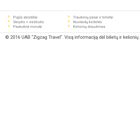
Pigūs skrydžiai
Traukinių pasai ir bilietai
Skrydis + viešbutis
Nuolaidų kortelės
Paskutinė minutė
Kelionių draudimas
© 2016 UAB "Zigzag Travel". Visą informaciją dėl bilietų ir kelioni