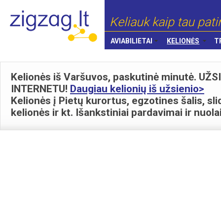
Keliauk kaip tau pati
AVIABILIETAI
KELIONĖS
T
Kelionės iš Varšuvos, paskutinė minutė. U
INTERNETU!
Daugiau kelionių iš užsienio>
Kelionės į Pietų kurortus, egzotines šalis, sl
kelionės ir kt. Išankstiniai pardavimai ir nuola