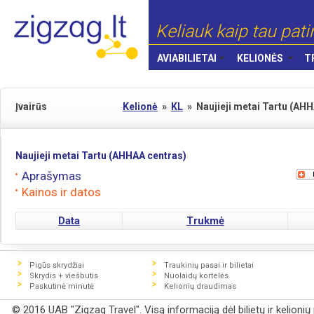
Keliauk kaip tau pati
AVIABILIETAI
KELIONĖS
T
Įvairūs
Kelionė
»
KL
»
Naujieji metai Tartu (AH
Naujieji metai Tartu (AHHAA centras)
Aprašymas
Kainos ir datos
Data
Trukmė
Pigūs skrydžiai
Traukinių pasai ir bilietai
Skrydis + viešbutis
Nuolaidų kortelės
Paskutinė minutė
Kelionių draudimas
© 2016 UAB "Zigzag Travel". Visą informaciją dėl bilietų ir kelioni