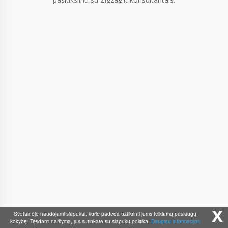
x
Svetainėje naudojami slapukai, kurie padeda užtikrinti jums teikiamų paslaugų
kokybę. Tęsdami naršymą, jūs sutinkate su slapukų politika.
Daugiau informacijos