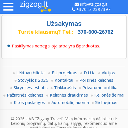
info@zigzag.lt
+370-5-2397397
Užsakymas
Turite klausimų?
Tel.:
+370-600-26762
Pasiūlymas nebegalioja arba yra išparduotas.
Lėktuvų bilietai
EU projektas
D.U.K.
Akcijos
Stovyklos 2026
Kontaktai
Poilsinės kelionės
Skrydis+viešbutis
Tinklaraštis
Privatumo politika
Pažintinės kelionės
Kelionės draudimas
Kelionės šeimai
Kitos paslaugos
Automobilių nuoma
Slidinėjimas
© 2026 UAB "Zigzag Travel". Visą informaciją dėl bilietų ir
kelionių programų, datų, kainų, sąlygų rekomenduojame
pasitikslinti su Zigzag.lt konsultantais.