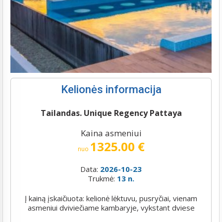
Kelionės informacija
Tailandas. Unique Regency Pattaya
Kaina asmeniui
1325.00 €
nuo
Data:
2026-10-23
Trukmė:
13 n.
Į kainą įskaičiuota: kelionė lėktuvu, pusryčiai, vienam
asmeniui dviviečiame kambaryje, vykstant dviese