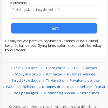
Klausimas
Pasiūlyme yra pateikta preliminari kelionės kaina. Galutinį
kelionės kainos pasiūlymą Jums suformuos ir pateiks mūsų
konsultantai.
Lėktuvų bilietai
EU projektas
D.U.K.
Akcijos
Stovyklos 2026
Kontaktai
Poilsinės kelionės
Skrydis+viešbutis
Tinklaraštis
Privatumo politika
Pažintinės kelionės
Kelionės draudimas
Kelionės šeimai
Kitos paslaugos
Automobilių nuoma
Slidinėjimas
© 2026 UAB "Zigzag Travel". Visą informaciją dėl bilietų ir