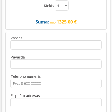
Kiekis
Suma:
1325.00
€
nuo
Vardas
Pavardė
Telefono numeris
El. pašto adresas