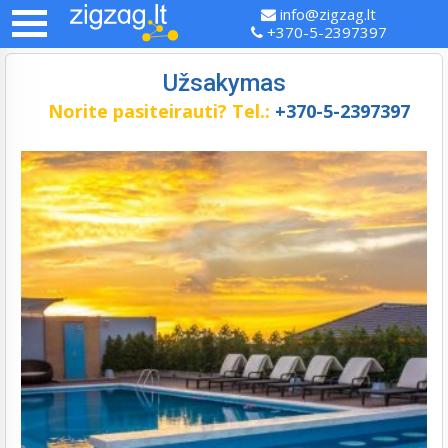
info@zigzag.lt
+370-5-2397397
Užsakymas
Norite pasiteirauti?
Tel.:
+370-5-2397397