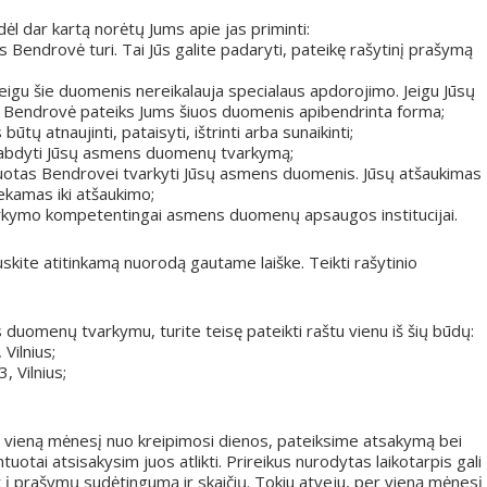
dėl dar kartą norėtų Jums apie jas priminti:
s Bendrovė turi. Tai Jūs galite padaryti, pateikę rašytinį prašymą
eigu šie duomenis nereikalauja specialaus apdorojimo. Jeigu Jūsų
Bendrovė pateiks Jums šiuos duomenis apibendrinta forma;
tų atnaujinti, pataisyti, ištrinti arba sunaikinti;
ustabdyti Jūsų asmens duomenų tvarkymą;
išduotas Bendrovei tvarkyti Jūsų asmens duomenis. Jūsų atšaukimas
ekamas iki atšaukimo;
varkymo kompetentingai asmens duomenų apsaugos institucijai.
auskite atitinkamą nuorodą gautame laiške. Teikti rašytinio
duomenų tvarkymu, turite teisę pateikti raštu vienu iš šių būdų:
Vilnius;
, Vilnius;
r vieną mėnesį nuo kreipimosi dienos, pateiksime atsakymą bei
tai atsisakysim juos atlikti. Prireikus nurodytas laikotarpis gali
 į prašymų sudėtingumą ir skaičių. Tokiu atveju, per vieną mėnesį