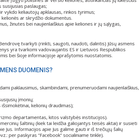
ite įsigyti poilsines ar verslo keliones, atitinkančias jų lūkesčius
as susijusias paslaugas;
 ir vykdo keliautojų apklausas, rinkos tyrimus;
i kelionės ar skrydžio dokumentus.
s, žinutes bei naujienlaiškius apie keliones ir jų sąlygas,
endrovę tvarkyti (rinkti, saugoti, naudoti, dalintis) Jūsų asmens
nys yra tvarkomi vadovaujantis ES ir Lietuvos Respublikos
omis bei šioje informacijoje aprašytomis nuostatomis.
ASMENS DUOMENIS?
teikdami paklausimus, skambindami, prenumeruodami naujienlaiškius,
susijusių įmonių;
 išsimokėtinai, kelionių draudimas);
urizmo departamentas, kitos valstybės institucijos).
mercinių šaltinių (kiek tai leidžia galiojantys teisės aktai) ir susieti
e Jus. Informacijos apie Jus galime gauti ir iš trečiųjų šalių
(pvz.: per paskyras “Facebook” socialiniame tinkle).