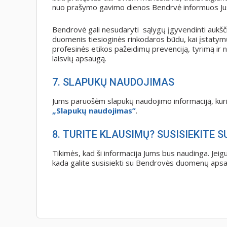
nuo prašymo gavimo dienos Bendrvė informuos Jus 
Bendrovė gali nesudaryti sąlygų įgyvendinti aukšči
duomenis tiesioginės rinkodaros būdu, kai įstatymų 
profesinės etikos pažeidimų prevenciją, tyrimą ir 
laisvių apsaugą.
7. SLAPUKŲ NAUDOJIMAS
Jums paruošėm slapukų naudojimo informaciją, kuri 
„Slapukų naudojimas”
.
8. TURITE KLAUSIMŲ? SUSISIEKITE S
Tikimės, kad ši informacija Jums bus naudinga. Jei
kada galite susisiekti su Bendrovės duomenų apsa