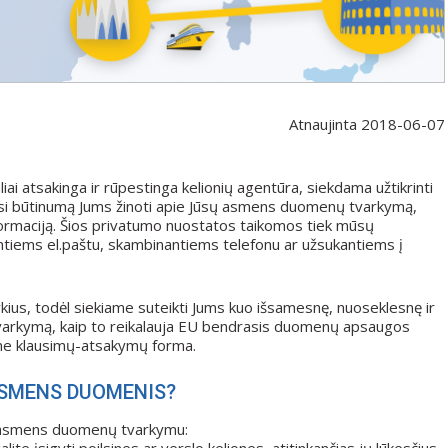
Atnaujinta 2018-06-07
ai atsakinga ir rūpestinga kelionių agentūra, siekdama užtikrinti
usi būtinumą Jums žinoti apie Jūsų asmens duomenų tvarkymą,
ormaciją. Šios privatumo nuostatos taikomos tiek mūsų
iantiems el.paštu, skambinantiems telefonu ar užsukantiems į
us, todėl siekiame suteikti Jums kuo išsamesnę, nuoseklesnę ir
varkymą, kaip to reikalauja EU bendrasis duomenų apsaugos
ame klausimų-atsakymų forma.
ASMENS DUOMENIS?
sų asmens duomenų tvarkymu: