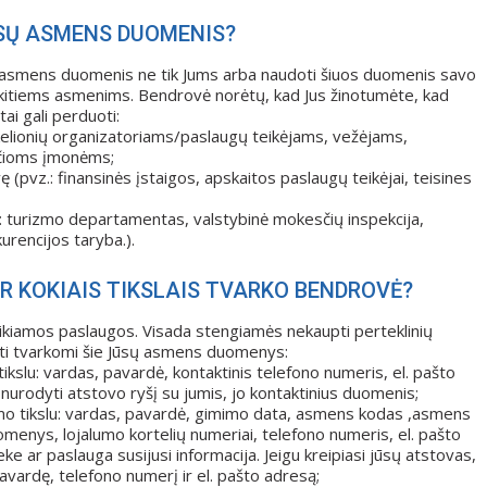
ŪSŲ ASMENS DUOMENIS?
sų asmens duomenis ne tik Jums arba naudoti šiuos duomenis savo
 kitiems asmenims. Bendrovė norėtų, kad Jus žinotumėte, kad
i gali perduoti:
elionių organizatoriams/paslaugų teikėjams, vežėjams,
nčioms įmonėms;
(pvz.: finansinės įstaigos, apskaitos paslaugų teikėjai, teisines
: turizmo departamentas, valstybinė mokesčių inspekcija,
urencijos taryba.).
IR KOKIAIS TIKSLAIS TVARKO BENDROVĖ?
ikiamos paslaugos. Visada stengiamės nekaupti perteklinių
ti tvarkomi šie Jūsų asmens duomenys:
tikslu: vardas, pavardė, kontaktinis telefono numeris, el. pašto
 nurodyti atstovo ryšį su jumis, jo kontaktinius duomenis;
imo tikslu: vardas, pavardė, gimimo data, asmens kodas ,asmens
ys, lojalumo kortelių numeriai, telefono numeris, el. pašto
ar paslauga susijusi informacija. Jeigu kreipiasi jūsų atstovas,
pavardę, telefono numerį ir el. pašto adresą;