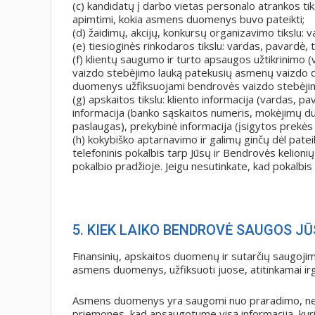
(c) kandidatų į darbo vietas personalo atrankos ti
apimtimi, kokia asmens duomenys buvo pateikti;
(d) žaidimų, akcijų, konkursų organizavimo tikslu: 
(e) tiesioginės rinkodaros tikslu: vardas, pavardė,
(f) klientų saugumo ir turto apsaugos užtikrinimo (v
vaizdo stebėjimo lauką patekusių asmenų vaizdo du
duomenys užfiksuojami bendrovės vaizdo stebėjim
(g) apskaitos tikslu: kliento informacija (vardas, p
informacija (banko sąskaitos numeris, mokėjimų d
paslaugas), prekybinė informacija (įsigytos prekės 
(h) kokybiško aptarnavimo ir galimų ginčų dėl patei
telefoninis pokalbis tarp Jūsų ir Bendrovės kelioni
pokalbio pradžioje. Jeigu nesutinkate, kad pokalbis 
5. KIEK LAIKO BENDROVĖ SAUGOS J
Finansinių, apskaitos duomenų ir sutarčių saugojim
asmens duomenys, užfiksuoti juose, atitinkamai irgi 
Asmens duomenys yra saugomi nuo praradimo, nelei
priemones, kad apsaugotume visą informaciją, kur