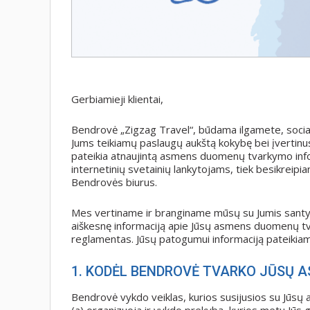
Gerbiamieji klientai,
Bendrovė „Zigzag Travel“, būdama ilgamete, sociali
Jums teikiamų paslaugų aukštą kokybę bei įvertin
pateikia atnaujintą asmens duomenų tvarkymo inf
internetinių svetainių lankytojams, tiek besikreip
Bendrovės biurus.
Mes vertiname ir branginame mūsų su Jumis santyki
aiškesnę informaciją apie Jūsų asmens duomenų t
reglamentas. Jūsų patogumui informaciją pateiki
1. KODĖL BENDROVĖ TVARKO JŪSŲ 
Bendrovė vykdo veiklas, kurios susijusios su Jū