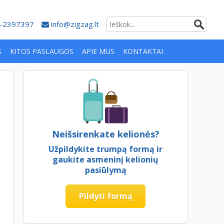
-2397397
info@zigzag.lt
S
KITOS PASLAUGOS
APIE MUS
KONTAKTAI
Neišsirenkate kelionės?
Užpildykite trumpą formą ir
gaukite asmeninį kelionių
pasiūlymą
Pildyti formą