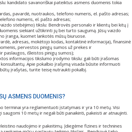
kslu: kandidato savanoriškai pateiktus asmens duomenis tokia
vardas, pavardė, nuotraukos, telefono numeris, el. pašto adresas;
 telefono numeris, el. pašto adresas;
aizdo stebėjimo) tikslu: Bendrovės personalo ir klientų bei kitų į
omenis siekiant užtikrinti jų bei turto saugumą. Jūsų vaizdo
o įranga, kuomet lankotės mūsų biuruose.
avardė, adresas, mokėtojo kodas, kontaktinė informacija), finansinė
uomenis, pervestos pinigų sumos už prekes ir
ir paslaugos, išleistos pinigų sumos);
ktos informacijos tikslumo įrodymo tikslu: gali būti įrašomas
ų konsultantų. Apie pokalbio įrašymą visada būsite informuoti
būtų įrašytas, turite teisę nutraukti pokalbį.
ŪSŲ ASMENS DUOMENIS?
o terminai yra reglamentuoti įstatymais ir yra 10 metų. Visi
saugomi 10 metų ir negali būti panaikinti, pakeisti ar atnaujinti.
stino naudojimo ir pakeitimų. Įdiegėme fizines ir technines
ią renkame mūsų paslaugų teikimo tikslais. Bendrovė taiko