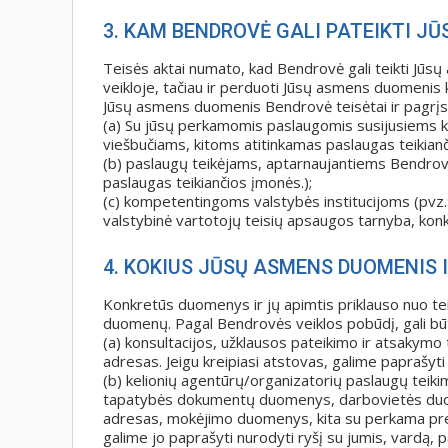
3. KAM BENDROVĖ GALI PATEIKTI J
Teisės aktai numato, kad Bendrovė gali teikti Jū
veikloje, tačiau ir perduoti Jūsų asmens duomenis
Jūsų asmens duomenis Bendrovė teisėtai ir pagrįsta
(a) Su jūsų perkamomis paslaugomis susijusiems k
viešbučiams, kitoms atitinkamas paslaugas teikia
(b) paslaugų teikėjams, aptarnaujantiems Bendrovę 
paslaugas teikiančios įmonės.);
(c) kompetentingoms valstybės institucijoms (pvz.
valstybinė vartotojų teisių apsaugos tarnyba, konk
4. KOKIUS JŪSŲ ASMENS DUOMENIS 
Konkretūs duomenys ir jų apimtis priklauso nuo te
duomenų. Pagal Bendrovės veiklos pobūdį, gali bū
(a) konsultacijos, užklausos pateikimo ir atsakymo 
adresas. Jeigu kreipiasi atstovas, galime paprašyti
(b) kelionių agentūrų/organizatorių paslaugų teik
tapatybės dokumentų duomenys, darbovietės duomen
adresas, mokėjimo duomenys, kita su perkama preke 
galime jo paprašyti nurodyti ryšį su jumis, vardą, 