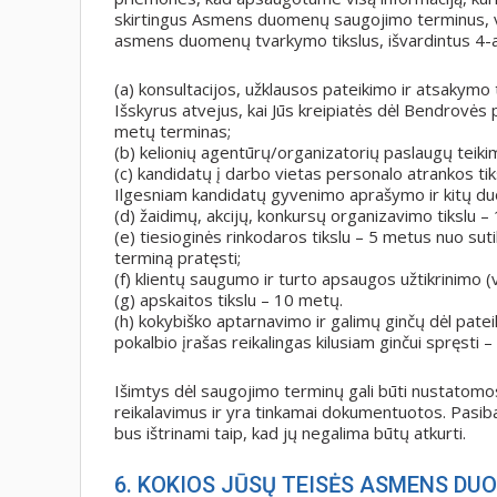
skirtingus Asmens duomenų saugojimo terminus, v
asmens duomenų tvarkymo tikslus, išvardintus 4-
(a) konsultacijos, užklausos pateikimo ir atsakymo 
Išskyrus atvejus, kai Jūs kreipiatės dėl Bendrovė
metų terminas;
(b) kelionių agentūrų/organizatorių paslaugų teiki
(c) kandidatų į darbo vietas personalo atrankos tik
Ilgesniam kandidatų gyvenimo aprašymo ir kitų du
(d) žaidimų, akcijų, konkursų organizavimo tikslu 
(e) tiesioginės rinkodaros tikslu – 5 metus nuo sut
terminą pratęsti;
(f) klientų saugumo ir turto apsaugos užtikrinimo (
(g) apskaitos tikslu – 10 metų.
(h) kokybiško aptarnavimo ir galimų ginčų dėl patei
pokalbio įrašas reikalingas kilusiam ginčui spręsti 
Išimtys dėl saugojimo terminų gali būti nustatomos t
reikalavimus ir yra tinkamai dokumentuotos. Pasib
bus ištrinami taip, kad jų negalima būtų atkurti.
6. KOKIOS JŪSŲ TEISĖS ASMENS DU