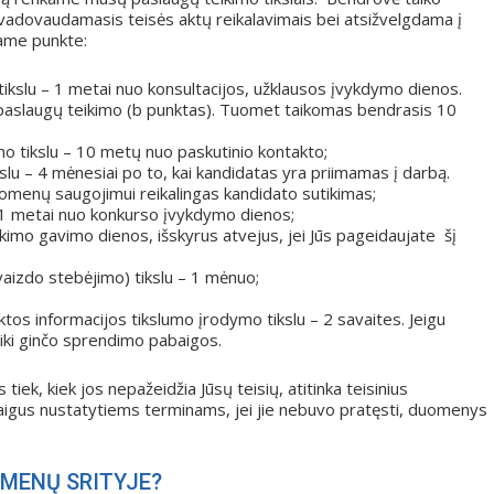
adovaudamasis teisės aktų reikalavimais bei atsižvelgdama į
ame punkte:
tikslu – 1 metai nuo konsultacijos, užklausos įvykdymo dienos.
s paslaugų teikimo (b punktas). Tuomet taikomas bendrasis 10
mo tikslu – 10 metų nuo paskutinio kontakto;
slu – 4 mėnesiai po to, kai kandidatas yra priimamas į darbą.
omenų saugojimui reikalingas kandidato sutikimas;
– 1 metai nuo konkurso įvykdymo dienos;
ikimo gavimo dienos, išskyrus atvejus, jei Jūs pageidaujate šį
vaizdo stebėjimo) tikslu – 1 mėnuo;
ktos informacijos tikslumo įrodymo tikslu – 2 savaites. Jeigu
– iki ginčo sprendimo pabaigos.
iek, kiek jos nepažeidžia Jūsų teisių, atitinka teisinius
aigus nustatytiems terminams, jei jie nebuvo pratęsti, duomenys
OMENŲ SRITYJE?