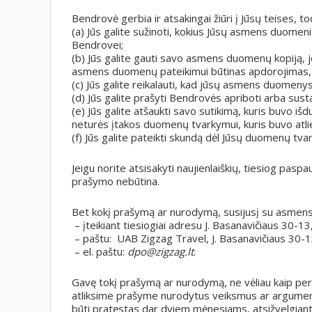
Bendrovė gerbia ir atsakingai žiūri į Jūsų teises, to
(a) Jūs galite sužinoti, kokius Jūsų asmens duomeni
Bendrovei;
(b) Jūs galite gauti savo asmens duomenų kopiją, j
asmens duomenų pateikimui būtinas apdorojimas, 
(c) Jūs galite reikalauti, kad jūsų asmens duomenys bū
(d) Jūs galite prašyti Bendrovės apriboti arba s
(e) Jūs galite atšaukti savo sutikimą, kuris buvo 
neturės įtakos duomenų tvarkymui, kuris buvo atli
(f) Jūs galite pateikti skundą dėl Jūsų duomenų t
Jeigu norite atsisakyti naujienlaiškių, tiesiog pasp
prašymo nebūtina.
Bet kokį prašymą ar nurodymą, susijusį su asmens 
– įteikiant tiesiogiai adresu J. Basanavičiaus 30-13, 
– paštu: UAB Zigzag Travel, J. Basanavičiaus 30-13
– el. paštu:
dpo@zigzag.lt
.
Gavę tokį prašymą ar nurodymą, ne vėliau kaip pe
atliksime prašyme nurodytus veiksmus ar argumentuo
būti pratęstas dar dviem mėnesiams, atsižvelgiant