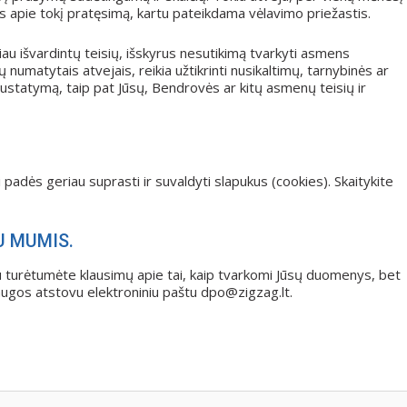
apie tokį pratęsimą, kartu pateikdama vėlavimo priežastis.
au išvardintų teisių, išskyrus nesutikimą tvarkyti asmens
numatytais atvejais, reikia užtikrinti nusikaltimų, tarnybinės ar
nustatymą, taip pat Jūsų, Bendrovės ar kitų asmenų teisių ir
padės geriau suprasti ir suvaldyti slapukus (cookies). Skaitykite
U MUMIS.
gu turėtumėte klausimų apie tai, kaip tvarkomi Jūsų duomenys, bet
ugos atstovu elektroniniu paštu dpo@zigzag.lt.