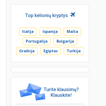
Top kelionių kryptys
Italija
Ispanija
Malta
Portugalija
Bulgarija
Graikija
Egiptas
Turkija
Turite klausimų?
Klauskite!