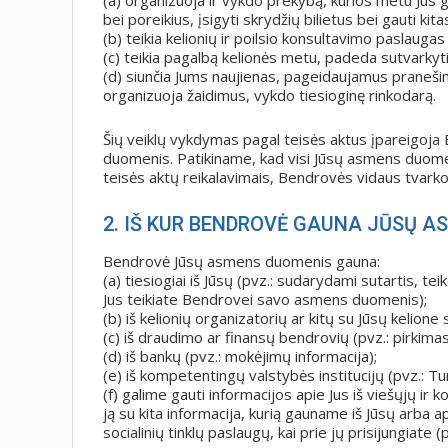
(a) organizuoja ir vykdo prekybą, kurios metu Jūs gal
bei poreikius, įsigyti skrydžių bilietus bei gauti kit
(b) teikia kelionių ir poilsio konsultavimo paslaugas
(c) teikia pagalbą kelionės metu, padeda sutvarkyt
(d) siunčia Jums naujienas, pageidaujamus pranešimu
organizuoja žaidimus, vykdo tiesioginę rinkodarą.
Šių veiklų vykdymas pagal teisės aktus įpareigoja B
duomenis. Patikiname, kad visi Jūsų asmens duome
teisės aktų reikalavimais, Bendrovės vidaus tvark
2. IŠ KUR BENDROVĖ GAUNA JŪSŲ 
Bendrovė Jūsų asmens duomenis gauna:
(a) tiesiogiai iš Jūsų (pvz.: sudarydami sutartis, 
Jus teikiate Bendrovei savo asmens duomenis);
(b) iš kelionių organizatorių ar kitų su Jūsų kelione 
(c) iš draudimo ar finansų bendrovių (pvz.: pirkimas
(d) iš bankų (pvz.: mokėjimų informacija);
(e) iš kompetentingų valstybės institucijų (pvz.: T
(f) galime gauti informacijos apie Jus iš viešųjų ir ko
ją su kita informacija, kurią gauname iš Jūsų arba api
socialinių tinklų paslaugų, kai prie jų prisijungiate 