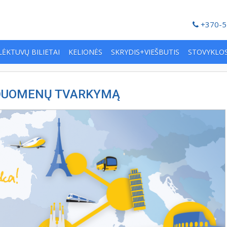
+370-5
LĖKTUVŲ BILIETAI
KELIONĖS
SKRYDIS+VIEŠBUTIS
STOVYKLO
 DUOMENŲ TVARKYMĄ