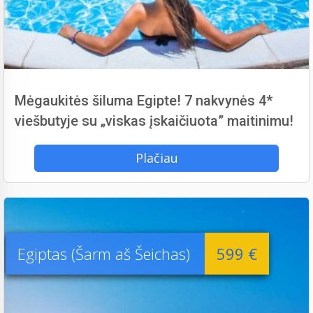
Mėgaukitės šiluma Egipte! 7 nakvynės 4*
viešbutyje su „viskas įskaičiuota” maitinimu!
Plačiau
Egiptas (Šarm aš Šeichas)
599 €