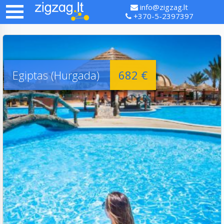
info@zigzag.lt
+370-5-2397397
Egiptas (Hurgada)
682 €