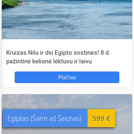
Kruizas Nilu ir dvi Egipto sostinės! 8 d.
pažintinė kelionė lėktuvu ir laivu
Plačiau
Egiptas (Šarm aš Šeichas)
599 €