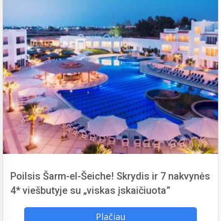
Poilsis Šarm-el-Šeiche! Skrydis ir 7 nakvynės
4* viešbutyje su „viskas įskaičiuota”
Plačiau