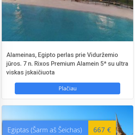
Alameinas, Egipto perlas prie Viduržemio
jūros. 7 n. Rixos Premium Alamein 5* su ultra
viskas įskaičiuota
Plačiau
Egiptas (Šarm aš Šeichas)
667 €