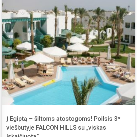
Į Egiptą – šiltoms atostogoms! Poilsis 3*
viešbutyje FALCON HILLS su „viskas
įskaičiuota”