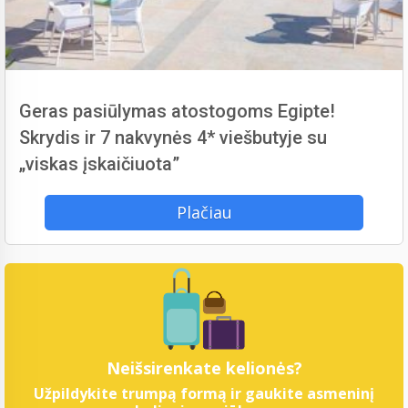
Geras pasiūlymas atostogoms Egipte!
Skrydis ir 7 nakvynės 4* viešbutyje su
„viskas įskaičiuota”
Plačiau
Neišsirenkate kelionės?
Užpildykite trumpą formą ir gaukite asmeninį