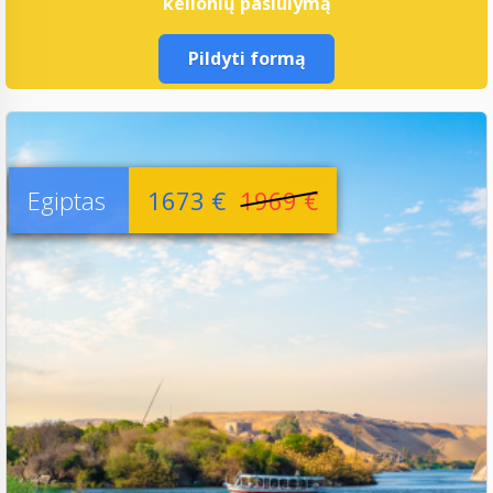
kelionių pasiūlymą
Pildyti formą
Egiptas
1673 €
1969 €