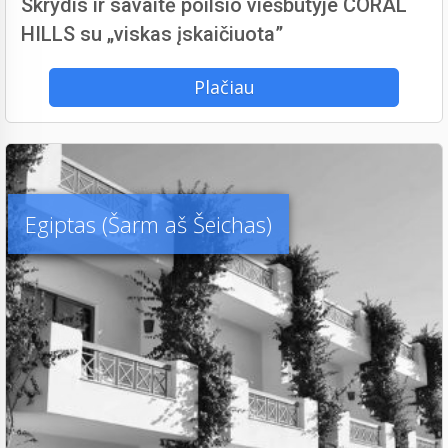
Skrydis ir savaitė poilsio viešbutyje CORAL
HILLS su „viskas įskaičiuota”
Plačiau
Egiptas (Šarm aš Šeichas)