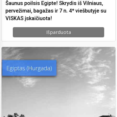
Šaunus poilsis Egipte! Skrydis iš Vilniaus,
pervežimai, bagažas ir 7 n. 4* viešbutyje su
VISKAS įskaičiuota!
Išparduota
Egiptas (Hurgada)