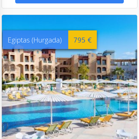
Egiptas (Hurgada)
795 €