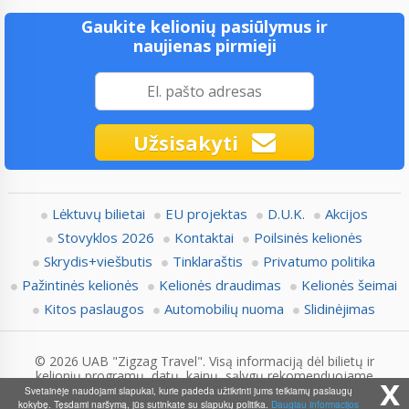
Gaukite kelionių pasiūlymus ir
naujienas pirmieji
Užsisakyti
Lėktuvų bilietai
EU projektas
D.U.K.
Akcijos
Stovyklos 2026
Kontaktai
Poilsinės kelionės
Skrydis+viešbutis
Tinklaraštis
Privatumo politika
Pažintinės kelionės
Kelionės draudimas
Kelionės šeimai
Kitos paslaugos
Automobilių nuoma
Slidinėjimas
© 2026 UAB "Zigzag Travel". Visą informaciją dėl bilietų ir
kelionių programų, datų, kainų, sąlygų rekomenduojame
x
pasitikslinti su Zigzag.lt konsultantais.
Svetainėje naudojami slapukai, kurie padeda užtikrinti jums teikiamų paslaugų
kokybę. Tęsdami naršymą, jūs sutinkate su slapukų politika.
Daugiau informacijos