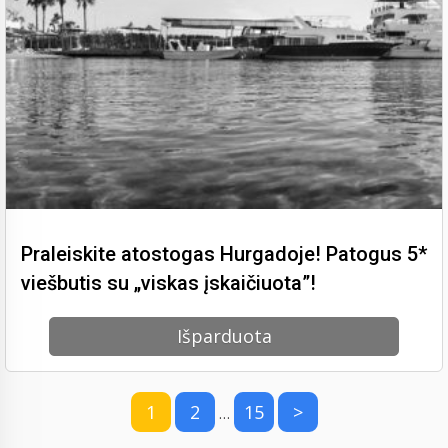
Praleiskite atostogas Hurgadoje! Patogus 5*
viešbutis su „viskas įskaičiuota”!
Išparduota
1
2
15
>
…