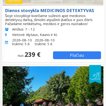
Lietuva
Dienos stovykla MEDICINOS DETEKTYVAS
Šioje stovykloje kviečiame sužinoti apie medicinos
detektyvų darbą, išmokti atpažinti įkalčius ir juos ištirti.
Pažadame netikėtumų, mistikos ir geros nuotaikos!
Amžius:
7 - 12
Vietovė:
Alytaus, Kauno ir kt.
2026-08-10
2026-08-10
trukmė: 5 d.
trukmė: 5 d.
239 €
Plačiau
nuo