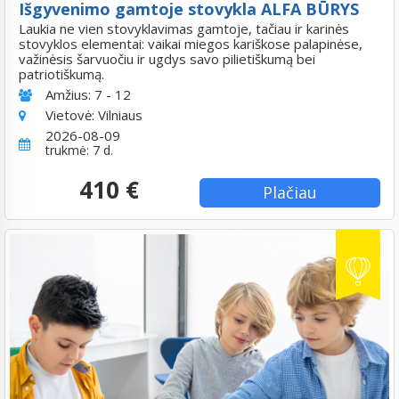
Išgyvenimo gamtoje stovykla ALFA BŪRYS
Laukia ne vien stovyklavimas gamtoje, tačiau ir karinės
stovyklos elementai: vaikai miegos kariškose palapinėse,
važinėsis šarvuočiu ir ugdys savo pilietiškumą bei
patriotiškumą.
Amžius:
7 - 12
Vietovė:
Vilniaus
2026-08-09
trukmė: 7 d.
410 €
Plačiau