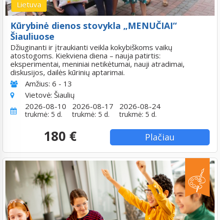
Lietuva
Kūrybinė dienos stovykla „MENUČIAI“
Šiauliuose
Džiuginanti ir įtraukianti veikla kokybiškoms vaikų
atostogoms. Kiekviena diena – nauja patirtis:
eksperimentai, meniniai netikėtumai, nauji atradimai,
diskusijos, dailės kūrinių aptarimai.
Amžius:
6 - 13
Vietovė:
Šiaulių
2026-08-10
2026-08-17
2026-08-24
trukmė: 5 d.
trukmė: 5 d.
trukmė: 5 d.
180 €
Plačiau