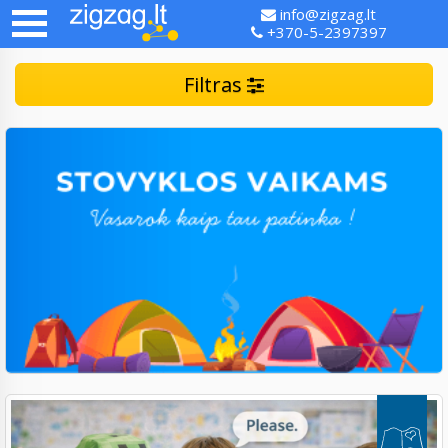
info@zigzag.lt
+370-5-2397397
Filtras