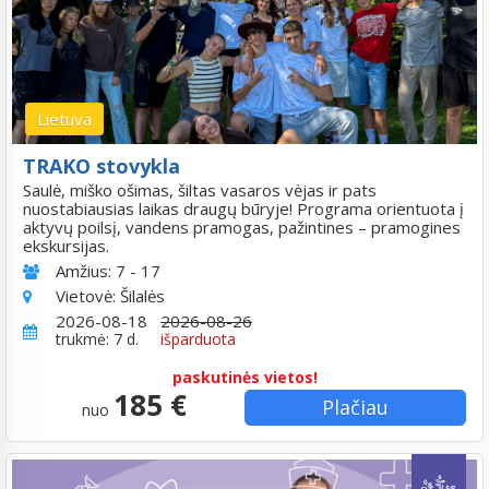
Lietuva
TRAKO stovykla
Saulė, miško ošimas, šiltas vasaros vėjas ir pats
nuostabiausias laikas draugų būryje! Programa orientuota į
aktyvų poilsį, vandens pramogas, pažintines – pramogines
ekskursijas.
Amžius:
7 - 17
Vietovė:
Šilalės
2026-08-18
2026-08-26
trukmė: 7 d.
išparduota
paskutinės vietos!
185 €
Plačiau
nuo