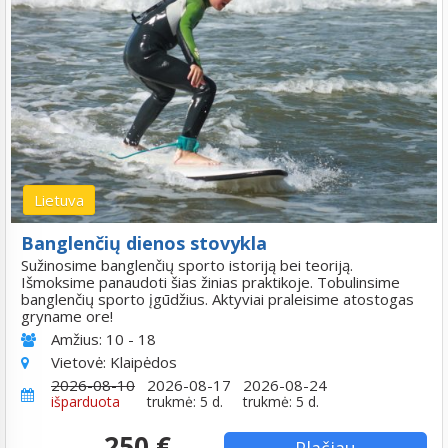
Lietuva
Banglenčių dienos stovykla
Sužinosime banglenčių sporto istoriją bei teoriją.
Išmoksime panaudoti šias žinias praktikoje. Tobulinsime
banglenčių sporto įgūdžius. Aktyviai praleisime atostogas
gryname ore!
Amžius:
10 - 18
Vietovė:
Klaipėdos
2026-08-10
2026-08-17
2026-08-24
išparduota
trukmė: 5 d.
trukmė: 5 d.
250 €