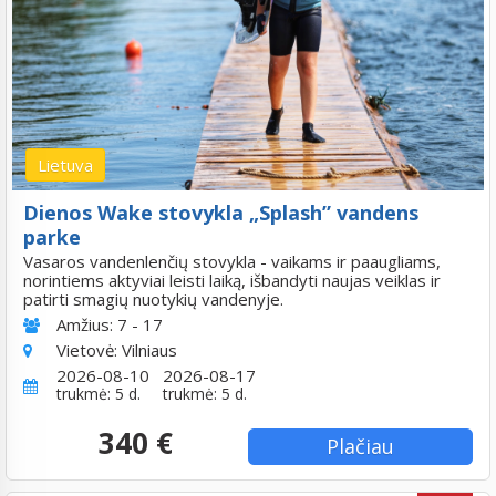
Lietuva
Dienos Wake stovykla „Splash” vandens
parke
Vasaros vandenlenčių stovykla - vaikams ir paaugliams,
norintiems aktyviai leisti laiką, išbandyti naujas veiklas ir
patirti smagių nuotykių vandenyje.
Amžius:
7 - 17
Vietovė:
Vilniaus
2026-08-10
2026-08-17
trukmė: 5 d.
trukmė: 5 d.
340 €
Plačiau