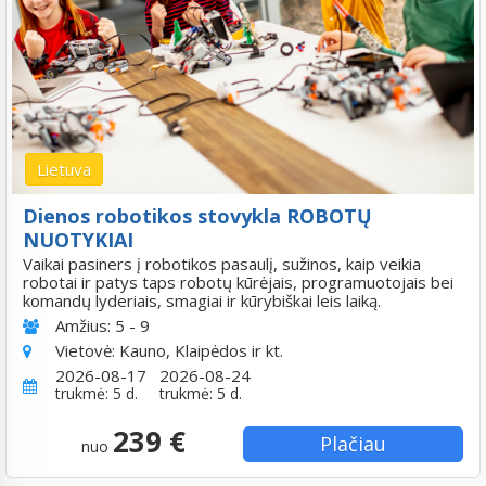
Lietuva
Dienos robotikos stovykla ROBOTŲ
NUOTYKIAI
Vaikai pasiners į robotikos pasaulį, sužinos, kaip veikia
robotai ir patys taps robotų kūrėjais, programuotojais bei
komandų lyderiais, smagiai ir kūrybiškai leis laiką.
Amžius:
5 - 9
Vietovė:
Kauno, Klaipėdos ir kt.
2026-08-17
2026-08-24
trukmė: 5 d.
trukmė: 5 d.
239 €
Plačiau
nuo