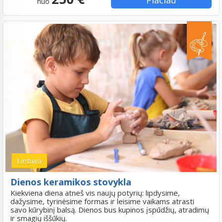
Plačiau
nuo
Lietuva
Dienos keramikos stovykla
Kiekviena diena atneš vis naujų potyrių: lipdysime,
dažysime, tyrinėsime formas ir leisime vaikams atrasti
savo kūrybinį balsą. Dienos bus kupinos įspūdžių, atradimų
ir smagių iššūkių.