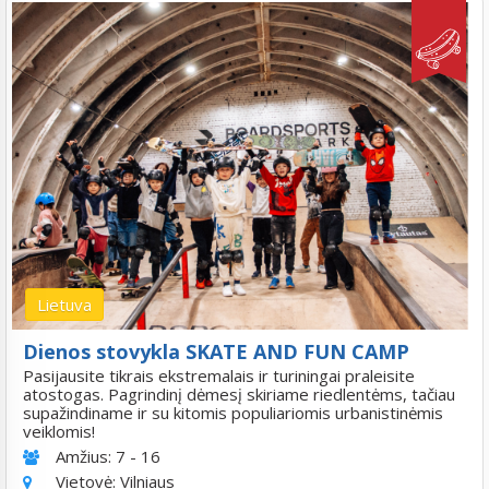
Lietuva
Dienos stovykla SKATE AND FUN CAMP
Pasijausite tikrais ekstremalais ir turiningai praleisite
atostogas. Pagrindinį dėmesį skiriame riedlentėms, tačiau
supažindiname ir su kitomis populiariomis urbanistinėmis
veiklomis!
Amžius:
7 - 16
Vietovė:
Vilniaus