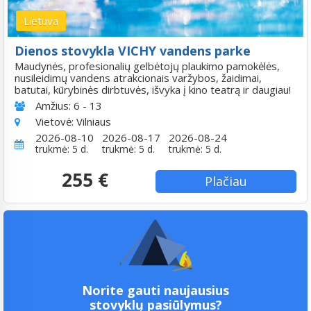
Lietuva
Dienos stovykla VICHY vandens parke
Maudynės, profesionalių gelbėtojų plaukimo pamokėlės,
nusileidimų vandens atrakcionais varžybos, žaidimai,
batutai, kūrybinės dirbtuvės, išvyka į kino teatrą ir daugiau!
Amžius:
6 - 13
Vietovė:
Vilniaus
2026-08-10
2026-08-17
2026-08-24
trukmė: 5 d.
trukmė: 5 d.
trukmė: 5 d.
255 €
Plačiau
Norite gauti naujausius
stovyklų pasiūlymus?