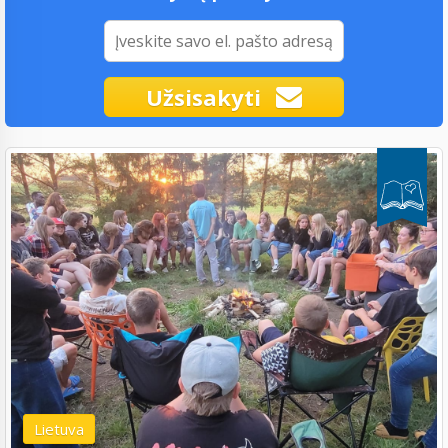
Užsisakyti
Lietuva