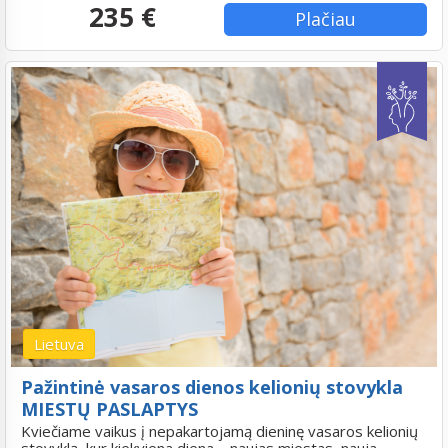
235 €
Plačiau
Lietuva
Pažintinė vasaros dienos kelionių stovykla
MIESTŲ PASLAPTYS
Kviečiame vaikus į nepakartojamą dieninę vasaros kelionių
stovyklą, kur kiekviena diena – naujas miestas, nauja