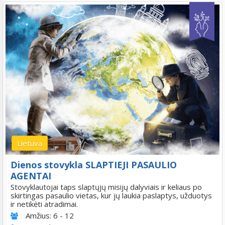
Lietuva
Dienos stovykla SLAPTIEJI PASAULIO
AGENTAI
Stovyklautojai taps slaptųjų misijų dalyviais ir keliaus po
skirtingas pasaulio vietas, kur jų laukia paslaptys, užduotys
ir netikėti atradimai.
Amžius:
6 - 12