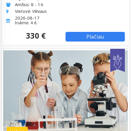
Amžius:
8 - 14
Vietovė:
Vilniaus
2026-08-17
trukmė: 4 d.
330 €
Plačiau