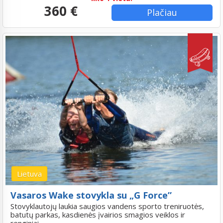
360 €
Plačiau
Lietuva
Vasaros Wake stovykla su „G Force”
Stovyklautojų laukia saugios vandens sporto treniruotės,
batutų parkas, kasdienės įvairios smagios veiklos ir
renginiai.