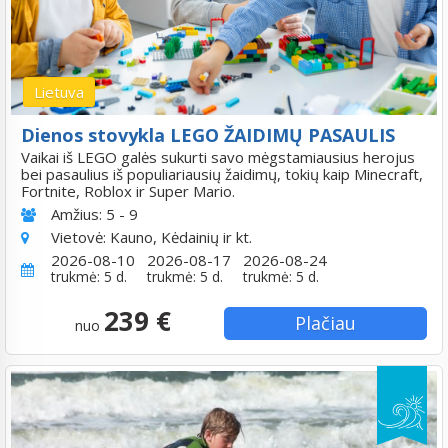
Lietuva
Dienos stovykla LEGO ŽAIDIMŲ PASAULIS
Vaikai iš LEGO galės sukurti savo mėgstamiausius herojus
bei pasaulius iš populiariausių žaidimų, tokių kaip Minecraft,
Fortnite, Roblox ir Super Mario.
Amžius:
5 - 9
Vietovė:
Kauno, Kėdainių ir kt.
2026-08-10
2026-08-17
2026-08-24
trukmė: 5 d.
trukmė: 5 d.
trukmė: 5 d.
239 €
Plačiau
nuo