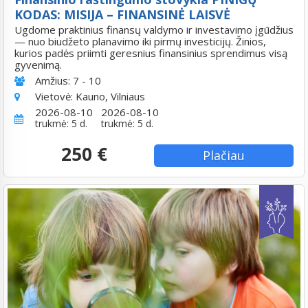
KODAS: MISIJA – FINANSINĖ LAISVĖ
Ugdome praktinius finansų valdymo ir investavimo įgūdžius
— nuo biudžeto planavimo iki pirmų investicijų. Žinios,
kurios padės priimti geresnius finansinius sprendimus visą
gyvenimą.
Amžius:
7 - 10
Vietovė:
Kauno, Vilniaus
2026-08-10
2026-08-10
trukmė: 5 d.
trukmė: 5 d.
250 €
Plačiau