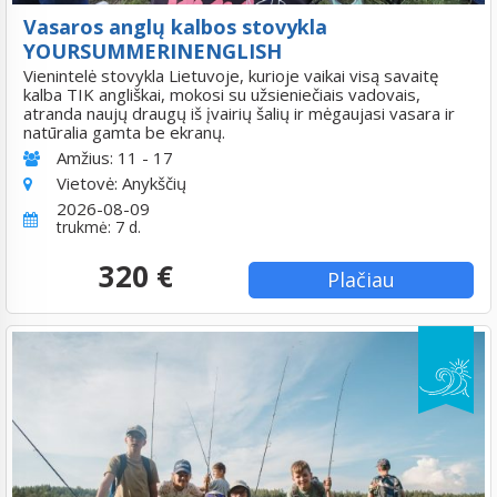
Vasaros anglų kalbos stovykla
YOURSUMMERINENGLISH
Vienintelė stovykla Lietuvoje, kurioje vaikai visą savaitę
kalba TIK angliškai, mokosi su užsieniečiais vadovais,
atranda naujų draugų iš įvairių šalių ir mėgaujasi vasara ir
natūralia gamta be ekranų.
Amžius:
11 - 17
Vietovė:
Anykščių
2026-08-09
trukmė: 7 d.
320 €
Plačiau