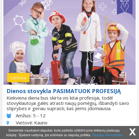
Lietuva
Dienos stovykla PASIMATUOK PROFESIJĄ
Kiekviena diena bus skirta vis kitai profesijai, todėl
stovyklautojai galės atrasti naujų pomėgių, išbandyti savo
stiprybes ir geriau suprasti, kas jiems įdomiausia.
Amžius:
5 - 12
Vietovė:
Kauno
x
2026-08-24
Svetainėje naudojami slapukai, kurie padeda užtikrinti jums teikiamų paslaugų
trukmė: 5 d.
kokybę. Tęsdami naršymą, jūs sutinkate su slapukų politika.
Daugiau informacijos