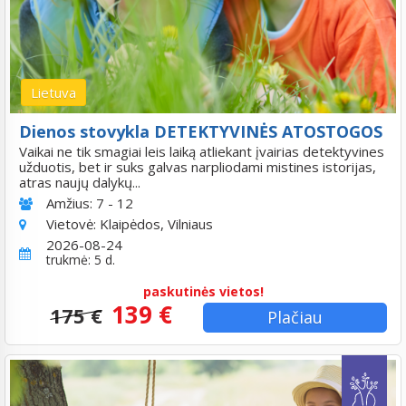
Lietuva
Dienos stovykla DETEKTYVINĖS ATOSTOGOS
Vaikai ne tik smagiai leis laiką atliekant įvairias detektyvines
užduotis, bet ir suks galvas narpliodami mistines istorijas,
atras naujų dalykų...
Amžius:
7 - 12
Vietovė:
Klaipėdos, Vilniaus
2026-08-24
trukmė: 5 d.
paskutinės vietos!
139 €
175 €
Plačiau