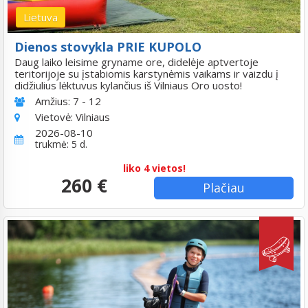
Lietuva
Dienos stovykla PRIE KUPOLO
Daug laiko leisime gryname ore, didelėje aptvertoje
teritorijoje su įstabiomis karstynėmis vaikams ir vaizdu į
didžiulius lėktuvus kylančius iš Vilniaus Oro uosto!
Amžius:
7 - 12
Vietovė:
Vilniaus
2026-08-10
trukmė: 5 d.
liko 4 vietos!
260 €
Plačiau