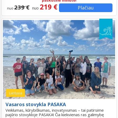
paskutinė minutė!
219 €
239 €
Plačiau
nuo
nuo
Lietuva
Vasaros stovykla PASAKA
Veiklumas, kūrybiškumas, inovatyvumas – tai patirsime
pajūrio stovykloje PASAKA! Čia kiekvienas ras galimybę