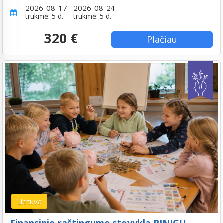
2026-08-17
2026-08-24
trukmė: 5 d.
trukmė: 5 d.
320 €
Plačiau
Lietuva
Finansinio raštingumo stovykla PINIGŲ