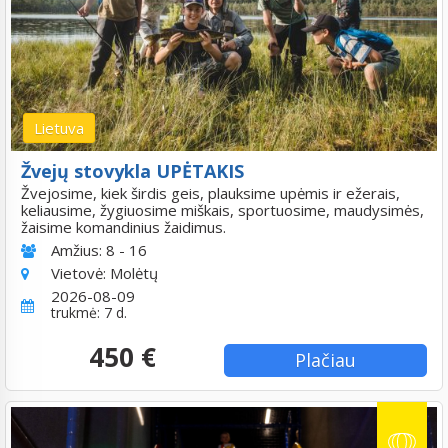
Lietuva
Žvejų stovykla UPĖTAKIS
Žvejosime, kiek širdis geis, plauksime upėmis ir ežerais,
keliausime, žygiuosime miškais, sportuosime, maudysimės,
žaisime komandinius žaidimus.
Amžius:
8 - 16
Vietovė:
Molėtų
2026-08-09
trukmė: 7 d.
450 €
Plačiau