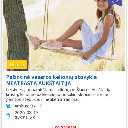
Lietuva
Pažintinė vasaros kelionių stovykla
NEATRASTA AUKŠTAITIJA
Leisimės į nepamirštamą kelionę po Šiaurės Aukštaitiją –
kraštą, kuriame už kiekvieno posūkio slepiasi istorijos,
gamtos stebuklai ir netikėti atradimai.
Amžius:
9 - 17
2026-08-17
trukmė: 5 d.
liko 1 vieta!