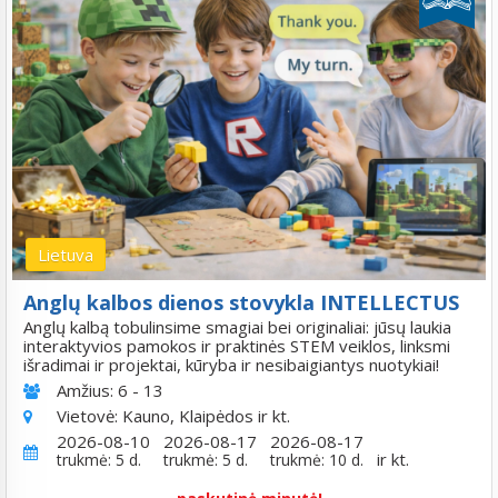
Lietuva
Anglų kalbos dienos stovykla INTELLECTUS
Anglų kalbą tobulinsime smagiai bei originaliai: jūsų laukia
interaktyvios pamokos ir praktinės STEM veiklos, linksmi
išradimai ir projektai, kūryba ir nesibaigiantys nuotykiai!
Amžius:
6 - 13
Vietovė:
Kauno, Klaipėdos ir kt.
2026-08-10
2026-08-17
2026-08-17
ir kt.
trukmė: 5 d.
trukmė: 5 d.
trukmė: 10 d.