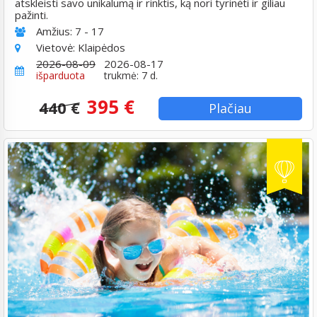
atskleisti savo unikalumą ir rinktis, ką nori tyrinėti ir giliau
pažinti.
Amžius:
7 - 17
Vietovė:
Klaipėdos
2026-08-09
2026-08-17
išparduota
trukmė: 7 d.
395 €
440 €
Plačiau