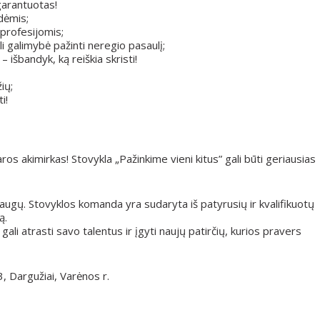
garantuotas!
dėmis;
 profesijomis;
i galimybė pažinti neregio pasaulį;
 išbandyk, ką reiškia skristi!
ių;
i!
os akimirkas! Stovykla „Pažinkime vieni kitus” gali būti geriausias
raugų. Stovyklos komanda yra sudaryta iš patyrusių ir kvalifikuotų
ą.
li atrasti savo talentus ir įgyti naujų patirčių, kurios pravers
, Dargužiai, Varėnos r.