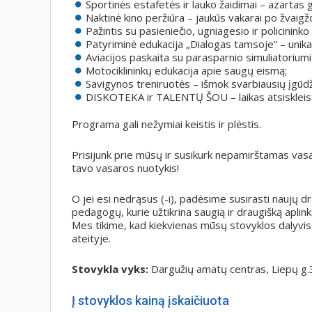
Sportinės estafetės ir lauko žaidimai – azartas 
Naktinė kino peržiūra – jaukūs vakarai po žvaigž
Pažintis su pasieniečio, ugniagesio ir policininko
Patyriminė edukacija „Dialogas tamsoje“ – unikal
Aviacijos paskaita su parasparnio simuliatoriumi –
Motociklininkų edukacija apie saugų eismą;
Savigynos treniruotės – išmok svarbiausių įgūdž
DISKOTEKA ir TALENTŲ ŠOU – laikas atsiskleist
Programa gali nežymiai keistis ir plėstis.
Prisijunk prie mūsų ir susikurk nepamirštamas vasar
tavo vasaros nuotykis!
O jei esi nedrąsus (-i), padėsime susirasti naujų d
pedagogų, kurie užtikrina saugią ir draugišką aplink
Mes tikime, kad kiekvienas mūsų stovyklos dalyvis ga
ateityje.
Stovykla vyks:
Dargužių amatų centras, Liepų g.3
Į stovyklos kainą įskaičiuota