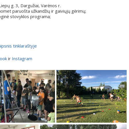
epų g. 3, Dargužiai, Varėnos r.
uomet paruošta užkandžių ir gaiviųjų gėrimų;
moginė stovyklos programa;
ipsnis tinklaraštyje
ook
ir
Instagram