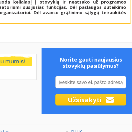
uoda kelialapį į stovyklą ir neatsako už programos
atoriumi susijusias funkcijas. Dėl paslaugos suteikimo
rganizatoriui. Dėl avanso grąžinimo sąlygų teiraukitės
Norite gauti naujausius
stovyklų pasiūlymus?
Užsisakyti
ektas
D.U.K.