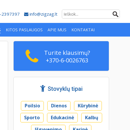
-2397397
info@zigzag.lt
S
KITOS PASLAUGOS
APIE MUS
KONTAKTAI
Turite klausimų?
+370-6-0026763
Stovyklų tipai
Poilsio
Dienos
Kūrybinė
Sporto
Edukacinė
Kalbų
Išgyvenimo
Karinė