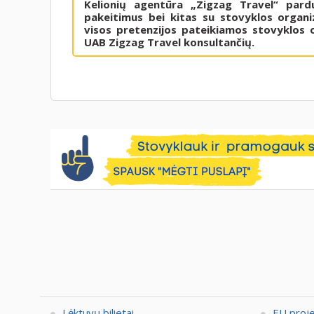
Kelionių agentūra „Zigzag Travel“ pard
pakeitimus bei kitas su stovyklos organiz
visos pretenzijos pateikiamos stovyklos o
UAB Zigzag Travel konsultančių.
Lėktuvų bilietai
EU proj