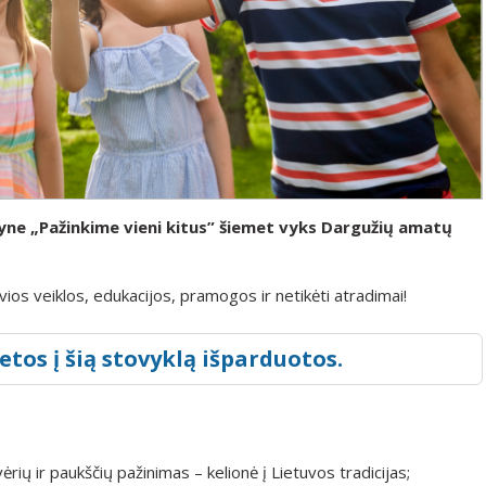
vyne „Pažinkime vieni kitus” šiemet vyks Dargužių amatų
vios veiklos, edukacijos, pramogos ir netikėti atradimai!
etos į šią stovyklą išparduotos.
ių ir paukščių pažinimas – kelionė į Lietuvos tradicijas;