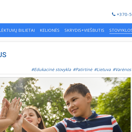
+370-5
LĖKTUVŲ BILIETAI
KELIONĖS
SKRYDIS+VIEŠBUTIS
STOVYKLO
US
Edukacinė stovykla
Patirtinė
Lietuva
Varėnos