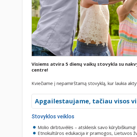
Visiems atvira 5 dienų vaikų stovykla su nak
centre!
Kviečiame į nepamirštamą stovyklą, kur laukia akty
Apgailestaujame, tačiau visos vi
Stovyklos veiklos
Molio dirbtuvėlės – atskleisk savo kūrybiškumą!
Etnokultūros edukacija ir pramogos, Lietuvos žvėr