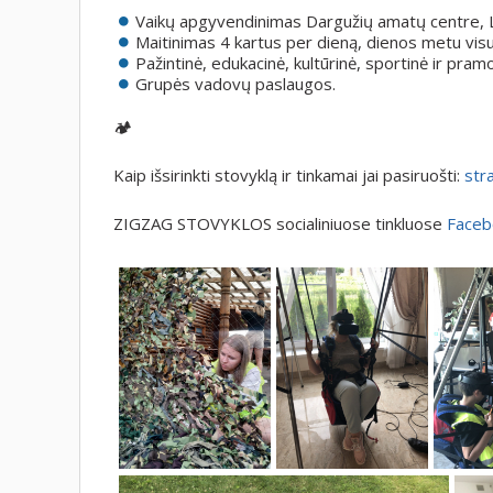
Vaikų apgyvendinimas Dargužių amatų centre, Li
Maitinimas 4 kartus per dieną, dienos metu vis
Pažintinė, edukacinė, kultūrinė, sportinė ir pra
Grupės vadovų paslaugos.
🏕️
Kaip išsirinkti stovyklą ir tinkamai jai pasiruošti:
stra
ZIGZAG STOVYKLOS socialiniuose tinkluose
Faceb