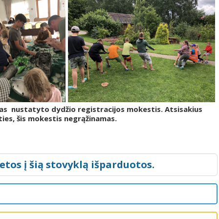
nustatyto dydžio registracijos mokestis. Atsisakius
ties, šis mokestis negrąžinamas.
etos į šią stovyklą išparduotos.