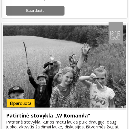
Išparduota
Išparduota
Patirtinė stovykla „W Komanda”
Patirtinė stovykla, kurios metu laukia puiki draugija, daug
juoko, aktyvūs žaidimai lauke, diskusijos, ištvermės žygiai,