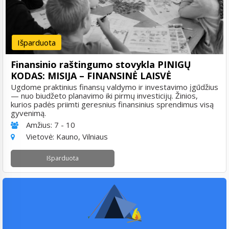
Išparduota
Finansinio raštingumo stovykla PINIGŲ
KODAS: MISIJA – FINANSINĖ LAISVĖ
Ugdome praktinius finansų valdymo ir investavimo įgūdžius
— nuo biudžeto planavimo iki pirmų investicijų. Žinios,
kurios padės priimti geresnius finansinius sprendimus visą
gyvenimą.
Amžius:
7 - 10
Vietovė:
Kauno, Vilniaus
Išparduota