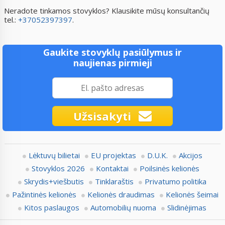
Neradote tinkamos stovyklos? Klausikite mūsų konsultančių
tel.:
+37052397397
.
Gaukite stovyklų pasiūlymus ir
naujienas pirmieji
Užsisakyti
Lėktuvų bilietai
EU projektas
D.U.K.
Akcijos
Stovyklos 2026
Kontaktai
Poilsinės kelionės
Skrydis+viešbutis
Tinklaraštis
Privatumo politika
Pažintinės kelionės
Kelionės draudimas
Kelionės šeimai
Kitos paslaugos
Automobilių nuoma
Slidinėjimas