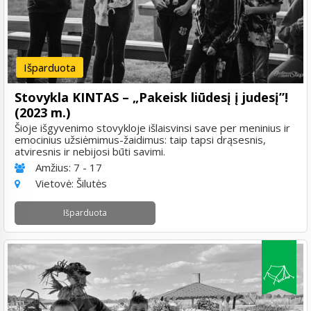
Išparduota
Stovykla KINTAS – „Pakeisk liūdesį į judesį”!
(2023 m.)
Šioje išgyvenimo stovykloje išlaisvinsi save per meninius ir
emocinius užsiėmimus-žaidimus: taip tapsi drąsesnis,
atviresnis ir nebijosi būti savimi.
Amžius:
7 - 17
Vietovė:
Šilutės
Išparduota