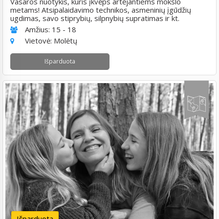
Vasaros nuotykis, kuris įkvėps artėjantiems mokslo
metams! Atsipalaidavimo technikos, asmeninių įgūdžių
ugdimas, savo stiprybių, silpnybių supratimas ir kt.
Amžius:
15 - 18
Vietovė:
Molėtų
Išparduota
Išparduota