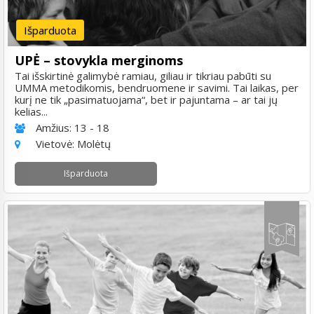
Išparduota
UPĖ – stovykla merginoms
Tai išskirtinė galimybė ramiau, giliau ir tikriau pabūti su
UMMA metodikomis, bendruomene ir savimi. Tai laikas, per
kurį ne tik „pasimatuojama“, bet ir pajuntama – ar tai jų
kelias...
Amžius:
13 - 18
Vietovė:
Molėtų
Išparduota