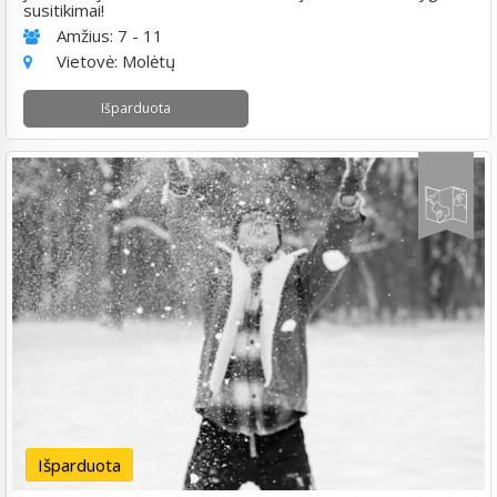
susitikimai!
Amžius:
7 - 11
Vietovė:
Molėtų
Išparduota
Išparduota