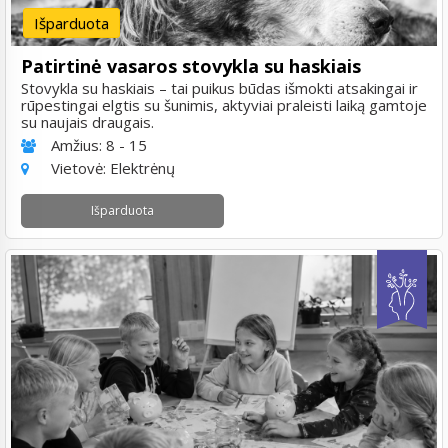
Išparduota
Patirtinė vasaros stovykla su haskiais
Stovykla su haskiais – tai puikus būdas išmokti atsakingai ir
rūpestingai elgtis su šunimis, aktyviai praleisti laiką gamtoje
su naujais draugais.
Amžius:
8 - 15
Vietovė:
Elektrėnų
Išparduota