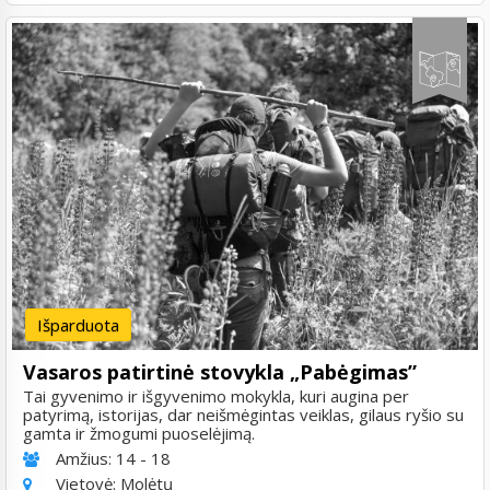
Išparduota
Vasaros patirtinė stovykla „Pabėgimas”
Tai gyvenimo ir išgyvenimo mokykla, kuri augina per
patyrimą, istorijas, dar neišmėgintas veiklas, gilaus ryšio su
gamta ir žmogumi puoselėjimą.
Amžius:
14 - 18
Vietovė:
Molėtų