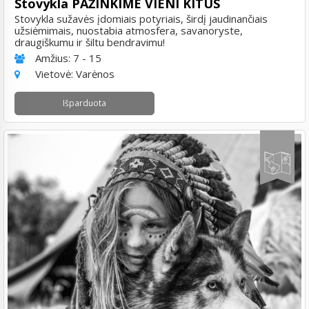
Stovykla PAŽINKIME VIENI KITUS
Stovykla sužavės įdomiais potyriais, širdį jaudinančiais
užsiėmimais, nuostabia atmosfera, savanoryste,
draugiškumu ir šiltu bendravimu!
Amžius:
7 - 15
Vietovė:
Varėnos
Išparduota