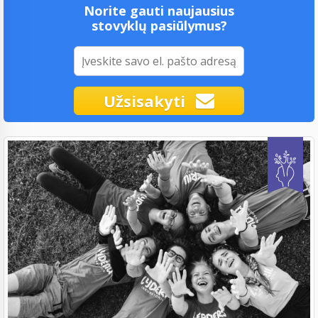
Norite gauti naujausius
stovyklų pasiūlymus?
Užsisakyti