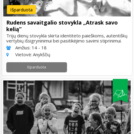
Išparduota
Rudens savaitgalio stovykla „Atrask savo
kelią”
Trijų dienų stovykla skirta identiteto paieškoms, autentiškų
vertybių išsigryninimui bei pasitikėjimo savimi stiprinimui.
Amžius:
14 - 18
Vietovė:
Anykščių
Išparduota