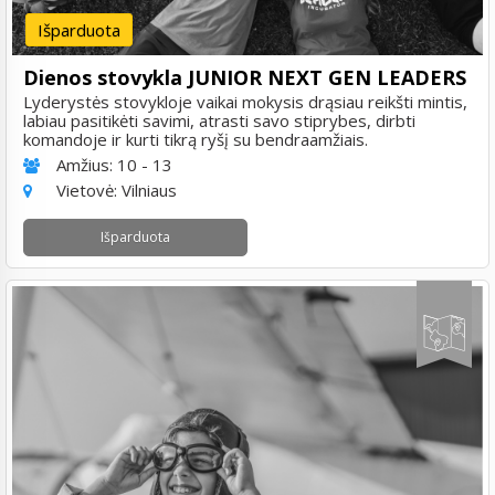
Išparduota
Dienos stovykla JUNIOR NEXT GEN LEADERS
Lyderystės stovykloje vaikai mokysis drąsiau reikšti mintis,
labiau pasitikėti savimi, atrasti savo stiprybes, dirbti
komandoje ir kurti tikrą ryšį su bendraamžiais.
Amžius:
10 - 13
Vietovė:
Vilniaus
Išparduota