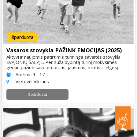
Išparduota
Vasaros stovykla PAŽINK EMOCIJAS (2025)
Aktyvi ir naujomis patirtimis turininga savaitės stovykla
SVAJONIŲ ŠALYJE. Per sužaidybintą turinį mokysimės
geriau pažinti savo emocijas, jausmus, mintis ir elgesį.
Amžius:
9 - 17
Vietovė:
Vilniaus
Išparduota