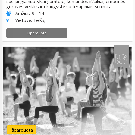
susijungia nuotykiai gamtoje, komandos iššūkiai, emocinės
gerovės veiklos ir draugystė su terapiniais šunimis.
Amžius:
9 - 14
Vietovė:
Telšių
Išparduota
Išparduota