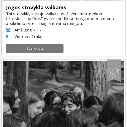
Jogos stovykla vaikams
Tai stovykla, kurioje vaikai supažindinami ir mokomi
tikrosios “jogiškos” gyvenimo filosofijos, pradedant nuo
atsikėlimo ryte ir baigiant ėjimu miegoti.
Amžius:
8 - 17
Vietovė:
Trakų
Išparduota