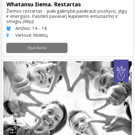
Whatansu žiema. Restartas
Žiemos restartas - puiki galimybė pasikrauti pozityvo, jėgų
ir energijos. Pasitikti pavasarį kupiniems entuziazmo ir
smagių įdėjų!
Amžius:
14 - 18
Vietovė:
Molėtų
Išparduota