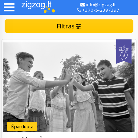
info@zigzag.lt
+370-5-2397397
Filtras
Išparduota