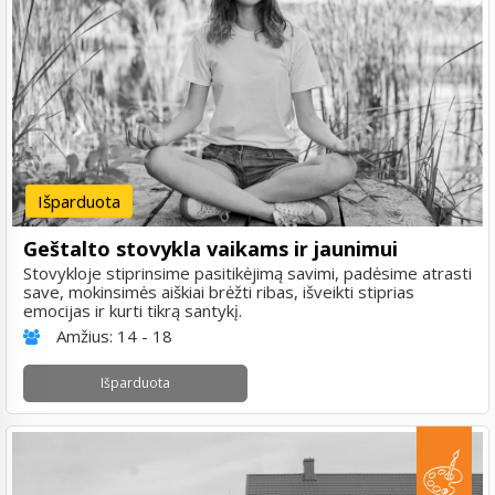
Išparduota
Geštalto stovykla vaikams ir jaunimui
Stovykloje stiprinsime pasitikėjimą savimi, padėsime atrasti
save, mokinsimės aiškiai brėžti ribas, išveikti stiprias
emocijas ir kurti tikrą santykį.
Amžius:
14 - 18
Išparduota