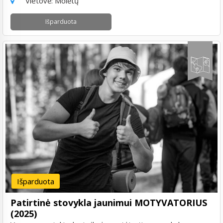
Vietovė:
Molėtų
Išparduota
Išparduota
Patirtinė stovykla jaunimui MOTYVATORIUS
(2025)