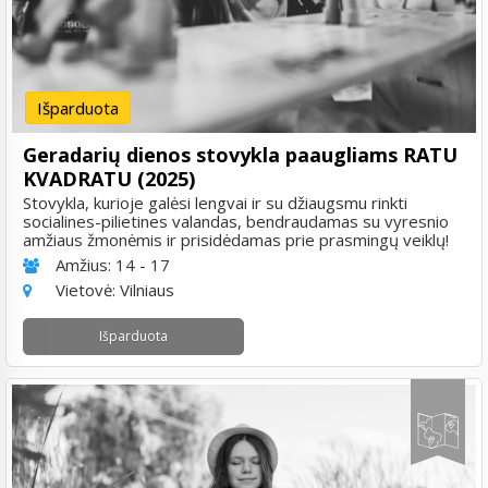
Išparduota
Geradarių dienos stovykla paaugliams RATU
KVADRATU (2025)
Stovykla, kurioje galėsi lengvai ir su džiaugsmu rinkti
socialines-pilietines valandas, bendraudamas su vyresnio
amžiaus žmonėmis ir prisidėdamas prie prasmingų veiklų!
Amžius:
14 - 17
Vietovė:
Vilniaus
Išparduota