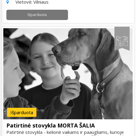
Vietovė:
Vilniaus
Išparduota
Išparduota
Patirtinė stovykla MORTA ŠALIA
Patirtinė stovykla - kelionė vaikams ir paaugliams, kurioje