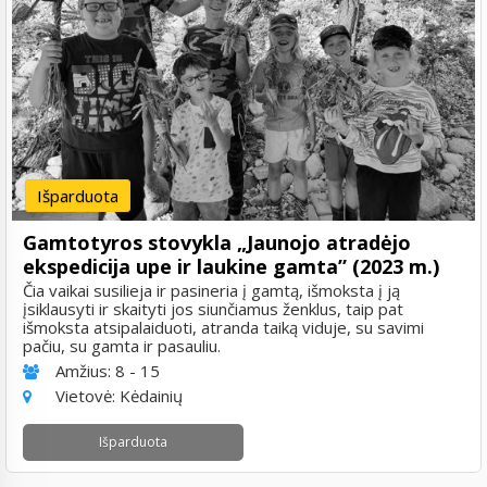
Išparduota
Gamtotyros stovykla „Jaunojo atradėjo
ekspedicija upe ir laukine gamta” (2023 m.)
Čia vaikai susilieja ir pasineria į gamtą, išmoksta į ją
įsiklausyti ir skaityti jos siunčiamus ženklus, taip pat
išmoksta atsipalaiduoti, atranda taiką viduje, su savimi
pačiu, su gamta ir pasauliu.
Amžius:
8 - 15
Vietovė:
Kėdainių
Išparduota