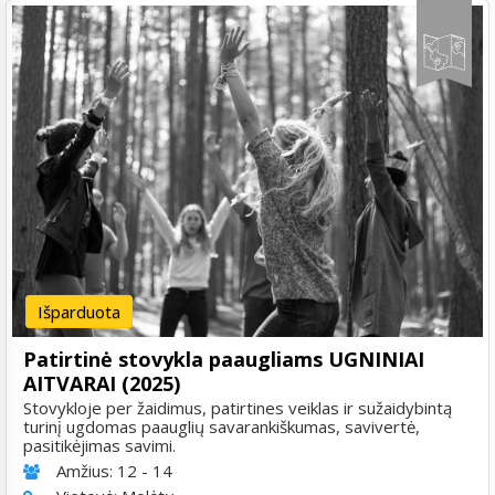
Išparduota
Patirtinė stovykla paaugliams UGNINIAI
AITVARAI (2025)
Stovykloje per žaidimus, patirtines veiklas ir sužaidybintą
turinį ugdomas paauglių savarankiškumas, savivertė,
pasitikėjimas savimi.
Amžius:
12 - 14