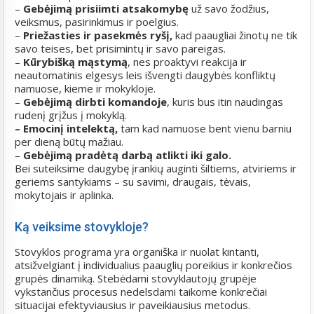
–
Gebėjimą prisiimti atsakomybę
už savo žodžius,
veiksmus, pasirinkimus ir poelgius.
–
Priežasties ir pasekmės ryšį,
kad paaugliai žinotų ne tik
savo teises, bet prisimintų ir savo pareigas.
–
Kūrybišką mąstymą
, nes proaktyvi reakcija ir
neautomatinis elgesys leis išvengti daugybės konfliktų
namuose, kieme ir mokykloje.
–
Gebėjimą dirbti komandoje
, kuris bus itin naudingas
rudenį grįžus į mokyklą.
– Emocinį intelektą,
tam kad namuose bent vienu barniu
per dieną būtų mažiau.
–
Gebėjimą pradėtą darbą atlikti iki galo.
Bei suteiksime daugybę įrankių auginti šiltiems, atviriems ir
geriems santykiams – su savimi, draugais, tėvais,
mokytojais ir aplinka.
Ką veiksime stovykloje?
Stovyklos programa yra organiška ir nuolat kintanti,
atsižvelgiant į individualius paauglių poreikius ir konkrečios
grupės dinamiką. Stebėdami stovyklautojų grupėje
vykstančius procesus nedelsdami taikome konkrečiai
situacijai efektyviausius ir paveikiausius metodus.