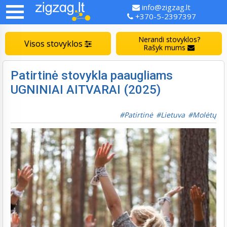
info@zigzag.lt
+370-5-2397397
Nerandi stovyklos?
Visos stovyklos
Rašyk mums
Patirtinė stovykla paaugliams
UGNINIAI AITVARAI (2025)
Patirtinė
Lietuva
Molėtų