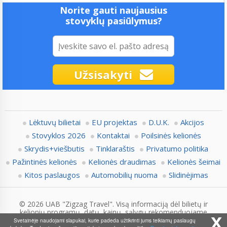
Norite gauti naujausius
stovyklų pasiūlymus?
Užsisakyti
Lėktuvų bilietai
EU projektas
D.U.K.
Akcijos
Stovyklos 2026
Kontaktai
Poilsinės kelionės
Skrydis+viešbutis
Tinklaraštis
Privatumo politika
Pažintinės kelionės
Kelionės draudimas
Kelionės šeimai
Kitos paslaugos
Automobilių nuoma
Slidinėjimas
© 2026 UAB "Zigzag Travel". Visą informaciją dėl bilietų ir
kelionių programų, datų, kainų, sąlygų rekomenduojame
x
pasitikslinti su Zigzag.lt konsultantais.
Svetainėje naudojami slapukai, kurie padeda užtikrinti jums teikiamų paslaugų