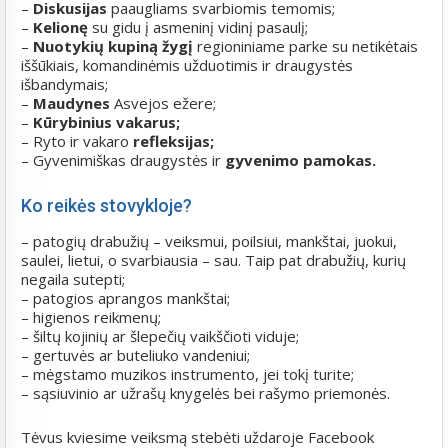
–
Diskusijas
paaugliams svarbiomis temomis;
–
Kelionę
su gidu į asmeninį vidinį pasaulį;
–
Nuotykių kupiną žygį
regioniniame parke su netikėtais
iššūkiais, komandinėmis užduotimis ir draugystės
išbandymais;
–
Maudynes
Asvejos ežere;
–
Kūrybinius vakarus;
– Ryto ir vakaro
refleksijas;
– Gyvenimiškas draugystės ir
gyvenimo pamokas.
Ko reikės stovykloje?
– patogių drabužių – veiksmui, poilsiui, mankštai, juokui,
saulei, lietui, o svarbiausia – sau. Taip pat drabužių, kurių
negaila sutepti;
– patogios aprangos mankštai;
– higienos reikmenų;
– šiltų kojinių ar šlepečių vaikščioti viduje;
– gertuvės ar buteliuko vandeniui;
– mėgstamo muzikos instrumento, jei tokį turite;
– sąsiuvinio ar užrašų knygelės bei rašymo priemonės.
Tėvus kviesime veiksmą stebėti uždaroje Facebook