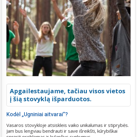
Apgailestaujame, tačiau visos vietos
į šią stovyklą išparduotos.
Kodėl „Ugniniai aitvarai”?
Vasaros stovykloje atsiskleis vaiko unikalumas ir stiprybės.
Jam bus lengviau bendrauti ir save išreikšti, kūrybiškai
spręsti problemas ir kylančius sunkumus.