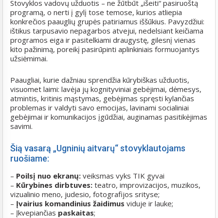
Stovyklos vadovų užduotis – ne žūtbūt „išeiti“ pasiruoštą
programą, o nerti į gylį tose temose, kurios atliepia
konkrečios paauglių grupės patiriamus iššūkius. Pavyzdžiui:
ištikus tarpusavio nepagarbos atvejui, nedelsiant keičiama
programos eiga ir pasitelkiami draugystę, gilesnį vienas
kito pažinimą, poreikį pasirūpinti aplinkiniais formuojantys
užsiėmimai.
Paaugliai, kurie dažniau sprendžia kūrybiškas užduotis,
visuomet laimi: lavėja jų kognityviniai gebėjimai, dėmesys,
atmintis, kritinis mąstymas, gebėjimas spręsti kylančias
problemas ir valdyti savo emocijas, lavinami socialiniai
gebėjimai ir komunikacijos įgūdžiai, auginamas pasitikėjimas
savimi.
Šią vasarą „Ugninių aitvarų“ stovyklautojams
ruošiame:
–
Poilsį nuo ekranų:
veiksmas vyks TIK gyvai
–
Kūrybines dirbtuves:
teatro, improvizacijos, muzikos,
vizualinio meno, judesio, fotografijos srityse;
–
Įvairius komandinius žaidimus
viduje ir lauke;
– Įkvepiančias
paskaitas
;