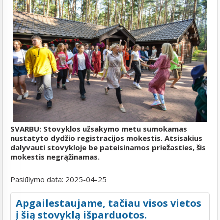
SVARBU: Stovyklos užsakymo metu sumokamas
nustatyto dydžio registracijos mokestis. Atsisakius
dalyvauti stovykloje be pateisinamos priežasties, šis
mokestis negrąžinamas.
Pasiūlymo data:
2025-04-25
Apgailestaujame, tačiau visos vietos
į šią stovyklą išparduotos.