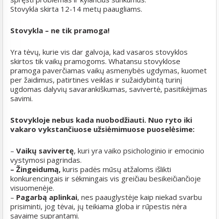
Stovykla skirta 12-14 metų paaugliams.
Stovykla – ne tik pramoga!
Yra tėvų, kurie vis dar galvoja, kad vasaros stovyklos
skirtos tik vaikų pramogoms. Whatansu stovyklose
pramoga paverčiamas vaikų asmenybės ugdymas, kuomet
per žaidimus, patirtines veiklas ir sužaidybintą turinį
ugdomas dalyvių savarankiškumas, savivertė, pasitikėjimas
savimi.
Stovykloje nebus kada nuobodžiauti. Nuo ryto iki
vakaro vykstančiuose užsiėmimuose puoselėsime:
–
Vaikų savivertę
, kuri yra vaiko psichologinio ir emocinio
vystymosi pagrindas.
– Žingeidumą,
kuris padės mūsų atžaloms išlikti
konkurencingais ir sėkmingais vis greičiau besikeičiančioje
visuomenėje.
–
Pagarbą aplinkai
, nes paauglystėje kaip niekad svarbu
prisiminti, jog tėvai, jų teikiama globa ir rūpestis nėra
savaime suprantami.