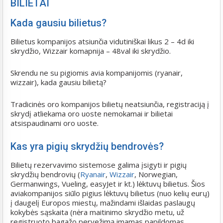
BILIETAI
Kada gausiu bilietus?
Bilietus kompanijos atsiunčia vidutiniškai likus 2 – 4d iki
skrydžio, Wizzair komapnija – 48val iki skrydžio.
Skrendu ne su pigiomis avia kompanijomis (ryanair,
wizzair), kada gausiu bilietą?
Tradicinės oro kompanijos bilietų neatsiunčia, registraciją į
skrydį atliekama oro uoste nemokamai ir bilietai
atsispaudinami oro uoste.
Kas yra pigių skrydžių bendrovės?
Bilietų rezervavimo sistemose galima įsigyti ir pigių
skrydžių bendrovių (
Ryanair
,
Wizzair
, Norwegian,
Germanwings, Vueling, easyJet ir kt.) lėktuvų bilietus. Šios
aviakompanijos siūlo pigius lėktuvų bilietus (nuo kelių eurų)
į daugelį Europos miestų, mažindami išlaidas paslaugų
kokybės sąskaita (nėra maitinimo skrydžio metu, už
registruoto bagažo pervežimą imamas papildomas