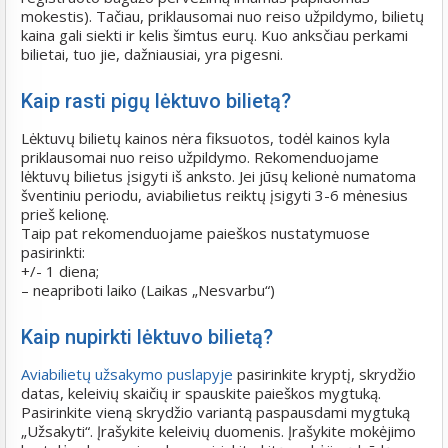
mokestis). Tačiau, priklausomai nuo reiso užpildymo, bilietų
kaina gali siekti ir kelis šimtus eurų. Kuo anksčiau perkami
bilietai, tuo jie, dažniausiai, yra pigesni.
Kaip rasti pigų lėktuvo bilietą?
Lėktuvų bilietų kainos nėra fiksuotos, todėl kainos kyla
priklausomai nuo reiso užpildymo. Rekomenduojame
lėktuvų bilietus įsigyti iš anksto. Jei jūsų kelionė numatoma
šventiniu periodu, aviabilietus reiktų įsigyti 3-6 mėnesius
prieš kelionę.
Taip pat rekomenduojame paieškos nustatymuose
pasirinkti:
+/- 1 diena;
– neapriboti laiko (Laikas „Nesvarbu“)
Kaip nupirkti lėktuvo bilietą?
Aviabilietų užsakymo puslapyje
pasirinkite kryptį, skrydžio
datas, keleivių skaičių ir spauskite paieškos mygtuką.
Pasirinkite vieną skrydžio variantą paspausdami mygtuką
„Užsakyti“. Įrašykite keleivių duomenis. Įrašykite mokėjimo