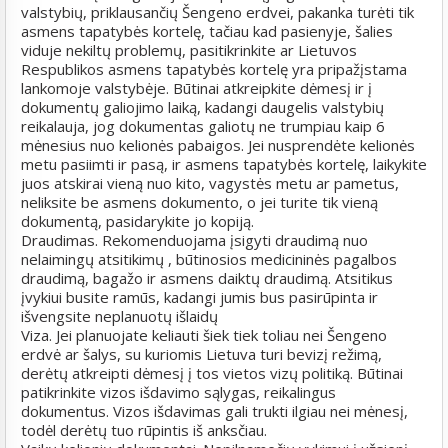
valstybių, priklausančių Šengeno erdvei, pakanka turėti tik
asmens tapatybės kortelę, tačiau kad pasienyje, šalies
viduje nekiltų problemų, pasitikrinkite ar Lietuvos
Respublikos asmens tapatybės kortelę yra pripažįstama
lankomoje valstybėje. Būtinai atkreipkite dėmesį ir į
dokumentų galiojimo laiką, kadangi daugelis valstybių
reikalauja, jog dokumentas galiotų ne trumpiau kaip 6
mėnesius nuo kelionės pabaigos. Jei nusprendėte kelionės
metu pasiimti ir pasą, ir asmens tapatybės kortelę, laikykite
juos atskirai vieną nuo kito, vagystės metu ar pametus,
neliksite be asmens dokumento, o jei turite tik vieną
dokumentą, pasidarykite jo kopiją.
Draudimas. Rekomenduojama įsigyti draudimą nuo
nelaimingų atsitikimų , būtinosios medicininės pagalbos
draudimą, bagažo ir asmens daiktų draudimą. Atsitikus
įvykiui busite ramūs, kadangi jumis bus pasirūpinta ir
išvengsite neplanuotų išlaidų
Viza. Jei planuojate keliauti šiek tiek toliau nei Šengeno
erdvė ar šalys, su kuriomis Lietuva turi bevizį režimą,
derėtų atkreipti dėmesį į tos vietos vizų politiką. Būtinai
patikrinkite vizos išdavimo sąlygas, reikalingus
dokumentus. Vizos išdavimas gali trukti ilgiau nei mėnesį,
todėl derėtų tuo rūpintis iš anksčiau.