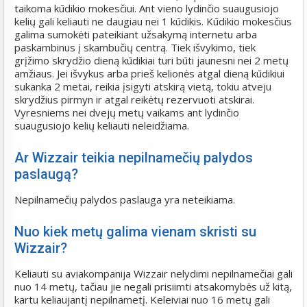
taikoma kūdikio mokesčiui. Ant vieno lydinčio suaugusiojo
kelių gali keliauti ne daugiau nei 1 kūdikis. Kūdikio mokesčius
galima sumokėti pateikiant užsakymą internetu arba
paskambinus į skambučių centrą. Tiek išvykimo, tiek
grįžimo skrydžio dieną kūdikiai turi būti jaunesni nei 2 metų
amžiaus. Jei išvykus arba prieš kelionės atgal dieną kūdikiui
sukanka 2 metai, reikia įsigyti atskirą vietą, tokiu atveju
skrydžius pirmyn ir atgal reikėtų rezervuoti atskirai.
Vyresniems nei dvejų metų vaikams ant lydinčio
suaugusiojo kelių keliauti neleidžiama.
Ar Wizzair teikia nepilnamečių palydos
paslaugą?
Nepilnamečių palydos paslauga yra neteikiama.
Nuo kiek metų galima vienam skristi su
Wizzair?
Keliauti su aviakompanija Wizzair nelydimi nepilnamečiai gali
nuo 14 metų, tačiau jie negali prisiimti atsakomybės už kitą,
kartu keliaujantį nepilnametį. Keleiviai nuo 16 metų gali