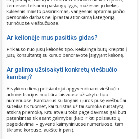
žemesnis teikiamų paslaugų lygis, mažesnis jų kiekis,
kuklesnis maisto pasirinkimas, vangesnis aptarnaujančio
personalo darbas nei įprastai atitinkamą kategoriją
turinčiuose viešbučiuose.
Ar kelionėje mus pasitiks gidas?
Priklauso nuo jūsų kelionės tipo. Reikalinga būtų kreiptis į
Jūsų konsultantą su kuriuo bendravote įsigyjant kelionę.
Ar galima užsisakyti konkretų viešbučio
kambarį?
Atvykimo dieną poilsiautojai apgyvendinami viešbučio
administracijos nuožiūra laisvuose užsakyto tipo
numeriuose. Kambarius su langais į jūros pusę viešbučiai
suteikia tik tuomet, kai turistas už tai sumoka nustatytą
atskirą priemoką. Kitu atveju toks pageidavimas gali būti
patenkintas tik esant galimybei (kaip ir kiti poilsiautojų
pageidavimai – gyventi kaimyniniuose numeriuose, tam
tikrame korpuse, aukšte ir pan.).