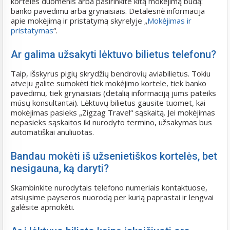
kortelės duomenis arba pasirinkite kitą mokėjimą būdą:
banko pavedimu arba grynaisiais. Detalesnė informacija
apie mokėjimą ir pristatymą skyrelyje „
Mokėjimas ir
pristatymas
“.
Ar galima užsakyti lėktuvo bilietus telefonu?
Taip, išskyrus pigių skrydžių bendrovių aviabilietus. Tokiu
atveju galite sumokėti tiek mokėjimo kortele, tiek banko
pavedimu, tiek grynaisiais (detalią informaciją jums pateiks
mūsų konsultantai). Lėktuvų bilietus gausite tuomet, kai
mokėjimas pasieks „Zigzag Travel“ sąskaitą. Jei mokėjimas
nepasieks sąskaitos iki nurodyto termino, užsakymas bus
automatiškai anuliuotas.
Bandau mokėti iš užsenietiškos kortelės, bet
nesigauna, ką daryti?
Skambinkite nurodytais telefono numeriais kontaktuose,
atsiųsime payseros nuorodą per kurią paprastai ir lengvai
galėsite apmokėti.