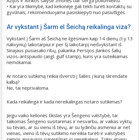
Azijos ir Afrikos šalyse žmonės dar serga poliomielitu.
• Kai yra tikimybė, kad kelionėje gali tekti turėti kontaktų su
gyvūnais, rekomenduojama pasiskiepyti nuo pasiutligės.
Ar vykstant į Šarm el Šeichą reikalinga viza?
Vykstant į Šarm aš Šeichą ne ilgesniam kaip 14 dienų (t.y.13
nakvynių) laikotarpiui ir per šį laikotarpį neišvykstant iš
Sinajaus pusiasalio ribų, pakanka Persijos įlankos šalių
vizos-antspaudo (angl. gulf stamp), kuris yra suteikiamas
nemokamai.
Ar notaro sutikimą reikia išversti į šalies į kurią skrendate
kalbą?
Ne, tai neprivaloma.
Kada reikalinga ir kada nereikalingas notaro sutikimas?
Jeigu vaiko kelionės tikslas yra Šengeno valstybė, tai
taikomas Šengeno susitarimas ir nesvarbu, ar vaikas vyktų
su tėvais, ar su vienu iš tėvų, ar su lydinčiu asmeniui ar net
vienas, vieno iš tėvų sutikimo nereikia turėti ir valstybės
sienos apsaugos pareigūnas jo nereikalaus. Tokiu atveju