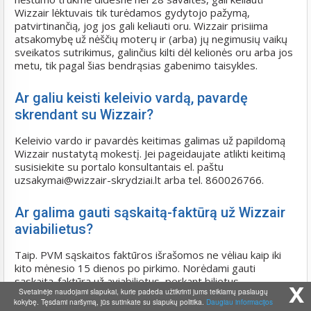
Wizzair lėktuvais tik turėdamos gydytojo pažymą,
patvirtinančią, jog jos gali keliauti oru. Wizzair prisiima
atsakomybę už nėščių moterų ir (arba) jų negimusių vaikų
sveikatos sutrikimus, galinčius kilti dėl kelionės oru arba jos
metu, tik pagal šias bendrąsias gabenimo taisykles.
Ar galiu keisti keleivio vardą, pavardę
skrendant su Wizzair?
Keleivio vardo ir pavardės keitimas galimas už papildomą
Wizzair nustatytą mokestį. Jei pageidaujate atlikti keitimą
susisiekite su portalo konsultantais el. paštu
uzsakymai@wizzair-skrydziai.lt arba tel. 860026766.
Ar galima gauti sąskaitą-faktūrą už Wizzair
aviabilietus?
Taip. PVM sąskaitos faktūros išrašomos ne vėliau kaip iki
kito mėnesio 15 dienos po pirkimo. Norėdami gauti
sąskaitą-faktūrą už aviabilietus, perkant bilietus
x
Svetainėje naudojami slapukai, kurie padeda užtikrinti jums teikiamų paslaugų
užsisakykite ją ar po bilietų pirkimo susiekite su mūsų
kokybę. Tęsdami naršymą, jūs sutinkate su slapukų politika.
Daugiau informacijos
konsultantais tel. 8 600 26766 arba el. paštu: