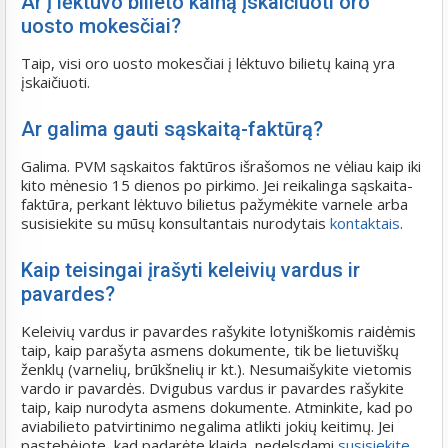
Ar į lėktuvo bilieto kainą įskaičiuoti oro
uosto mokesčiai?
Taip, visi oro uosto mokesčiai į lėktuvo bilietų kainą yra
įskaičiuoti.
Ar galima gauti sąskaitą-faktūrą?
Galima. PVM sąskaitos faktūros išrašomos ne vėliau kaip iki
kito mėnesio 15 dienos po pirkimo. Jei reikalinga sąskaita-
faktūra, perkant lėktuvo bilietus pažymėkite varnele arba
susisiekite su mūsų konsultantais nurodytais
kontaktais
.
Kaip teisingai įrašyti keleivių vardus ir
pavardes?
Keleivių vardus ir pavardes rašykite lotyniškomis raidėmis
taip, kaip parašyta asmens dokumente, tik be lietuviškų
ženklų (varnelių, brūkšnelių ir kt.). Nesumaišykite vietomis
vardo ir pavardės. Dvigubus vardus ir pavardes rašykite
taip, kaip nurodyta asmens dokumente. Atminkite, kad po
aviabilieto patvirtinimo negalima atlikti jokių keitimų. Jei
pastebėjote, kad padarėte klaidą, nedelsdami
susisiekite