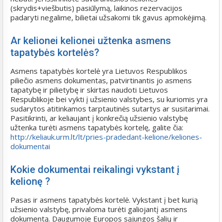
(skrydis+viešbutis) pasiūlymą, laikinos rezervacijos
padaryti negalime, bilietai užsakomi tik gavus apmokėjimą.
Ar kelionei kelionei užtenka asmens
tapatybės kortelės?
Asmens tapatybės kortelė yra Lietuvos Respublikos
piliečio asmens dokumentas, patvirtinantis jo asmens
tapatybę ir pilietybę ir skirtas naudoti Lietuvos
Respublikoje bei vykti į užsienio valstybes, su kuriomis yra
sudarytos atitinkamos tarptautinės sutartys ar susitarimai.
Pasitikrinti, ar keliaujant į konkrečią užsienio valstybę
užtenka turėti asmens tapatybės kortelę, galite čia:
http://keliauk.urm.lt/lt/pries-pradedant-kelione/keliones-
dokumentai
Kokie dokumentai reikalingi vykstant į
kelionę ?
Pasas ir asmens tapatybės kortelė. Vykstant į bet kurią
užsienio valstybę, privaloma turėti galiojantį asmens
dokumentą. Daugumoje Europos sąjungos šalių ir