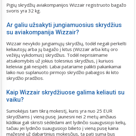
Pigių skrydžių aviakompanijos Wizzair registruoto bagažo
svoris yra 32 kg.
Ar galiu užsakyti jungiamuosius skrydžius
su aviakompanija Wizzair?
Wizzair nevykdo jungiamųjų skrydžių, todėl negali perkelti
keliautojų arba jų bagažo į kitus (Wizzair arba kitų oro
vežėjų vykdomus) skrydžius. Todėl neprisiimame
atsakomybės už jokius tolesnius skrydžius, į kuriuos
keleiviai gali nespėti. Labai patariame palikti pakankamai
laiko nuo suplanuoto pirmojo skrydžio pabaigos iki kito
skrydžio pradžios.
Kaip Wizzair skrydžiuose galima keliauti su
vaiku?
Sumokėjus tam tikrą mokestį, kuris yra nuo 25 EUR
skrydžiams į vieną pusę. Jaunesni nei 2 metų amžiaus
kūdikiai gali skristi sėdėdami ant lydinčio suaugusiojo kelių,
tačiau jei lydinčio suaugusiojo bilieto į vieną pusę kaina
mažesnė už dabartinius mokesčius, ta pati suma bus