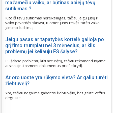
mažamečiu vaiku, ar būtinas abiejų tėvų
sutikimas ?
Kito iš tėvų sutikimas nereikalingas, tačiau jeigu Jūsų ir
vaiko pavardės skiriasi, tuomet Jums reikės turėti vaiko
gimimo liudijimą.
Jeigu pasas ar tapatybės kortelė galioja po
grįžimo trumpiau nei 3 mėnesius, ar kils
problemų jei keliauju ES šalyse?
ES šalyse problemų kilti neturėtų, tačiau rekomenduojame
atsinaujinti asmens dokumentus prieš skrydį.
Ar oro uoste yra rūkymo vieta? Ar galiu turėti
žiebtuvėlį?
Yra, tačiau negalima gabentis žiebtuvėlio, bet galite vežtis
degtukus.