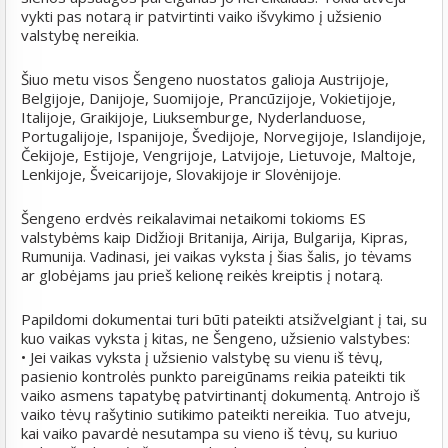
vykti pas notarą ir patvirtinti vaiko išvykimo į užsienio
valstybę nereikia.
Šiuo metu visos Šengeno nuostatos galioja Austrijoje,
Belgijoje, Danijoje, Suomijoje, Prancūzijoje, Vokietijoje,
Italijoje, Graikijoje, Liuksemburge, Nyderlanduose,
Portugalijoje, Ispanijoje, Švedijoje, Norvegijoje, Islandijoje,
Čekijoje, Estijoje, Vengrijoje, Latvijoje, Lietuvoje, Maltoje,
Lenkijoje, Šveicarijoje, Slovakijoje ir Slovėnijoje.
Šengeno erdvės reikalavimai netaikomi tokioms ES
valstybėms kaip Didžioji Britanija, Airija, Bulgarija, Kipras,
Rumunija. Vadinasi, jei vaikas vyksta į šias šalis, jo tėvams
ar globėjams jau prieš kelionę reikės kreiptis į notarą.
Papildomi dokumentai turi būti pateikti atsižvelgiant į tai, su
kuo vaikas vyksta į kitas, ne Šengeno, užsienio valstybes:
• Jei vaikas vyksta į užsienio valstybę su vienu iš tėvų,
pasienio kontrolės punkto pareigūnams reikia pateikti tik
vaiko asmens tapatybę patvirtinantį dokumentą. Antrojo iš
vaiko tėvų rašytinio sutikimo pateikti nereikia. Tuo atveju,
kai vaiko pavardė nesutampa su vieno iš tėvų, su kuriuo