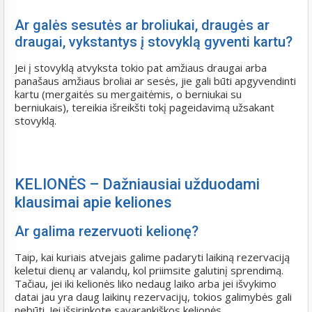
Ar galės sesutės ar broliukai, draugės ar
draugai, vykstantys į stovyklą gyventi kartu?
Jei į stovyklą atvyksta tokio pat amžiaus draugai arba
panašaus amžiaus broliai ar sesės, jie gali būti apgyvendinti
kartu (mergaitės su mergaitėmis, o berniukai su
berniukais), tereikia išreikšti tokį pageidavimą užsakant
stovyklą.
KELIONĖS – Dažniausiai užduodami
klausimai apie keliones
Ar galima rezervuoti kelionę?
Taip, kai kuriais atvejais galime padaryti laikiną rezervaciją
keletui dienų ar valandų, kol priimsite galutinį sprendimą.
Tačiau, jei iki kelionės liko nedaug laiko arba jei išvykimo
datai jau yra daug laikinų rezervacijų, tokios galimybės gali
nebūti. Jei išsirinkote savarankiškos kelionės