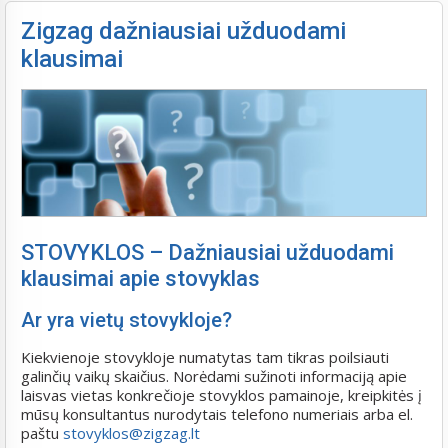
Zigzag dažniausiai užduodami
klausimai
STOVYKLOS – Dažniausiai užduodami
klausimai apie stovyklas
Ar yra vietų stovykloje?
Kiekvienoje stovykloje numatytas tam tikras poilsiauti
galinčių vaikų skaičius. Norėdami sužinoti informaciją apie
laisvas vietas konkrečioje stovyklos pamainoje, kreipkitės į
mūsų konsultantus nurodytais telefono numeriais arba el.
paštu
stovyklos@zigzag.lt