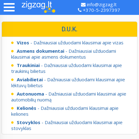
info@zigzag.lt
+370-5-2397397
D.U.K.
Vizos
- Dažniausiai užduodami klausimai apie vizas
Asmens dokumentai
- Dažniausiai užduodami
klausimai apie asmens dokumentus
Traukiniai
- Dažniausiai užduodami klausimai apie
traukinių bilietus
Aviabilietai
- Dažniausiai užduodami klausimai apie
lėktuvų bilietus
Autonuoma
- Dažniausiai užduodami klausimai apie
automobilių nuomą
Kelionės
- Dažniausiai užduodami klausimai apie
keliones
Stovyklos
- Dažniausiai užduodami klausimai apie
stovyklas