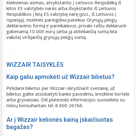
Kiekvienas asmuo, atvykstantis į Lietuvos Respubliką iš
kitos ES valstybės narės arba išvykstantis iš Lietuvos
Respublikos į kitą ES valstybę narę (pvz., iš Lietuvos į
Ispaniją), muitinės pareigūnui pateikus Grynųjų pinigų
deklaravimo formą ir pareikalavus, privalo raštu deklaruoti
gabenamą 10 000 eurų (arba ją atitinkančią sumą kita
valiuta) viršijančią grynųjų pinigų sumą.
WIZZAIR TAISYKLĖS
Kaip galiu apmokėti už Wizzair bilietus?
Pirkdami bilietus per Wizzair-skrydziai.lt svetainę, už
bilietus galite atsiskaityti banko pavedimu, kreditine kortele
arba grynaisiais. Dėl platesnės informacijos susisiekite su
mūsų konsultantais tel. 8 600 26766.
Ar į Wizzair kelionės kainą įskaičiuotas
bagažas?