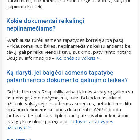
patvirtinantį dokumentą, su kuriuo registravotės į skrydį ir
įlaipinimo kortelę.
Kokie dokumentai reikalingi
nepilnamečiams?
Svarbiausia turėti asmens tapatybės kortelę arba pasą.
Priklausomai nuo šalies, nepilnamečiams keliaujantiems be
tėvų, gali prireikti vieno iš tėvų sutikimo, patvirtinto notaro.
Daugiau informacijos –
Kelionės su vaikais >
.
Ką daryti, jei baigėsi asmens tapatybę
patvirtinančio dokumento galiojimo laikas?
Grįžti į Lietuvos Respubliką arba į kilmės valstybę galima su
asmens grįžimo pažymėjimu, kuris išduodamas laikinai
užsienio valstybėje esantiems asmenims, neturintiems kito
tinkančio kelionėms kelionės dokumento. AGP išduoda
Lietuvos Respublikos diplomatinių atstovybių ir konsulinių
įstaigų konsuliniai pareigūnai.
Lietuvos atstovybės
užsienyje >
.