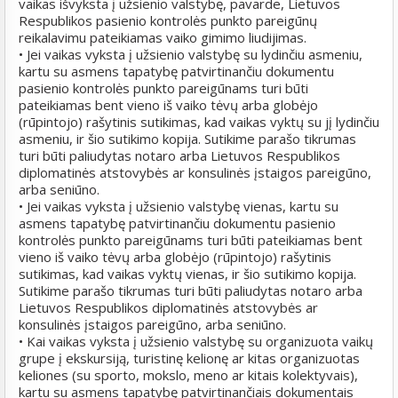
vaikas išvyksta į užsienio valstybę, pavarde, Lietuvos
Respublikos pasienio kontrolės punkto pareigūnų
reikalavimu pateikiamas vaiko gimimo liudijimas.
• Jei vaikas vyksta į užsienio valstybę su lydinčiu asmeniu,
kartu su asmens tapatybę patvirtinančiu dokumentu
pasienio kontrolės punkto pareigūnams turi būti
pateikiamas bent vieno iš vaiko tėvų arba globėjo
(rūpintojo) rašytinis sutikimas, kad vaikas vyktų su jį lydinčiu
asmeniu, ir šio sutikimo kopija. Sutikime parašo tikrumas
turi būti paliudytas notaro arba Lietuvos Respublikos
diplomatinės atstovybės ar konsulinės įstaigos pareigūno,
arba seniūno.
• Jei vaikas vyksta į užsienio valstybę vienas, kartu su
asmens tapatybę patvirtinančiu dokumentu pasienio
kontrolės punkto pareigūnams turi būti pateikiamas bent
vieno iš vaiko tėvų arba globėjo (rūpintojo) rašytinis
sutikimas, kad vaikas vyktų vienas, ir šio sutikimo kopija.
Sutikime parašo tikrumas turi būti paliudytas notaro arba
Lietuvos Respublikos diplomatinės atstovybės ar
konsulinės įstaigos pareigūno, arba seniūno.
• Kai vaikas vyksta į užsienio valstybę su organizuota vaikų
grupe į ekskursiją, turistinę kelionę ar kitas organizuotas
keliones (su sporto, mokslo, meno ar kitais kolektyvais),
kartu su asmens tapatybę patvirtinančiais dokumentais