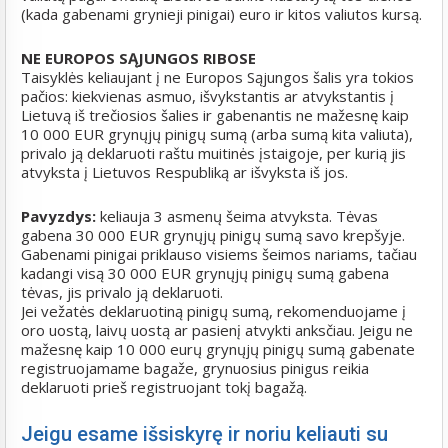
(kada gabenami grynieji pinigai) euro ir kitos valiutos kursą.
NE EUROPOS SĄJUNGOS RIBOSE
Taisyklės keliaujant į ne Europos Sąjungos šalis yra tokios
pačios: kiekvienas asmuo, išvykstantis ar atvykstantis į
Lietuvą iš trečiosios šalies ir gabenantis ne mažesnę kaip
10 000 EUR grynųjų pinigų sumą (arba sumą kita valiuta),
privalo ją deklaruoti raštu muitinės įstaigoje, per kurią jis
atvyksta į Lietuvos Respubliką ar išvyksta iš jos.
Pavyzdys:
keliauja 3 asmenų šeima atvyksta. Tėvas
gabena 30 000 EUR grynųjų pinigų sumą savo krepšyje.
Gabenami pinigai priklauso visiems šeimos nariams, tačiau
kadangi visą 30 000 EUR grynųjų pinigų sumą gabena
tėvas, jis privalo ją deklaruoti.
Jei vežatės deklaruotiną pinigų sumą, rekomenduojame į
oro uostą, laivų uostą ar pasienį atvykti anksčiau. Jeigu ne
mažesnę kaip 10 000 eurų grynųjų pinigų sumą gabenate
registruojamame bagaže, grynuosius pinigus reikia
deklaruoti prieš registruojant tokį bagažą.
Jeigu esame išsiskyrę ir noriu keliauti su