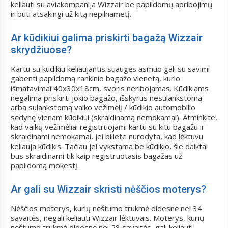
keliauti su aviakompanija Wizzair be papildomų apribojimų
ir būti atsakingi už kitą nepilnametį.
Ar kūdikiui galima priskirti bagažą Wizzair
skrydžiuose?
Kartu su kūdikiu keliaujantis suaugęs asmuo gali su savimi
gabenti papildomą rankinio bagažo vienetą, kurio
išmatavimai 40x30x18cm, svoris neribojamas. Kūdikiams
negalima priskirti jokio bagažo, išskyrus nesulankstomą
arba sulankstomą vaiko vežimėlį / kūdikio automobilio
sėdynę vienam kūdikiui (skraidinamą nemokamai). Atminkite,
kad vaikų vežimėliai registruojami kartu su kitu bagažu ir
skraidinami nemokamai, jei biliete nurodyta, kad lėktuvu
keliauja kūdikis. Tačiau jei vykstama be kūdikio, šie daiktai
bus skraidinami tik kaip registruotasis bagažas už
papildomą mokestį.
Ar gali su Wizzair skristi nėščios moterys?
Nėščios moterys, kurių nėštumo trukmė didesnė nei 34
savaitės, negali keliauti Wizzair lėktuvais. Moterys, kurių
nėštumo trukmė didesnė nei 28 savaitės, gali keliauti