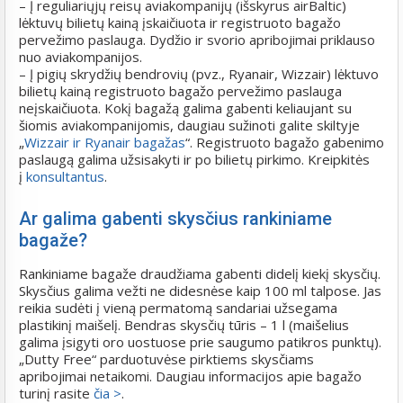
– Į reguliariųjų reisų aviakompanijų (išskyrus airBaltic)
lėktuvų bilietų kainą įskaičiuota ir registruoto bagažo
pervežimo paslauga. Dydžio ir svorio apribojimai priklauso
nuo aviakompanijos.
– Į pigių skrydžių bendrovių (pvz., Ryanair, Wizzair) lėktuvo
bilietų kainą registruoto bagažo pervežimo paslauga
neįskaičiuota. Kokį bagažą galima gabenti keliaujant su
šiomis aviakompanijomis, daugiau sužinoti galite skiltyje
„
Wizzair ir Ryanair bagažas
“. Registruoto bagažo gabenimo
paslaugą galima užsisakyti ir po bilietų pirkimo. Kreipkitės
į
konsultantus
.
Ar galima gabenti skysčius rankiniame
bagaže?
Rankiniame bagaže draudžiama gabenti didelį kiekį skysčių.
Skysčius galima vežti ne didesnėse kaip 100 ml talpose. Jas
reikia sudėti į vieną permatomą sandariai užsegama
plastikinį maišelį. Bendras skysčių tūris – 1 l (maišelius
galima įsigyti oro uostuose prie saugumo patikros punktų).
„Dutty Free“ parduotuvėse pirktiems skysčiams
apribojimai netaikomi. Daugiau informacijos apie bagažo
turinį rasite
čia >
.