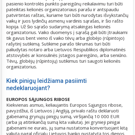
pasienio kontrolės punkto pareigūnų reikalavimu turi būti
pateiktas kelionės organizatoriaus parašu ir antspaudu
patvirtintas raštas, kuriame turi būti nurodytas išvykstančių
vaikų ir juos lydinčių asmenų vardinis sąrašas, ir šio rašto
kopija. Už šio sąrašo sudarymą atsakingas kelionės
organizatorius. Vaiko duomenys į sąrašą gali būti įtraukiami
tik gavus bent vieno iš vaiko tėvų arba globėjo (rūpintojo)
rašytinį sutikimą. Sutikime parašo tikrumas turi būti
paliudytas notaro arba Lietuvos Respublikos diplomatinės
atstovybės ar konsulinės įstaigos pareigūno, arba seniūno.
Tėvų, globėjų (rūpintojų) sutikimus turi saugoti kelionės
organizatorius.
Kiek pinigų leidžiama pasiimti
nedeklaruojant?
EUROPOS SĄJUNGOS RIBOSE
Kiekvienas asmuo, keliaujantis Europos Sąjungos ribose,
pavyzdžiui, iš Lietuvos į Angliją, privalo raštu deklaruoti
gabenamą grynųjų pinigų sumą, viršijančią 10 000 EUR
(arba ją atitinkančią sumą kita valiuta). Jei grynieji pinigai
gabenami ne eurais, jų suma nustatoma konvertuojant kitą
valiutą pagal oficialų Lietuvos banko nustatytą tos dienos