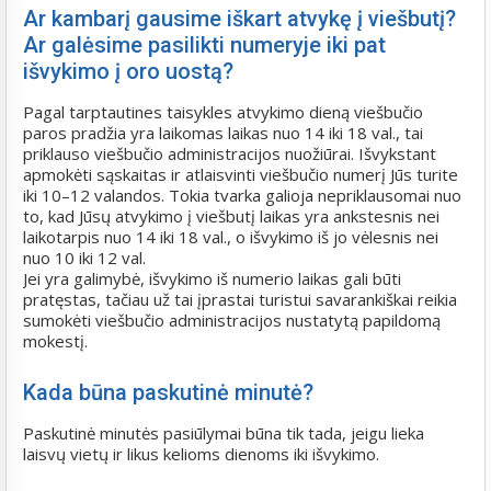
Ar kambarį gausime iškart atvykę į viešbutį?
Ar galėsime pasilikti numeryje iki pat
išvykimo į oro uostą?
Pagal tarptautines taisykles atvykimo dieną viešbučio
paros pradžia yra laikomas laikas nuo 14 iki 18 val., tai
priklauso viešbučio administracijos nuožiūrai. Išvykstant
apmokėti sąskaitas ir atlaisvinti viešbučio numerį Jūs turite
iki 10–12 valandos. Tokia tvarka galioja nepriklausomai nuo
to, kad Jūsų atvykimo į viešbutį laikas yra ankstesnis nei
laikotarpis nuo 14 iki 18 val., o išvykimo iš jo vėlesnis nei
nuo 10 iki 12 val.
Jei yra galimybė, išvykimo iš numerio laikas gali būti
pratęstas, tačiau už tai įprastai turistui savarankiškai reikia
sumokėti viešbučio administracijos nustatytą papildomą
mokestį.
Kada būna paskutinė minutė?
Paskutinė minutės pasiūlymai būna tik tada, jeigu lieka
laisvų vietų ir likus kelioms dienoms iki išvykimo.