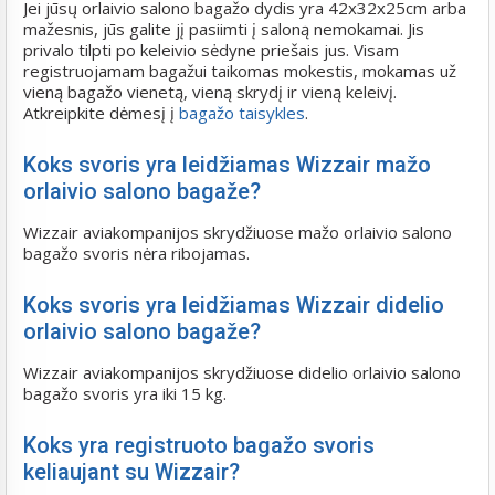
Jei jūsų orlaivio salono bagažo dydis yra 42x32x25cm arba
mažesnis, jūs galite jį pasiimti į saloną nemokamai. Jis
privalo tilpti po keleivio sėdyne priešais jus. Visam
registruojamam bagažui taikomas mokestis, mokamas už
vieną bagažo vienetą, vieną skrydį ir vieną keleivį.
Atkreipkite dėmesį į
bagažo taisykles
.
Koks svoris yra leidžiamas Wizzair mažo
orlaivio salono bagaže?
Wizzair aviakompanijos skrydžiuose mažo orlaivio salono
bagažo svoris nėra ribojamas.
Koks svoris yra leidžiamas Wizzair didelio
orlaivio salono bagaže?
Wizzair aviakompanijos skrydžiuose didelio orlaivio salono
bagažo svoris yra iki 15 kg.
Koks yra registruoto bagažo svoris
keliaujant su Wizzair?