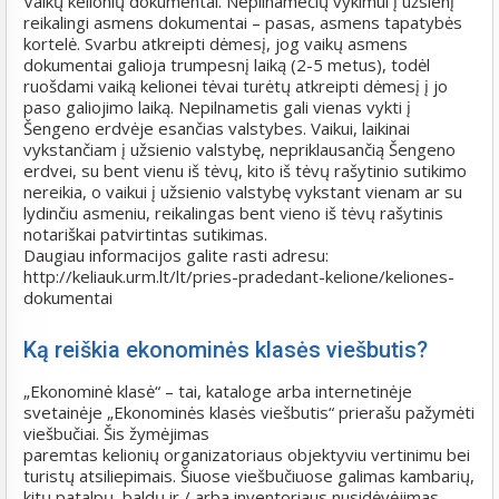
Vaikų kelionių dokumentai. Nepilnamečių vykimui į užsienį
reikalingi asmens dokumentai – pasas, asmens tapatybės
kortelė. Svarbu atkreipti dėmesį, jog vaikų asmens
dokumentai galioja trumpesnį laiką (2-5 metus), todėl
ruošdami vaiką kelionei tėvai turėtų atkreipti dėmesį į jo
paso galiojimo laiką. Nepilnametis gali vienas vykti į
Šengeno erdvėje esančias valstybes. Vaikui, laikinai
vykstančiam į užsienio valstybę, nepriklausančią Šengeno
erdvei, su bent vienu iš tėvų, kito iš tėvų rašytinio sutikimo
nereikia, o vaikui į užsienio valstybę vykstant vienam ar su
lydinčiu asmeniu, reikalingas bent vieno iš tėvų rašytinis
notariškai patvirtintas sutikimas.
Daugiau informacijos galite rasti adresu:
http://keliauk.urm.lt/lt/pries-pradedant-kelione/keliones-
dokumentai
Ką reiškia ekonominės klasės viešbutis?
„Ekonominė klasė“ – tai, kataloge arba internetinėje
svetainėje „Ekonominės klasės viešbutis“ prierašu pažymėti
viešbučiai. Šis žymėjimas
paremtas kelionių organizatoriaus objektyviu vertinimu bei
turistų atsiliepimais. Šiuose viešbučiuose galimas kambarių,
kitų patalpų, baldų ir / arba inventoriaus nusidėvėjimas,