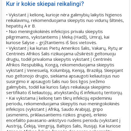
Kur ir kokie skiepai reikalingi?
• Vykstant į kelionę, kurioje nėra galimybių laikytis higienos
reikalavimų, rekomenduojama skiepytis nuo vidurių šiltinės,
hepatitų A ir B.
• Nuo meningokokinės infekcijos privalu skiepytis
piligrimams, vykstantiems į Meką (Hadžį, Umrą), kai
kuriose šalyse – grįžtantiems iš šios vietovės.
• Vykstant į kai kurias Pietų Amerikos šalis, Vakarų, Rytų ar
Centrinės Afrikos šalis rizikuojama užsikrėsti geltonuoju
drugiu, todėl privaloma skiepytis vykstant į Centrinės
Afrikos Respubliką, Kongą, rekomenduojama skiepytis
vykstant į Venesuelą, Kolumbiją, Keniją, Braziliją. Skiepijant
nuo geltonojo drugio, siekiama apsaugoti keliautojus nuo
susirgimo ir apsaugoti šalis nuo šios ligos įvežimo
galimybės, todėl kai kurios šalys reikalauja skiepijimo
sertifikato iš keliautojų, atvykstančių iš infekuotų teritorijų.
• Kai vykstama į kelionę tam tikrų infekcijų epideminiu
periodu, rekomenduojama skiepytis nuo meningokokinės
infekcijos (vykstant į Afriką, Saudo Arabiją), gripo
(asmenims, priklausantiems rizikos grupei), erkinio
encefalito pavasario-ankstyvo rudens periodu (vykstant į
Austriją, Čekiją, Vengriją, Baltijos šalis, Rusiją). Kai kuriose