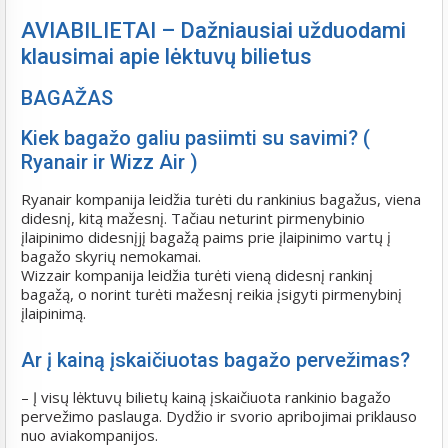
AVIABILIETAI – Dažniausiai užduodami
klausimai apie lėktuvų bilietus
BAGAŽAS
Kiek bagažo galiu pasiimti su savimi? (
Ryanair ir Wizz Air )
Ryanair kompanija leidžia turėti du rankinius bagažus, viena
didesnį, kitą mažesnį. Tačiau neturint pirmenybinio
įlaipinimo didesnįjį bagažą paims prie įlaipinimo vartų į
bagažo skyrių nemokamai.
Wizzair kompanija leidžia turėti vieną didesnį rankinį
bagažą, o norint turėti mažesnį reikia įsigyti pirmenybinį
įlaipinimą.
Ar į kainą įskaičiuotas bagažo pervežimas?
– Į visų lėktuvų bilietų kainą įskaičiuota rankinio bagažo
pervežimo paslauga. Dydžio ir svorio apribojimai priklauso
nuo aviakompanijos.