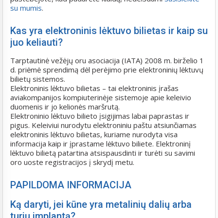
su mumis
.
Kas yra elektroninis lėktuvo bilietas ir kaip su
juo keliauti?
Tarptautinė vežėjų oru asociacija (IATA) 2008 m. birželio 1
d. priėmė sprendimą dėl perėjimo prie elektroninių lėktuvų
bilietų sistemos.
Elektroninis lėktuvo bilietas – tai elektroninis įrašas
aviakompanijos kompiuterinėje sistemoje apie keleivio
duomenis ir jo kelionės maršrutą.
Elektroninio lėktuvo bilieto įsigijimas labai paprastas ir
pigus. Keleiviui nurodytu elektroniniu paštu atsiunčiamas
elektroninis lėktuvo bilietas, kuriame nurodyta visa
informacija kaip ir įprastame lėktuvo biliete. Elektroninį
lėktuvo bilietą patartina atsispausdinti ir turėti su savimi
oro uoste registracijos į skrydį metu.
PAPILDOMA INFORMACIJA
Ką daryti, jei kūne yra metalinių dalių arba
turiu implantą?