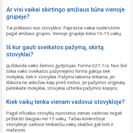
Ar visi vaikai skirtingo amžiaus būna vienoje
grupėje?
Tai priklauso nuo stovyklos. Paprastai vaikai suskirstomi
pagal amžiaus grupes. Vienoje grupėje būna 10-15 vaikų.
Iš kur gauti sveikatos pažymą, skirtą
stovyklai?
Ją išduoda vaiko šeimos gydytojas. Forma 027-1/a. Nuo šiol
tokia vaiko sveikatos pažymėjimo forma galioja tiek
mokyklai, tiek ir stovyklai. Pažyma laikoma tinkama, jei
išduota ne anksčiau kaip prieš metus. Jei pažymos originalą
pateikiate mokyklai, stovyklai užtenka pažymos kopijos.
Kiek vaikų tenka vienam vadovui stovykloje?
Pagal oficialius stovyklų nuostatus vienas vadovas negali
prižiūrėti daugiau nei 15 vaikų. Tačiau konkrečioje
stovykloje vadovui tenkančių vaikų skaičius gali būti ir
mažesnis.