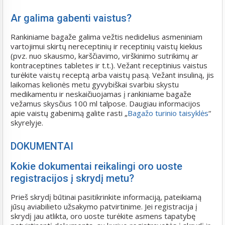
Ar galima gabenti vaistus?
Rankiniame bagaže galima vežtis nedidelius asmeniniam
vartojimui skirtų nereceptinių ir receptinių vaistų kiekius
(pvz. nuo skausmo, karščiavimo, virškinimo sutrikimų ar
kontraceptines tabletes ir t.t.). Vežant receptinius vaistus
turėkite vaistų receptą arba vaistų pasą. Vežant insuliną, jis
laikomas kelionės metu gyvybiškai svarbiu skystu
medikamentu ir neskaičiuojamas į rankiniame bagaže
vežamus skysčius 100 ml talpose. Daugiau informacijos
apie vaistų gabenimą galite rasti „
Bagažo turinio taisyklės
“
skyrelyje.
DOKUMENTAI
Kokie dokumentai reikalingi oro uoste
registracijos į skrydį metu?
Prieš skrydį būtinai pasitikrinkite informaciją, pateikiamą
jūsų aviabilieto užsakymo patvirtinime. Jei registracija į
skrydį jau atlikta, oro uoste turėkite asmens tapatybę