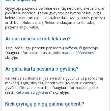
Gydytojo pažymos dėl kūne esančių nedidelių skeveldrų ar
plokštelių nereikia. Tačiau gydytojo pažymos reikia, jeigu
keleivis kūne turi didelę metalinę dalį, pvz.: galūnės protezą
ar dirbtinį klubo sąnarį. Rekomenduojama turėti tokią
pažymą anglų kalba.
Ar gali nėščia skristi lėktuvu?
Taip, tačiau gali prireikti papildomų pažymų iš gydytojo.
Daugiau informacijos rasite „
Informacija nėščiosioms
“
skiltyje.
Ar galiu kartu pasiimti ir gyvūną?
Kai kurios aviakompanijos skraidina gyvūnus už papildomą
mokestį. Pigių skrydžių bendrovės (Ryanair ir Wizzair)
gyvūnų lėktuvu neskraidina. Daugiau informacijos galite
rasti „
Kelionės su gyvūnais
“ skyrelyje.
Kiek grynųjų pinigų galima gabenti?