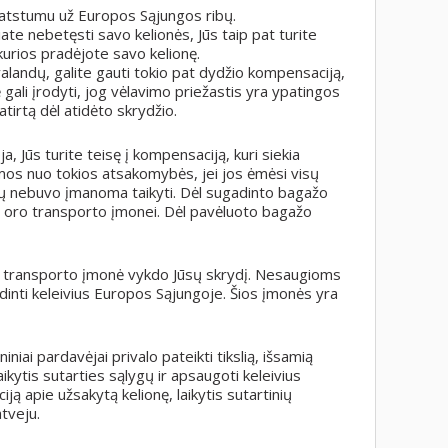
atstumu už Europos Sąjungos ribų.
ate nebetęsti savo kelionės, Jūs taip pat turite
iš kurios pradėjote savo kelionę.
 valandų, galite gauti tokio pat dydžio kompensaciją,
ali įrodyti, jog vėlavimo priežastis yra ypatingos
atirtą dėl atidėto skrydžio.
 Jūs turite teisę į kompensaciją, kuri siekia
os nuo tokios atsakomybės, jei jos ėmėsi visų
ių nebuvo įmanoma taikyti. Dėl sugadinto bagažo
ą oro transporto įmonei. Dėl pavėluoto bagažo
oro transporto įmonė vykdo Jūsų skrydį. Nesaugioms
inti keleivius Europos Sąjungoje. Šios įmonės yra
iai pardavėjai privalo pateikti tikslią, išsamią
ikytis sutarties sąlygų ir apsaugoti keleivius
iją apie užsakytą kelionę, laikytis sutartinių
tveju.