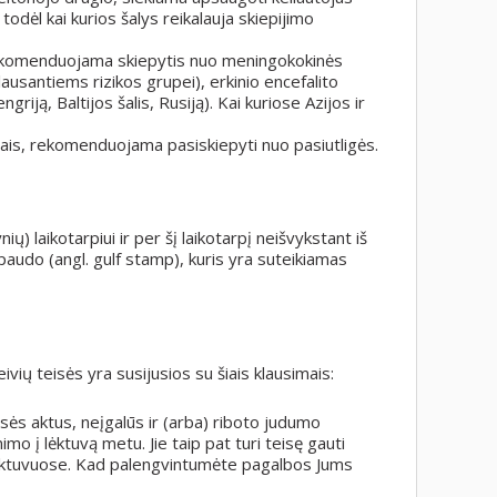
todėl kai kurios šalys reikalauja skiepijimo
, rekomenduojama skiepytis nuo meningokokinės
lausantiems rizikos grupei), erkinio encefalito
riją, Baltijos šalis, Rusiją). Kai kuriose Azijos ir
vūnais, rekomenduojama pasiskiepyti nuo pasiutligės.
ų) laikotarpiui ir per šį laikotarpį neišvykstant iš
spaudo (angl. gulf stamp), kuris yra suteikiamas
ivių teisės yra susijusios su šiais klausimais:
sės aktus, neįgalūs ir (arba) riboto judumo
mo į lėktuvą metu. Jie taip pat turi teisę gauti
 lėktuvuose. Kad palengvintumėte pagalbos Jums