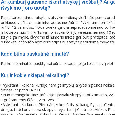
Ar kambarį gausime iškart atvykę į viešbutį? Ar ga
išvykimo į oro uostą?
Pagal tarptautines taisykles atvykimo dieną viešbučio paros pradžia
priklauso viešbučio administracijos nuožiūrai. Išvykstant apmokėti s
iki 10–12 valandos. Tokia tvarka galioja nepriklausomai nuo to, ka
laikotarpis nuo 14 iki 18 val., o išvykimo iš jo vėlesnis nei nuo 10 ik
Jei yra galimybė, išvykimo iš numerio laikas gali būti pratęstas, tači
sumokėti viešbučio administracijos nustatytą papildomą mokestį.
Kada būna paskutinė minutė?
Paskutinė minutės pasiūlymai būna tik tada, jeigu lieka laisvų vietų
Kur ir kokie skiepai reikalingi?
• Vykstant į kelionę, kurioje nėra galimybių laikytis higienos rei
šiltinės, hepatitų A ir B.
• Nuo meningokokinės infekcijos privalu skiepytis piligrimams, vy
– grįžtantiems iš šios vietovės.
• Vykstant į kai kurias Pietų Amerikos šalis, Vakarų, Rytų ar Centri
drugiu, todėl privaloma skiepytis vykstant į Centrinės Afrikos R
vykstant į Venesuelą, Kolumbiją, Keniją, Braziliją. Skiepijant nuo 