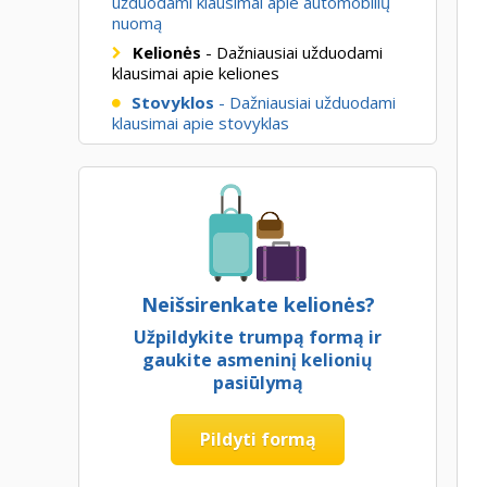
užduodami klausimai apie automobilių
nuomą
Kelionės
- Dažniausiai užduodami
klausimai apie keliones
Stovyklos
- Dažniausiai užduodami
klausimai apie stovyklas
Neišsirenkate kelionės?
Užpildykite trumpą formą ir
gaukite asmeninį kelionių
pasiūlymą
Pildyti formą