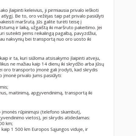
 įlaipinti keleivius, ji pirmiausia privalo ieškoti
 atlygį. Be to, oro vežėjas taip pat privalo pasiūlyti
akeisti maršrutą. Jūs galite turėti teisę į
tumą ir laiką, užgaištą iki maršruto pakeitimo. Jei
i suteikti jiems reikalingą pagalbą, pavyzdžiui,
giau nakvynių bei transportą nuo oro uosto iki
aip ir ta, kuri siūloma atsisakymo įlaipinti atveju,
ikus ne mažiau kaip 14 dienų iki skrydžio arba Jūsų
ei oro transporto įmonė gali įrodyti, kad skrydis
 įmonė privalo Jums pasiūlyti:
omis;
imus, maitinimą, apgyvendinimą, transportą iki
to įmonės rūpinimąsi (telefono skambutį,
gyvendinimo vietos), jei skrydis atidedamas:
500 km;
 kaip 1 500 km Europos Sąjungos viduje, ir