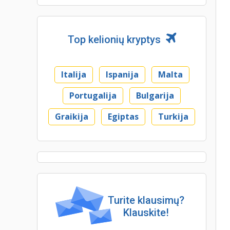
Top kelionių kryptys
Italija
Ispanija
Malta
Portugalija
Bulgarija
Graikija
Egiptas
Turkija
Turite klausimų?
Klauskite!