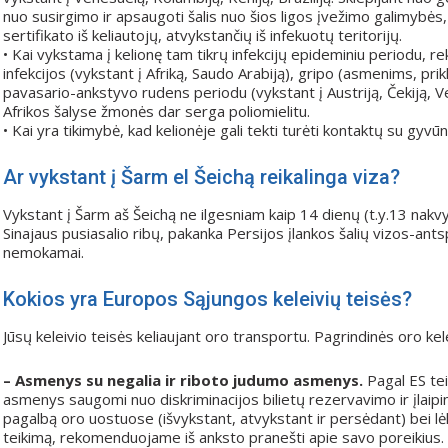
nuo susirgimo ir apsaugoti šalis nuo šios ligos įvežimo galimybės, 
sertifikato iš keliautojų, atvykstančių iš infekuotų teritorijų.
• Kai vykstama į kelionę tam tikrų infekcijų epideminiu periodu
infekcijos (vykstant į Afriką, Saudo Arabiją), gripo (asmenims, prik
pavasario-ankstyvo rudens periodu (vykstant į Austriją, Čekiją, Veng
Afrikos šalyse žmonės dar serga poliomielitu.
• Kai yra tikimybė, kad kelionėje gali tekti turėti kontaktų su gy
Ar vykstant į Šarm el Šeichą reikalinga viza?
Vykstant į Šarm aš Šeichą ne ilgesniam kaip 14 dienų (t.y.13 nakvyni
Sinajaus pusiasalio ribų, pakanka Persijos įlankos šalių vizos-ant
nemokamai.
Kokios yra Europos Sąjungos keleivių teisės?
Jūsų keleivio teisės keliaujant oro transportu. Pagrindinės oro kele
– Asmenys su negalia ir riboto judumo asmenys.
Pagal ES tei
asmenys saugomi nuo diskriminacijos bilietų rezervavimo ir įlaipini
pagalbą oro uostuose (išvykstant, atvykstant ir persėdant) bei
teikimą, rekomenduojame iš anksto pranešti apie savo poreikius.