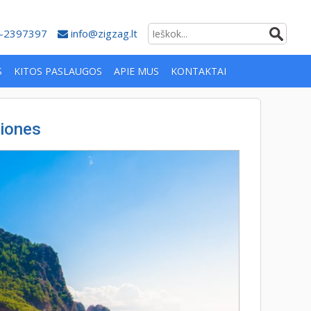
-2397397
info@zigzag.lt
S
KITOS PASLAUGOS
APIE MUS
KONTAKTAI
liones