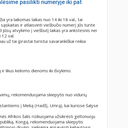
lėsime pasilikti numeryje iki pat
 yra laikomas laikas nuo 14 iki 18 val., tai
ąskaitas ir atlaisvinti viešbučio numerį Jūs turite
d Jūsų atvykimo į viešbutį laikas yra ankstesnis nei
i 12 val.
au už tai įprastai turistui savarankiškai reikia
 ir likus kelioms dienoms iki išvykimo.
kalavimų, rekomenduojama skiepytis nuo vidurių
kstantiems į Meką (Hadžį, Umrą), kai kuriose šalyse
nės Afrikos šalis rizikuojama užsikrėsti geltonuoju
espubliką, Kongą, rekomenduojama skiepytis
geltonojo drugio, siekiama apsaugoti keliautojus