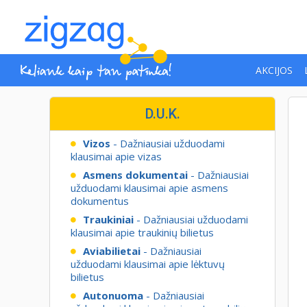
AKCIJOS
D.U.K.
Vizos
- Dažniausiai užduodami
klausimai apie vizas
Asmens dokumentai
- Dažniausiai
užduodami klausimai apie asmens
dokumentus
Traukiniai
- Dažniausiai užduodami
klausimai apie traukinių bilietus
Aviabilietai
- Dažniausiai
užduodami klausimai apie lėktuvų
bilietus
Autonuoma
- Dažniausiai