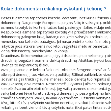
Kokie dokumentai reikalingi vykstant į kelionę ?
Pasas ir asmens tapatybės kortelė. Vykstant į bet kurią užsienio 
dokumentą. Daugumoje Europos sąjungos šalių ir valstybių, prikla
asmens tapatybės kortelę, tačiau kad pasienyje, šalies viduje neki
Respublikos asmens tapatybės kortelę yra pripažįstama lankomoje 
dokumentų galiojimo laiką, kadangi daugelis valstybių reikalauja,
mėnesius nuo kelionės pabaigos. Jei nusprendėte kelionės metu pa
laikykite juos atskirai vieną nuo kito, vagystės metu ar pametus, 
vieną dokumentą, pasidarykite jo kopiją.
Draudimas. Rekomenduojama įsigyti draudimą nuo nelaimingų atsi
draudimą, bagažo ir asmens daiktų draudimą. Atsitikus įvykiui bus
išvengsite neplanuotų išlaidų
Viza. Jei planuojate keliauti šiek tiek toliau nei Šengeno erdvė ar 
atkreipti dėmesį į tos vietos vizų politiką. Būtinai patikrinkite v
išdavimas gali trukti ilgiau nei mėnesį, todėl derėtų tuo rūpintis iš
Vaikų kelionių dokumentai. Nepilnamečių vykimui į užsienį reika
kortelė. Svarbu atkreipti dėmesį, jog vaikų asmens dokumentai ga
vaiką kelionei tėvai turėtų atkreipti dėmesį į jo paso galiojimo la
esančias valstybes. Vaikui, laikinai vykstančiam į užsienio valstyb
tėvų, kito iš tėvų rašytinio sutikimo nereikia, o vaikui į užsienio 
reikalingas bent vieno iš tėvų rašytinis notariškai patvirtintas suti