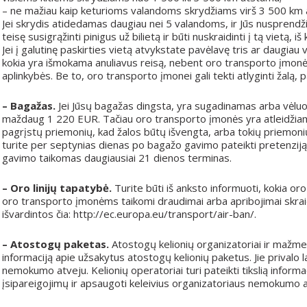
– ne mažiau kaip keturioms valandoms skrydžiams virš 3 500 km 
Jei skrydis atidedamas daugiau nei 5 valandoms, ir Jūs nusprendži
teisę susigrąžinti pinigus už bilietą ir būti nuskraidinti į tą vietą, 
Jei į galutinę paskirties vietą atvykstate pavėlavę tris ar daugiau
kokia yra išmokama anuliavus reisą, nebent oro transporto įmonė g
aplinkybės. Be to, oro transporto įmonei gali tekti atlyginti žalą, p
– Bagažas.
Jei Jūsų bagažas dingsta, yra sugadinamas arba vėluoja,
maždaug 1 220 EUR. Tačiau oro transporto įmonės yra atleidžiam
pagrįstų priemonių, kad žalos būtų išvengta, arba tokių priemon
turite per septynias dienas po bagažo gavimo pateikti pretenzij
gavimo taikomas daugiausiai 21 dienos terminas.
– Oro linijų tapatybė.
Turite būti iš anksto informuoti, kokia 
oro transporto įmonėms taikomi draudimai arba apribojimai skraid
išvardintos čia: http://ec.europa.eu/transport/air-ban/.
– Atostogų paketas.
Atostogų kelionių organizatoriai ir mažmenin
informaciją apie užsakytus atostogų kelionių paketus. Jie privalo la
nemokumo atveju. Kelionių operatoriai turi pateikti tikslią informac
įsipareigojimų ir apsaugoti keleivius organizatoriaus nemokumo a