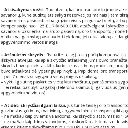
– Atsisakymas vežti.
Tuo atveju, kai oro transporto įmonė atsisako
savanorių, kurie sutiktų atsisakyti rezervacijos mainais į tam tikrą
savanoriams pasirinkti arba grąžinti visus pinigus už bilietą, arba p
kompensaciją nuo 125 EUR iki 600 EUR, atsižvelgiant į skrydžio ats
savanoriai pasirenka maršruto pakeitimą, oro transporto įmonė tur
maitinimą, galimybę pasinaudoti telefonu, jei reikia, vieną ar dau
apgyvendinimo vietos ir atgal.
– Atšauktas skrydis.
Jūs turite teisę į tokią pačią kompensaciją, k
išskyrus atvejus, kai apie skrydžio atšaukimą jums buvo pranešta l
skrydis buvo pakeistas kitu, kurio laikas artimas pradiniam, arba j
buvo atšauktas dėl ypatingų aplinkybių. Papildomai oro transporto
– per 7 dienas susigrąžinti visus pinigus už bilietą;
– vykti į galutinę paskirties vietą kitu maršrutu, panašiomis sąlyg
– jei reikia, pasiūlyti pagalbą (telefono skambutį, gaiviuosius gėr
apgyvendinimo vietos).
– Atidėti skrydžiai ilgam laikui.
Jūs turite teisę į oro transpor
gaiviuosius gėrimus, maitinimą, apgyvendinimą, transportą iki ap
– ne mažiau kaip dviems valandoms, kai skrydžio atstumas iki 1 
– ne mažiau kaip trims valandoms, kai skrydžio atstumas didesnis
visiems kitiems skrydžiams nuo 1 500 iki 3 500 km atstumu;