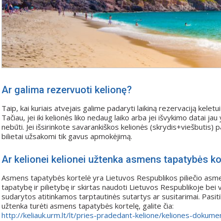
Ar galima rezervuoti kelionę?
Taip, kai kuriais atvejais galime padaryti laikiną rezervaciją keletu
Tačiau, jei iki kelionės liko nedaug laiko arba jei išvykimo datai ja
nebūti. Jei išsirinkote savarankiškos kelionės (skrydis+viešbutis) 
bilietai užsakomi tik gavus apmokėjimą.
Ar kelionei kelionei užtenka asmens tapatybės ko
Asmens tapatybės kortelė yra Lietuvos Respublikos piliečio asm
tapatybę ir pilietybę ir skirtas naudoti Lietuvos Respublikoje bei 
sudarytos atitinkamos tarptautinės sutartys ar susitarimai. Pasitikr
užtenka turėti asmens tapatybės kortelę, galite čia:
http://keliauk.urm.lt/lt/pries-pradedant-kelione/keliones-dokume