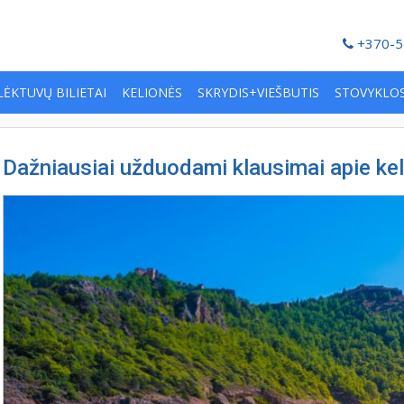
+370-5
LĖKTUVŲ BILIETAI
KELIONĖS
SKRYDIS+VIEŠBUTIS
STOVYKLO
Dažniausiai užduodami klausimai apie ke