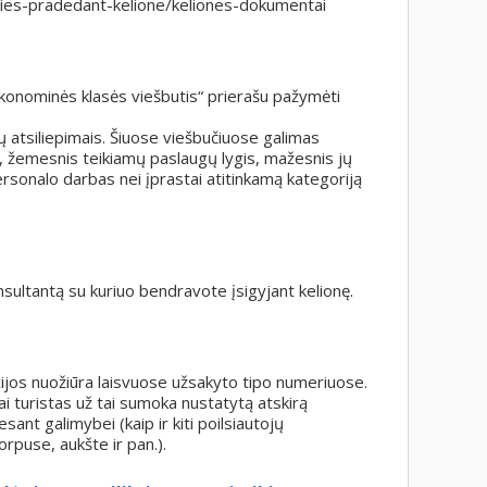
t/pries-pradedant-kelione/keliones-dokumentai
Ekonominės klasės viešbutis“ prierašu pažymėti
ų atsiliepimais. Šiuose viešbučiuose galimas
s, žemesnis teikiamų paslaugų lygis, mažesnis jų
ersonalo darbas nei įprastai atitinkamą kategoriją
onsultantą su kuriuo bendravote įsigyjant kelionę.
ijos nuožiūra laisvuose užsakyto tipo numeriuose.
ai turistas už tai sumoka nustatytą atskirą
ant galimybei (kaip ir kiti poilsiautojų
rpuse, aukšte ir pan.).