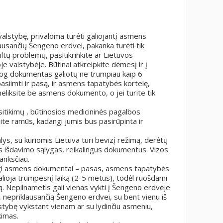
valstybę, privaloma turėti galiojantį asmens
usančių Šengeno erdvei, pakanka turėti tik
ltų problemų, pasitikrinkite ar Lietuvos
valstybėje. Būtinai atkreipkite dėmesį ir į
 jog dokumentas galiotų ne trumpiau kaip 6
siimti ir pasą, ir asmens tapatybės kortelę,
neliksite be asmens dokumento, o jei turite tik
tikimų , būtinosios medicininės pagalbos
ite ramūs, kadangi jumis bus pasirūpinta ir
šalys, su kuriomis Lietuva turi bevizį režimą, derėtų
izos išdavimo sąlygas, reikalingus dokumentus. Vizos
 anksčiau.
lingi asmens dokumentai – pasas, asmens tapatybės
lioja trumpesnį laiką (2-5 metus), todėl ruošdami
iką. Nepilnametis gali vienas vykti į Šengeno erdvėje
ę, nepriklausančią Šengeno erdvei, su bent vienu iš
valstybę vykstant vienam ar su lydinčiu asmeniu,
kimas.