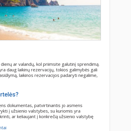
i dienų ar valandų, kol priimsite galutinį sprendimą.
u yra daug laikinų rezervacijų, tokios galimybės gali
pasiūlymą, laikinos rezervacijos padaryti negalime,
rtelės?
ens dokumentas, patvirtinantis jo asmens
vykti į užsienio valstybes, su kuriomis yra
inti, ar keliaujant į konkrečią užsienio valstybę
ntai