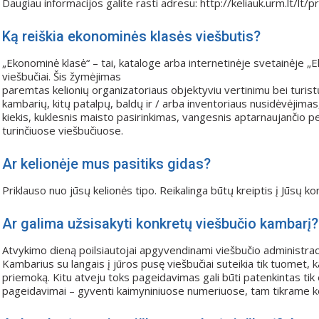
Daugiau informacijos galite rasti adresu: http://keliauk.urm.lt/l
Ką reiškia ekonominės klasės viešbutis?
„Ekonominė klasė“ – tai, kataloge arba internetinėje svetainėje „
viešbučiai. Šis žymėjimas
paremtas kelionių organizatoriaus objektyviu vertinimu bei turist
kambarių, kitų patalpų, baldų ir / arba inventoriaus nusidėvėjima
kiekis, kuklesnis maisto pasirinkimas, vangesnis aptarnaujančio p
turinčiuose viešbučiuose.
Ar kelionėje mus pasitiks gidas?
Priklauso nuo jūsų kelionės tipo. Reikalinga būtų kreiptis į Jūsų k
Ar galima užsisakyti konkretų viešbučio kambarį?
Atvykimo dieną poilsiautojai apgyvendinami viešbučio administrac
Kambarius su langais į jūros pusę viešbučiai suteikia tik tuomet, k
priemoką. Kitu atveju toks pageidavimas gali būti patenkintas tik es
pageidavimai – gyventi kaimyniniuose numeriuose, tam tikrame ko