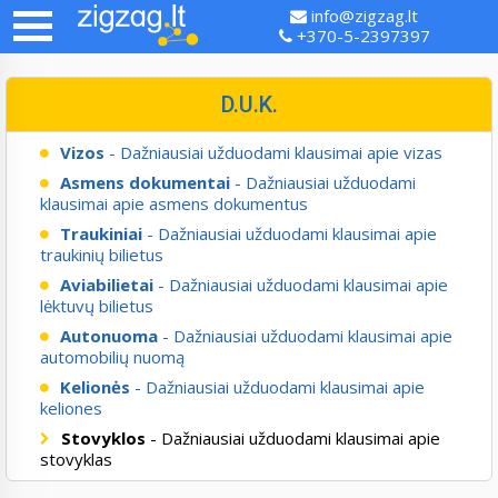
info@zigzag.lt
+370-5-2397397
D.U.K.
Vizos
- Dažniausiai užduodami klausimai apie vizas
Asmens dokumentai
- Dažniausiai užduodami
klausimai apie asmens dokumentus
Traukiniai
- Dažniausiai užduodami klausimai apie
traukinių bilietus
Aviabilietai
- Dažniausiai užduodami klausimai apie
lėktuvų bilietus
Autonuoma
- Dažniausiai užduodami klausimai apie
automobilių nuomą
Kelionės
- Dažniausiai užduodami klausimai apie
keliones
Stovyklos
- Dažniausiai užduodami klausimai apie
stovyklas