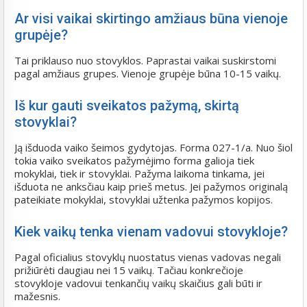
Ar visi vaikai skirtingo amžiaus būna vienoje
grupėje?
Tai priklauso nuo stovyklos. Paprastai vaikai suskirstomi
pagal amžiaus grupes. Vienoje grupėje būna 10-15 vaikų.
Iš kur gauti sveikatos pažymą, skirtą
stovyklai?
Ją išduoda vaiko šeimos gydytojas. Forma 027-1/a. Nuo šiol
tokia vaiko sveikatos pažymėjimo forma galioja tiek
mokyklai, tiek ir stovyklai. Pažyma laikoma tinkama, jei
išduota ne anksčiau kaip prieš metus. Jei pažymos originalą
pateikiate mokyklai, stovyklai užtenka pažymos kopijos.
Kiek vaikų tenka vienam vadovui stovykloje?
Pagal oficialius stovyklų nuostatus vienas vadovas negali
prižiūrėti daugiau nei 15 vaikų. Tačiau konkrečioje
stovykloje vadovui tenkančių vaikų skaičius gali būti ir
mažesnis.