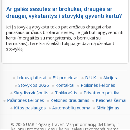
Ar galės sesutės ar broliukai, draugės ar
draugai, vykstantys į stovyklą gyventi kartu?
Jei į stovyklą atvyksta tokio pat amžiaus draugai arba
panašaus amžiaus broliai ar sesės, jie gali būti apgyvendinti
kartu (mergaitės su mergaitėmis, o berniukai su
berniukais), tereikia išreikšti tokį pageidavimą užsakant
stovyklą.
Lėktuvų bilietai
EU projektas
D.U.K.
Akcijos
Stovyklos 2026
Kontaktai
Poilsinės kelionės
Skrydis+viešbutis
Tinklaraštis
Privatumo politika
Pažintinės kelionės
Kelionės draudimas
Kelionės šeimai
Kitos paslaugos
Automobilių nuoma
Slidinėjimas
© 2026 UAB "Zigzag Travel". Visą informaciją dėl bilietų ir
kelionių programų, datų, kainų, sąlygų rekomenduojame