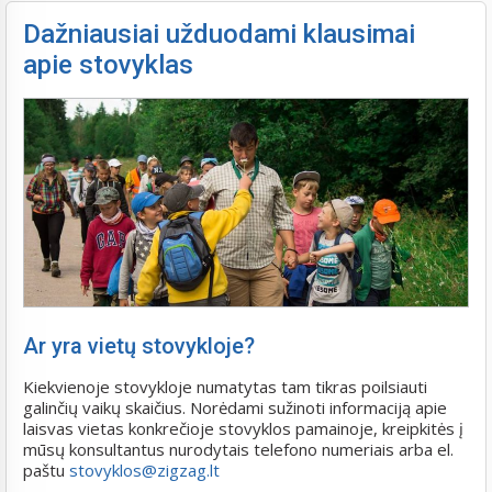
Dažniausiai užduodami klausimai
apie stovyklas
Ar yra vietų stovykloje?
Kiekvienoje stovykloje numatytas tam tikras poilsiauti
galinčių vaikų skaičius. Norėdami sužinoti informaciją apie
laisvas vietas konkrečioje stovyklos pamainoje, kreipkitės į
mūsų konsultantus nurodytais telefono numeriais arba el.
paštu
stovyklos@zigzag.lt