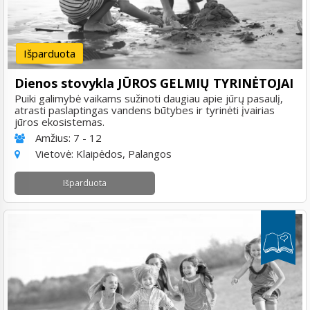
Išparduota
Dienos stovykla JŪROS GELMIŲ TYRINĖTOJAI
Puiki galimybė vaikams sužinoti daugiau apie jūrų pasaulį,
atrasti paslaptingas vandens būtybes ir tyrinėti įvairias
jūros ekosistemas.
Amžius:
7 - 12
Vietovė:
Klaipėdos, Palangos
Išparduota