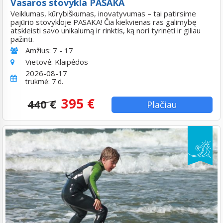
Vasaros stovykla PASAKA
Veiklumas, kūrybiškumas, inovatyvumas – tai patirsime
pajūrio stovykloje PASAKA! Čia kiekvienas ras galimybę
atskleisti savo unikalumą ir rinktis, ką nori tyrinėti ir giliau
pažinti.
Amžius:
7 - 17
Vietovė:
Klaipėdos
2026-08-17
trukmė: 7 d.
395 €
440 €
Plačiau