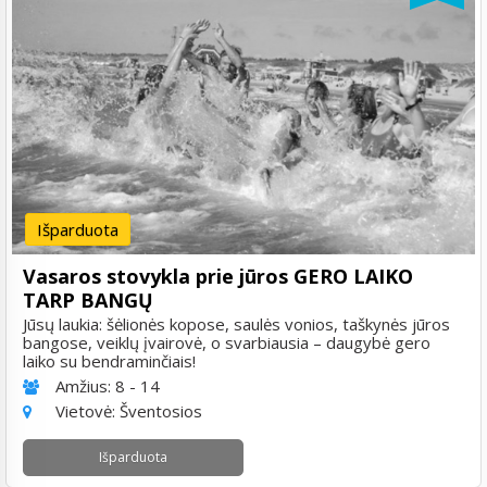
Išparduota
Vasaros stovykla prie jūros GERO LAIKO
TARP BANGŲ
Jūsų laukia: šėlionės kopose, saulės vonios, taškynės jūros
bangose, veiklų įvairovė, o svarbiausia – daugybė gero
laiko su bendraminčiais!
Amžius:
8 - 14
Vietovė:
Šventosios
Išparduota