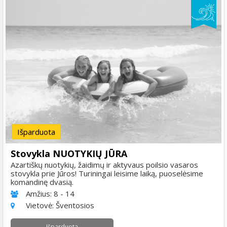
Išparduota
Stovykla NUOTYKIŲ JŪRA
Azartiškų nuotykių, žaidimų ir aktyvaus poilsio vasaros
stovykla prie Jūros! Turiningai leisime laiką, puoselėsime
komandinę dvasią.
Amžius:
8 - 14
Vietovė:
Šventosios
Išparduota