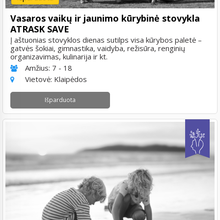
Vasaros vaikų ir jaunimo kūrybinė stovykla
ATRASK SAVE
Į aštuonias stovyklos dienas sutilps visa kūrybos paletė –
gatvės šokiai, gimnastika, vaidyba, režisūra, renginių
organizavimas, kulinarija ir kt.
Amžius:
7 - 18
Vietovė:
Klaipėdos
Išparduota