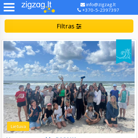
info@zigzag.lt
+370-5-2397397
Filtras
Lietuva