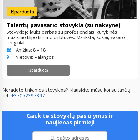
Išparduota
Talentų pavasario stovykla (su nakvyne)
Stovykloje lauks darbas su profesionalais, kūrybinės
muzikinio klipo kūrimo dirbtuvės. Mankšta, šokiai, vakaro
renginiai.
Amžius:
8 - 18
Vietovė:
Palangos
Išparduota
Neradote tinkamos stovyklos? Klausikite mūsų konsultančių
tel.:
+37052397397
.
Gaukite stovyklų pasiūlymus ir
naujienas pirmieji