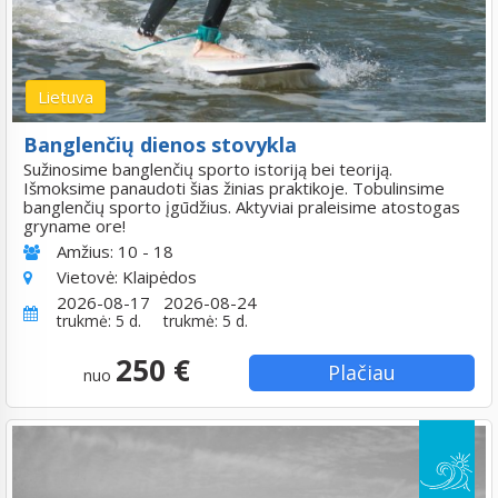
Lietuva
Banglenčių dienos stovykla
Sužinosime banglenčių sporto istoriją bei teoriją.
Išmoksime panaudoti šias žinias praktikoje. Tobulinsime
banglenčių sporto įgūdžius. Aktyviai praleisime atostogas
gryname ore!
Amžius:
10 - 18
Vietovė:
Klaipėdos
2026-08-17
2026-08-24
trukmė: 5 d.
trukmė: 5 d.
250 €
Plačiau
nuo