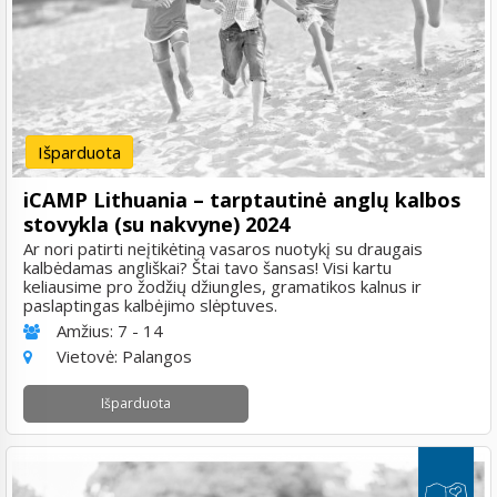
Išparduota
iCAMP Lithuania – tarptautinė anglų kalbos
stovykla (su nakvyne) 2024
Ar nori patirti neįtikėtiną vasaros nuotykį su draugais
kalbėdamas angliškai? Štai tavo šansas! Visi kartu
keliausime pro žodžių džiungles, gramatikos kalnus ir
paslaptingas kalbėjimo slėptuves.
Amžius:
7 - 14
Vietovė:
Palangos
Išparduota