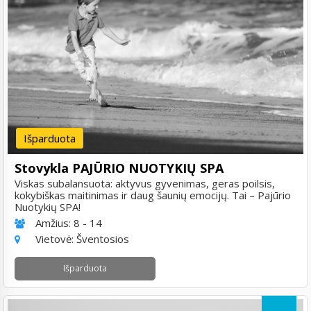
Išparduota
Stovykla PAJŪRIO NUOTYKIŲ SPA
Viskas subalansuota: aktyvus gyvenimas, geras poilsis,
kokybiškas maitinimas ir daug šaunių emocijų. Tai – Pajūrio
Nuotykių SPA!
Amžius:
8 - 14
Vietovė:
Šventosios
Išparduota