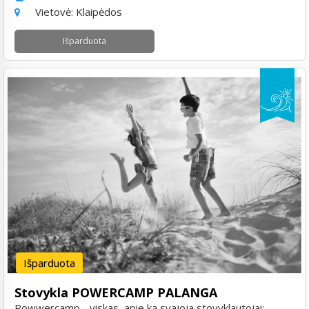
Vietovė:
Klaipėdos
Išparduota
Išparduota
Stovykla POWERCAMP PALANGA
Powwercamp - viskas, apie ką svajoja stovyklautojai: