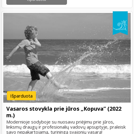
Išparduota
Vasaros stovykla prie jūros „Kopuva” (2022
m.)
Modernioje sodyboje su nuosavu priėjimu prie jūros,
linksmų draugų ir profesionalių vadovų apsuptyje, praleisk
savo nepakartojamą, turiningą svajonių vasarą!