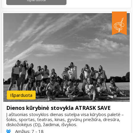
Išparduota
Dienos kūrybinė stovykla ATRASK SAVE
Į aštuonias stovyklos dienas sutelpa visa kūrybos paletė –
šokis, sportas, teatras, kinas, gyvūnų priežiūra, dresūra,
diskožokėjus (DJ), žaidimai, išvykos.
Amžius:
7 - 18