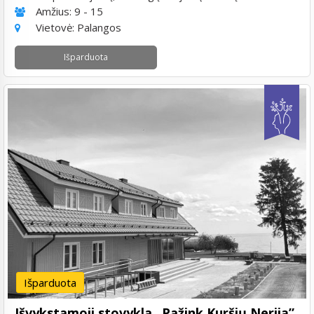
Amžius:
9 - 15
Vietovė:
Palangos
Išparduota
Išparduota
Išvykstamoji stovykla „Pažink Kuršių Neriją”