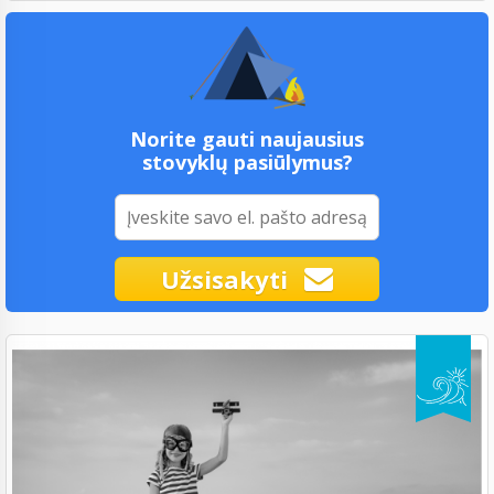
Norite gauti naujausius
stovyklų pasiūlymus?
Užsisakyti