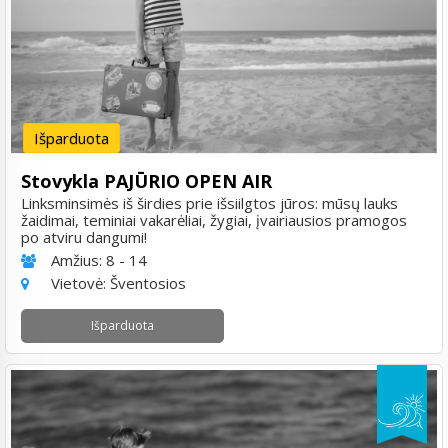
Išparduota
Stovykla PAJŪRIO OPEN AIR
Linksminsimės iš širdies prie išsiilgtos jūros: mūsų lauks
žaidimai, teminiai vakarėliai, žygiai, įvairiausios pramogos
po atviru dangumi!
Amžius:
8 - 14
Vietovė:
Šventosios
Išparduota