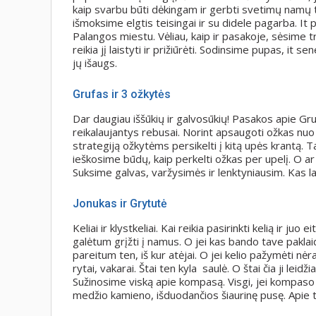
kaip svarbu būti dėkingam ir gerbti svetimų namų 
išmoksime elgtis teisingai ir su didele pagarba. 
Palangos miestu. Vėliau, kaip ir pasakoje, sėsime tr
reikia jį laistyti ir prižiūrėti. Sodinsime pupas, it
jų išaugs.
Grufas ir 3 ožkytės
Dar daugiau iššūkių ir galvosūkių! Pasakos apie Gr
reikalaujantys rebusai. Norint apsaugoti ožkas nuo 
strategiją ožkytėms persikelti į kitą upės krantą.
ieškosime būdų, kaip perkelti ožkas per upelį. O ar
Suksime galvas, varžysimės ir lenktyniausim. Kas la
Jonukas ir Grytutė
Keliai ir klystkeliai. Kai reikia pasirinkti kelią ir juo
galėtum grįžti į namus. O jei kas bando tave paklaidi
pareitum ten, iš kur atėjai. O jei kelio pažymėti nė
rytai, vakarai. Štai ten kyla saulė. O štai čia ji lei
Sužinosime viską apie kompasą. Visgi, jei kompaso 
medžio kamieno, išduodančios šiaurinę pusę. Apie 