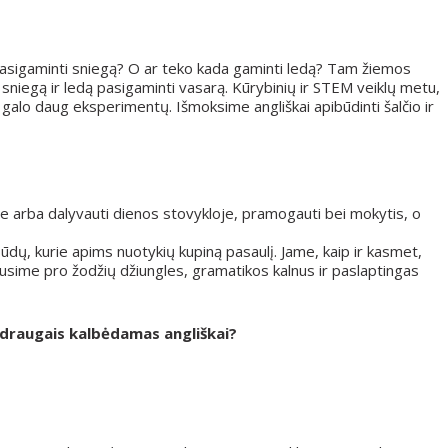
 pasigaminti sniegą? O ar teko kada gaminti ledą? Tam žiemos
sniegą ir ledą pasigaminti vasarą. Kūrybinių ir STEM veiklų metu,
galo daug eksperimentų. Išmoksime angliškai apibūdinti šalčio ir
ne arba dalyvauti dienos stovykloje, pramogauti bei mokytis, o
dų, kurie apims nuotykių kupiną pasaulį. Jame, kaip ir kasmet,
ausime pro žodžių džiungles, gramatikos kalnus ir paslaptingas
u draugais kalbėdamas angliškai?