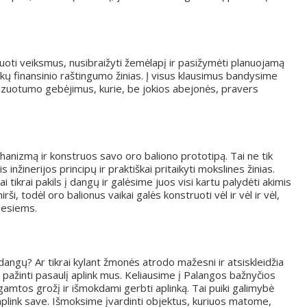
uoti veiksmus, nusibraižyti žemėlapį ir pasižymėti planuojamą
ų finansinio raštingumo žinias. Į visus klausimus bandysime
nizuotumo gebėjimus, kurie, be jokios abejonės, pravers
hanizmą ir konstruos savo oro baliono prototipą. Tai ne tik
inžinerijos principų ir praktiškai pritaikyti mokslines žinias.
 tikrai pakils į dangų ir galėsime juos visi kartu palydėti akimis
i, todėl oro balionus vaikai galės konstruoti vėl ir vėl ir vėl,
miesiems.
 į dangų? Ar tikrai kylant žmonės atrodo mažesni ir atsiskleidžia
 pažinti pasaulį aplink mus. Keliausime į Palangos bažnyčios
gamtos grožį ir išmokdami gerbti aplinką. Tai puiki galimybė
lį aplink save. Išmoksime įvardinti objektus, kuriuos matome,