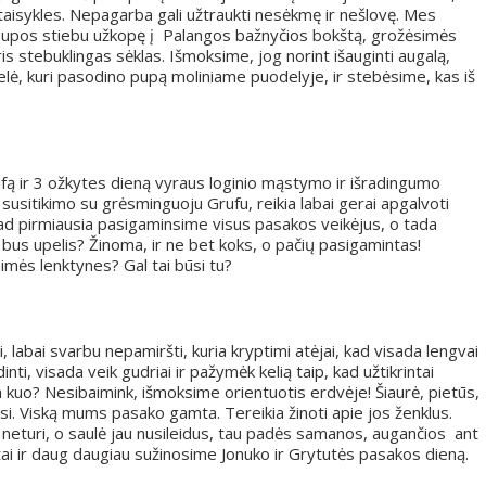
taisykles. Nepagarba gali užtraukti nesėkmę ir nešlovę. Mes
It pupos stiebu užkopę į Palangos bažnyčios bokštą, grožėsimės
is stebuklingas sėklas. Išmoksime, jog norint išauginti augalą,
 senelė, kuri pasodino pupą moliniame puodelyje, ir stebėsime, kas iš
ufą ir 3 ožkytes dieną vyraus loginio mąstymo ir išradingumo
susitikimo su grėsminguoju Grufu, reikia labai gerai apgalvoti
 Tad pirmiausia pasigaminsime visus pasakos veikėjus, o tada
 bus upelis? Žinoma, ir ne bet koks, o pačių pasigamintas!
imės lenktynes? Gal tai būsi tu?
 eiti, labai svarbu nepamiršti, kuria kryptimi atėjai, kad visada lengvai
nti, visada veik gudriai ir pažymėk kelią taip, kad užtikrintai
ra kuo? Nesibaimink, išmoksime orientuotis erdvėje! Šiaurė, pietūs,
džiasi. Viską mums pasako gamta. Tereikia žinoti apie jos ženklus.
neturi, o saulė jau nusileidus, tau padės samanos, augančios ant
tai ir daug daugiau sužinosime Jonuko ir Grytutės pasakos dieną.