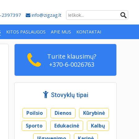
-2397397
info@zigzag.lt
S
KITOS PASLAUGOS
APIE MUS
KONTAKTAI
Turite klausimų?
+370-6-0026763
Stovyklų tipai
Poilsio
Dienos
Kūrybinė
Sporto
Edukacinė
Kalbų
Išgyvenimo
Karinė