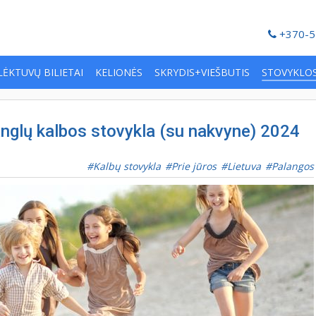
+370-5
LĖKTUVŲ BILIETAI
KELIONĖS
SKRYDIS+VIEŠBUTIS
STOVYKLO
anglų kalbos stovykla (su nakvyne) 2024
Kalbų stovykla
Prie jūros
Lietuva
Palangos