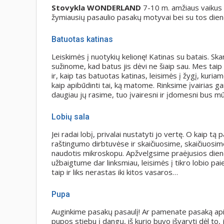
Stovykla WONDERLAND
7-10 m. amžiaus vaikus nu
žymiausių pasaulio pasakų motyvai bei su tos dien
Batuotas katinas
Leiskimės į nuotykių kelionę! Katinas su batais. Sk
sužinome, kad batus jis dėvi ne šiaip sau. Mes tai
ir, kaip tas batuotas katinas, leisimės į žygį, ku
kaip apibūdinti tai, ką matome. Rinksime įvairias 
daugiau jų rasime, tuo įvairesni ir įdomesni bus m
Lobių sala
Jei radai lobį, privalai nustatyti jo vertę. O kaip 
raštingumo dirbtuvėse ir skaičiuosime, skaičiuosim
naudotis mikroskopu. Apžvelgsime praėjusios dienos
užbaigtume dar linksmiau, leisimės į tikro lobio pai
taip ir liks nerastas iki kitos vasaros…
Pupa
Auginkime pasakų pasaulį! Ar pamenate pasaką apie
pupos stiebu į dangų, iš kurio buvo išvaryti dėl to,