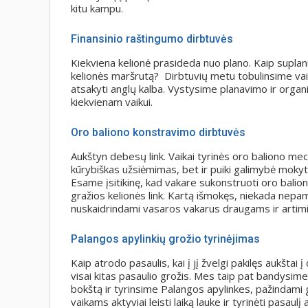
kitu kampu.
Finansinio raštingumo dirbtuvės
Kiekviena kelionė prasideda nuo plano. Kaip suplan
kelionės maršrutą? Dirbtuvių metu tobulinsime vaik
atsakyti anglų kalba. Vystysime planavimo ir orga
kiekvienam vaikui.
Oro baliono konstravimo dirbtuvės
Aukštyn debesų link. Vaikai tyrinės oro baliono mec
kūrybiškas užsiėmimas, bet ir puiki galimybė mokytis 
Esame įsitikinę, kad vakare sukonstruoti oro balionai
gražios kelionės link. Kartą išmokęs, niekada nepamirš
nuskaidrindami vasaros vakarus draugams ir arti
Palangos apylinkių grožio tyrinėjimas
Kaip atrodo pasaulis, kai į jį žvelgi pakilęs aukštai
visai kitas pasaulio grožis. Mes taip pat bandysime
bokštą ir tyrinsime Palangos apylinkes, pažindami 
vaikams aktyviai leisti laiką lauke ir tyrinėti pasau