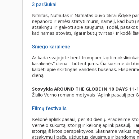
3 paršiukai
Nifnifas, Nufnufas ir Nafnafas buvo tikrai išdykę parš
nepanoro ir ėmėsi statyti mūrinį namelį, kad būtų s
atsakingu ir galvoti apie saugumą. Todėl, pasakos 
kad namas stovėtų ilgai ir būtų tvirtas? Ir kodėl ši
Sniego karalienė
Ar kada svajojote bent trumpam tapti mokslininkais 
karalienės” diena – būtent jums. Čia kursime dirbt
kalbėti apie skirtingas vandens būsenas. Eksperimen
dieną.
Stovykla AROUND THE GLOBE IN 10 DAYS
11-14
Žiulio Verno romano motyvais “Aplink pasaulį per 
Filmų festivalis
Kelionė aplink pasaulį per 80 dienų. Pradėsime sto
Verne’o sukurtą istoriją ir kelionę aplink pasaulį. 
istoriją iš kitos perspektyvos. Skatiname vaikus mąs
atsakymų į pačių užduotus klausimus ir bandome nusp