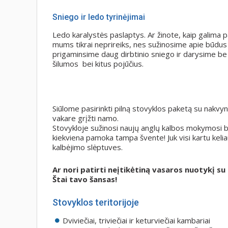
Sniego ir ledo tyrinėjimai
Ledo karalystės paslaptys. Ar žinote, kaip galima
mums tikrai neprireiks, nes sužinosime apie būdus 
prigaminsime daug dirbtinio sniego ir darysime be 
šilumos bei kitus pojūčius.
Siūlome pasirinkti pilną stovyklos paketą su nakvy
vakare grįžti namo.
Stovykloje sužinosi naujų anglų kalbos mokymosi bū
kiekviena pamoka tampa švente! Juk visi kartu keli
kalbėjimo slėptuves.
Ar nori patirti neįtikėtiną vasaros nuotykį s
Štai tavo šansas!
Stovyklos teritorijoje
Dviviečiai, triviečiai ir keturviečiai kambariai