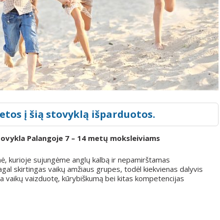
etos į šią stovyklą išparduotos.
tovykla Palangoje 7 – 14 metų moksleiviams
onė, kurioje sujungėme anglų kalbą ir nepamirštamas
al skirtingas vaikų amžiaus grupes, todėl kiekvienas dalyvis
na vaikų vaizduotę, kūrybiškumą bei kitas kompetencijas