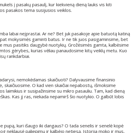
kels į pasakų pasaulį, kur kiekvieną dieną lauks vis kiti
os pasakos tema susijusios veiklos.
amba labai neįprastai. Ar ne? Bet juk pasakoje apie batuotą katiną
p pat mokysimės gaminti batus. Ir ne tik juos pasigaminsime, bet
riame mus pasitiks daugybė nuotykių. Grožėsimės gamta, kalbėsime
gamtos gėrybes, kurias vėliau panaudosime kitų veiklų metu. Kuo
ūsų rankdarbiai.
tą padarysi, nemokėdamas skaičiuoti? Dalyvausime finansinio
e, skaičiuosime. O kad vien skaičiai nepabostų, išmoksime
 laimikius ir susipažinsime su mikro pasauliu. Tam, kad dieną
eškas. Kas jį ras, niekada nepamirš šio nuotykio. O galbūt lobis
 pupą, kuri išaugo iki dangaus? O tada senelis ir senelė kopė
 jog neklausė paliepimų ir kalbėjo netiesą. Istorija moko ir mus,