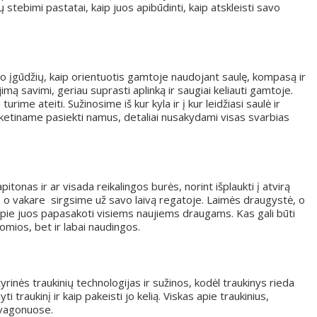
 stebimi pastatai, kaip juos apibūdinti, kaip atskleisti savo
 įgūdžių, kaip orientuotis gamtoje naudojant saulę, kompasą ir
jimą savimi, geriau suprasti aplinką ir saugiai keliauti gamtoje.
urime ateiti. Sužinosime iš kur kyla ir į kur leidžiasi saulė ir
 ketiname pasiekti namus, detaliai nusakydami visas svarbias
itonas ir ar visada reikalingos burės, norint išplaukti į atvirą
, o vakare sirgsime už savo laivą regatoje. Laimės draugystė, o
pie juos papasakoti visiems naujiems draugams. Kas gali būti
domios, bet ir labai naudingos.
tyrinės traukinių technologijas ir sužinos, kodėl traukinys rieda
i traukinį ir kaip pakeisti jo kelią. Viskas apie traukinius,
 vagonuose.