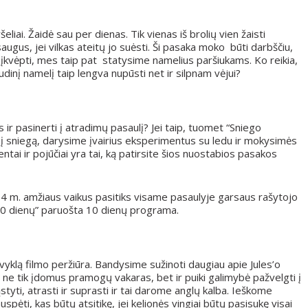
eliai. Žaidė sau per dienas. Tik vienas iš brolių vien žaisti
augus, jei vilkas ateitų jo suėsti. Ši pasaka moko būti darbščiu,
įkvėpti, mes taip pat statysime namelius paršiukams. Ko reikia,
audinį namelį taip lengva nupūsti net ir silpnam vėjui?
ir pasinerti į atradimų pasaulį? Jei taip, tuomet “Sniego
inį sniegą, darysime įvairius eksperimentus su ledu ir mokysimės
tai ir pojūčiai yra tai, ką patirsite šios nuostabios pasakos
 m. amžiaus vaikus pasitiks visame pasaulyje garsaus rašytojo
80 dienų” paruošta 10 dienų programa.
vyklą filmo peržiūra. Bandysime sužinoti daugiau apie Jules’o
Tai ne tik įdomus pramogų vakaras, bet ir puiki galimybė pažvelgti į
tyti, atrasti ir suprasti ir tai darome anglų kalba. Ieškome
ėti, kas būtų atsitikę, jei kelionės vingiai būtų pasisukę visai