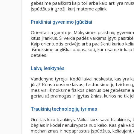
gebėsime paaiškinti kaip toli arba kaip arti yra mūsų
įspūdžius ir grožį, kurį matome aplink.
Praktiniai gyvenimo įgūdžiai
Orientacija gamtoje. Mokysimės praktinių gyvenimo
kitus įrankius. Ši veikla padės vaikams įgyti pasitikė
Kaip orientuotis erdvėje arba paaiškinti kuriuo keliu t
išmoksime angliškai papasakoti, kur esame ir kaip
detales.
Laivų lenktynės
Vandenyno tyrėjai. Kodėl laivai neskęsta, kas yra kap
jūrą? Konstruosime laivus, testuosime jų tvirtumą
mes visi išmoksime fizikos dėsnius bei gebėsime a
geriau už pramogas ir įgytas žinias, kurios ne tik į
Traukinių technologijų tyrimas
Greitas kaip traukinys. Vaikai kurs savo traukinius, 
bėgiais ir kodėl nenukrypsta nuo kelio. Kas gali valdyt
mechanizmus ir nepaprastus įspūdžius, keliaujant