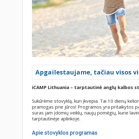
Apgailestaujame, tačiau visos vi
iCAMP Lithuania – tarptautinė anglų kalbos s
Sukūrėme stovyklą, kuri įkvepia. Tai 10 dienų keli
pramogas prie jūros! Programos yra pritaikytos pag
suras jam įdomių veiklų, naujų pomėgių, kurie lavi
tarptautinėje aplinkoje.
Apie stovyklos programas