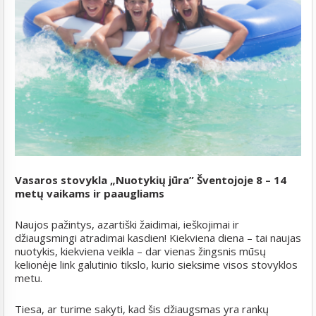
Vasaros stovykla „Nuotykių jūra” Šventojoje 8 – 14
metų vaikams ir paaugliams
Naujos pažintys, azartiški žaidimai, ieškojimai ir
džiaugsmingi atradimai kasdien! Kiekviena diena – tai naujas
nuotykis, kiekviena veikla – dar vienas žingsnis mūsų
kelionėje link galutinio tikslo, kurio sieksime visos stovyklos
metu.
Tiesa, ar turime sakyti, kad šis džiaugsmas yra rankų