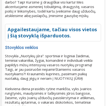
darbo? Taip! Kursime jį draugiškai visi kartu! Mes
akcentuojame asmeninį tobulėjimą, draugystę, vasaros
poilsį ir linksmybes, todėl kartu įveiksime daug užduočių,
atskleisime aibę paslapčių, įminsime gausybę mįslių.
Apgailestaujame, tačiau visos vietos
į šią stovyklą išparduotos.
Stovyklos veiklos
Stovykla „Nuotykių jūra”: sportiniai ir loginiai žaidimai,
teminiai vakarėliai, žygiai, komandinė ir individuali veikla
papildys mūsų intensyvią vasaros nuotykių programą!
Taigi, ar jau pasiruošei nepamirštamiems vasaros
nuotykiams?! Kraunamės kuprines, pasiimam puikią
nuotaiką, daug jėgų ir neriam į NUOTYKIŲ JŪRĄ!
Kiekviena diena prasidės rytine mankšta, vyks įvairios
rungtynės, maudysimės ir taškysimės jūros bangose,
žaisime, vyks įvairių užduočių pasiskirstymai ir atlikimas,
rezultatų aptarimai, o vakarais diskotekos, tematiniai