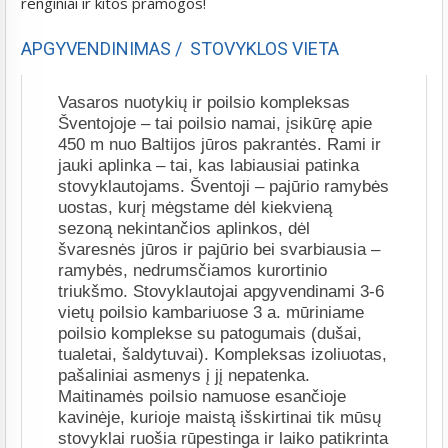
renginiai ir kitos pramogos!
APGYVENDINIMAS / STOVYKLOS VIETA
Vasaros nuotykių ir poilsio kompleksas
Šventojoje – tai poilsio namai, įsikūrę apie
450 m nuo Baltijos jūros pakrantės. Rami ir
jauki aplinka – tai, kas labiausiai patinka
stovyklautojams. Šventoji – pajūrio ramybės
uostas, kurį mėgstame dėl kiekvieną
sezoną nekintančios aplinkos, dėl
švaresnės jūros ir pajūrio bei svarbiausia –
ramybės, nedrumsčiamos kurortinio
triukšmo. Stovyklautojai apgyvendinami 3-6
vietų poilsio kambariuose 3 a. mūriniame
poilsio komplekse su patogumais (dušai,
tualetai, šaldytuvai). Kompleksas izoliuotas,
pašaliniai asmenys į jį nepatenka.
Maitinamės poilsio namuose esančioje
kavinėje, kurioje maistą išskirtinai tik mūsų
stovyklai ruošia rūpestinga ir laiko patikrinta