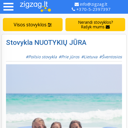
info@zigzag.lt
+370-5-2397397
Nerandi stovyklos?
Visos stovyklos
Rašyk mums
Stovykla NUOTYKIŲ JŪRA
Poilsio stovykla
Prie jūros
Lietuva
Šventosios