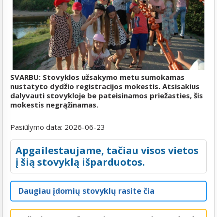
SVARBU: Stovyklos užsakymo metu sumokamas
nustatyto dydžio registracijos mokestis. Atsisakius
dalyvauti stovykloje be pateisinamos priežasties, šis
mokestis negrąžinamas.
Pasiūlymo data:
2026-06-23
Apgailestaujame, tačiau visos vietos
į šią stovyklą išparduotos.
Daugiau įdomių stovyklų rasite čia