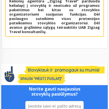
Kelionių agentūra „Zigzag Travel“ parduoda
kelialapį į stovyklą ir neatsako už programos
pakeitimus bei kitas su stovyklos
organizatoriumi susijusias funkcijas. Dėl
paslaugos suteikimo visos pretenzijos
pateikiamos stovyklos organizatoriui. Dėl
avanso grąžinimo sąlygų teiraukitės UAB Zigzag
Travel konsultančių.
Norite gauti naujausius
stovyklų pasiūlymus?