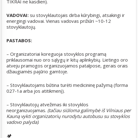
TIKRAI ne kasdien).
VADOVAI:
su stovyklautojais dirba kūrybingi, atsakingi ir
energingi vadovai. Vienas vadovas prižiūri ~10-12
stovyklautojų.
PASTABOS:
– Organizatoriai koreguoja stovyklos programą
priklausomai nuo oro sąlygų ir kitų aplinkybių. Lietingo oro
atveju pramogos organizuojamos patalpose, gerais orais
džiaugiamės pajūrio gamtoje.
– Stovyklautojams būtina turėti medicininę pažymą (forma
027-1a arba jos atitikmenį).
– Stovyklautojų atvežimas iki stovyklos
neorganizuojamas.
(tačiau siūloma galimybė
iš Vilniaus per
Kauną vykti organizatorių nurodytu
autobusu su stovyklos
vadovo palyda)
.
🏕️