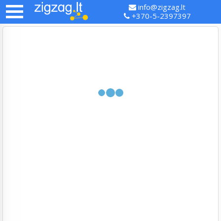
info@zigzag.lt
+370-5-2397397