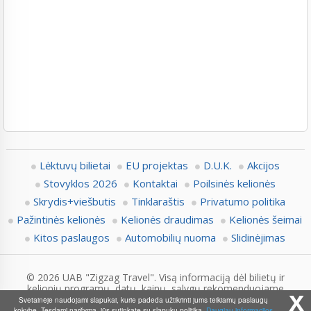
Lėktuvų bilietai
EU projektas
D.U.K.
Akcijos
Stovyklos 2026
Kontaktai
Poilsinės kelionės
Skrydis+viešbutis
Tinklaraštis
Privatumo politika
Pažintinės kelionės
Kelionės draudimas
Kelionės šeimai
Kitos paslaugos
Automobilių nuoma
Slidinėjimas
© 2026 UAB "Zigzag Travel". Visą informaciją dėl bilietų ir
kelionių programų, datų, kainų, sąlygų rekomenduojame
x
pasitikslinti su Zigzag.lt konsultantais.
Svetainėje naudojami slapukai, kurie padeda užtikrinti jums teikiamų paslaugų
kokybę. Tęsdami naršymą, jūs sutinkate su slapukų politika.
Daugiau informacijos