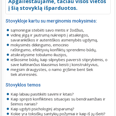
Apgailestaujame, tačiau visos vietos
į šią stovyklą išparduotos.
Stovykloje kartu su merginomis mokysimės:
sąmoningai stebėti savo mintis ir žodžius,
vidinę jėgą ir jautrumą nukreipti į atsakingos,
savarankiškos ir autentiškos asmenybės ugdymą,
mokysimės dėkingumo, emocinio
raštingumo, efektyvių konfliktų sprendimo būdų,
atsikratysime tobulumo iliuzijos,
ieškosime būdų, kaip silpnybes paversti stiprybėmis, o
save kaltinančius klausimus keisti į konstruktyvius,
megsim draugystes, o namo grįšime bent šiek
tiek atviresnės.
Stovyklos temos
Kaip labiau pasitikėti savimi ir kitais?
Kaip spręsti konfliktines situacijas su bendraamžiais ir
šeimos nariais?
Kaip ugdyti psichologinį atsparumą?
Kokie yra toksiškų santykių požymiai ir kaip iš jų išeiti?