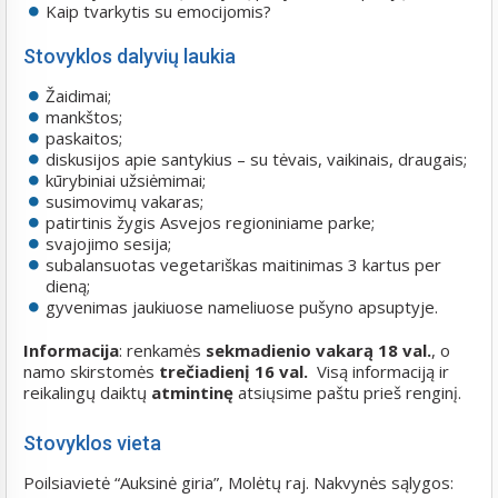
Kaip tvarkytis su emocijomis?
Stovyklos dalyvių laukia
Žaidimai;
mankštos;
paskaitos;
diskusijos apie santykius – su tėvais, vaikinais, draugais;
kūrybiniai užsiėmimai;
susimovimų vakaras;
patirtinis žygis Asvejos regioniniame parke;
svajojimo sesija;
subalansuotas vegetariškas maitinimas
3 kartus per
dieną;
gyvenimas jaukiuose nameliuose pušyno apsuptyje.
Informacija
: renkamės
sekmadienio vakarą 18 val.
, o
namo skirstomės
trečiadienį 16 val.
Visą informaciją ir
reikalingų daiktų
atmintinę
atsiųsime paštu prieš renginį.
Stovyklos vieta
Poilsiavietė “Auksinė giria”, Molėtų raj. Nakvynės sąlygos: