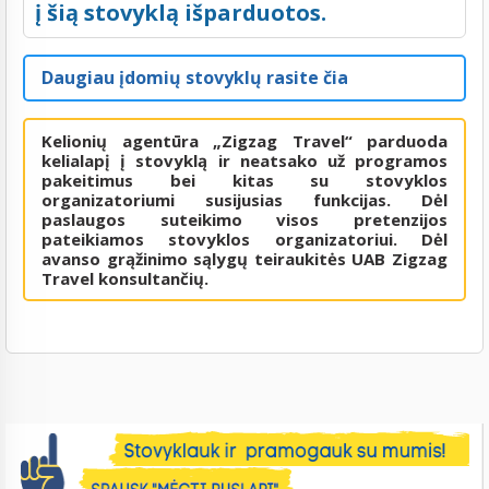
į šią stovyklą išparduotos.
Daugiau įdomių stovyklų rasite čia
Kelionių agentūra „Zigzag Travel“ parduoda
kelialapį į stovyklą ir neatsako už programos
pakeitimus bei kitas su stovyklos
organizatoriumi susijusias funkcijas. Dėl
paslaugos suteikimo visos pretenzijos
pateikiamos stovyklos organizatoriui. Dėl
avanso grąžinimo sąlygų teiraukitės UAB Zigzag
Travel konsultančių.