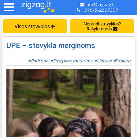
info@zigzag.lt
+370-5-2397397
Nerandi stovyklos?
Visos stovyklos
Rašyk mums
UPĖ – stovykla merginoms
Patirtinė
Stovyklos moterims
Lietuva
Molėtų