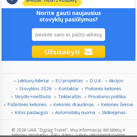
Norite gauti naujausius
stovyklų pasiūlymus?
Užsisakyti
Lėktuvų bilietai
EU projektas
D.U.K.
Akcijos
Stovyklos 2026
Kontaktai
Poilsinės kelionės
Skrydis+viešbutis
Tinklaraštis
Privatumo politika
Pažintinės kelionės
Kelionės draudimas
Kelionės šeimai
Kitos paslaugos
Automobilių nuoma
Slidinėjimas
© 2026 UAB "Zigzag Travel". Visą informaciją dėl bilietų ir
kelionių programų, datų, kainų, sąlygų rekomenduojame