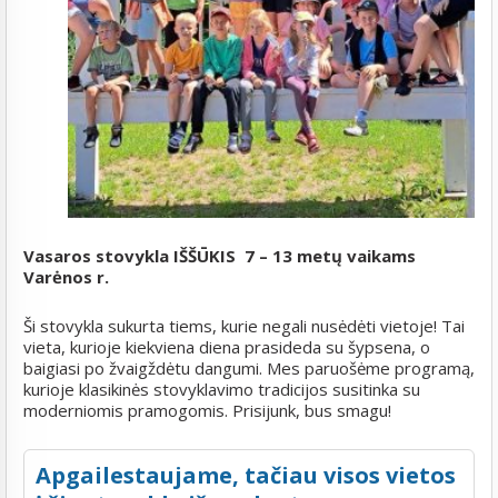
Vasaros stovykla IŠŠŪKIS
7 – 13 metų vaikams
Varėnos r.
Ši stovykla sukurta tiems, kurie negali nusėdėti vietoje! Tai
vieta, kurioje kiekviena diena prasideda su šypsena, o
baigiasi po žvaigždėtu dangumi. Mes paruošėme programą,
kurioje klasikinės stovyklavimo tradicijos susitinka su
moderniomis pramogomis. Prisijunk, bus smagu!
Apgailestaujame, tačiau visos vietos