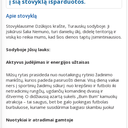
į šią stovyklą išparduotos.
Apie stovyklą
Stovyklausime Dzūkijos krašte, Turauskų sodyboje. Ji
įsikūrusi šalia Nemuno, turi danielių ūkį, didelę teritoriją ir
viską ko reikia mums, kad šios dienos taptų įsimintiniausios.
Sodyboje Jūsų lauks:
Aktyvus judėjimas ir energijos užtaisas
Mūsų rytas prasideda nuo nuotaikingų rytinio žadinimo
mankštų, kurios padeda pasiruošti dienai. Visą dieną vaikai
ners į sportinių žaidimų sūkurį: nuo krepšinio ir futbolo iki
netradicinių rungčių, ugdančių komandinę dvasią ir
ištvermę. O didžiausią azartą sukels „Bum Bum“ kamuolių
atrakcija – tai saugus, bet be galo juokingas futbolas
burbuluose, kuriame susidūrimai baigiasi skambiu juoku!
Nuotykiai ir atradimai gamtoje