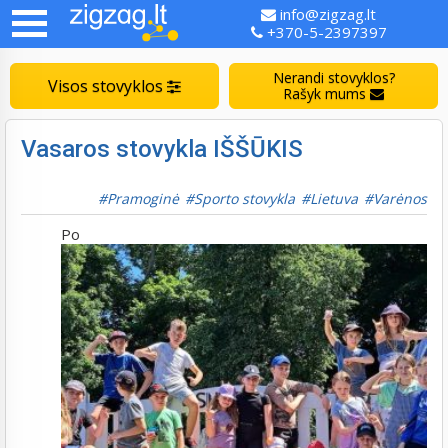
info@zigzag.lt
+370-5-2397397
Nerandi stovyklos?
Visos stovyklos
Rašyk mums
Vasaros stovykla IŠŠŪKIS
Pramoginė
Sporto stovykla
Lietuva
Varėnos
Po