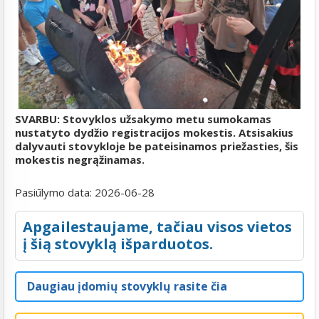
SVARBU: Stovyklos užsakymo metu sumokamas
nustatyto dydžio registracijos mokestis. Atsisakius
dalyvauti stovykloje be pateisinamos priežasties, šis
mokestis negrąžinamas.
Pasiūlymo data:
2026-06-28
Apgailestaujame, tačiau visos vietos
į šią stovyklą išparduotos.
Daugiau įdomių stovyklų rasite čia