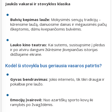
Jaukūs vakarai ir stovyklos klasika
Bulvių kepimas lauže:
Mokysimės senųjų tradicijų –
kūrensime laužą, dainuosime dainas ir mėgausimės pačių
iškeptomis, dūmu kvepiančiomis bulvėmis.
Lauko kino teatras:
Kai sutems, susisupsime į pledus
ir po atviru dangumi žiūrėsime įkvepiančias istorijas
didžiajame ekrane.
Kodėl ši stovykla bus geriausia vasaros patirtis?
Gyvas bendravimas:
Jokio interneto, tik tikri draugai ir
pokalbiai prie laužo.
Emocijų įvairovė:
Nuo azartiškų sporto kovų iki
ramybės po žvaigždėmis.