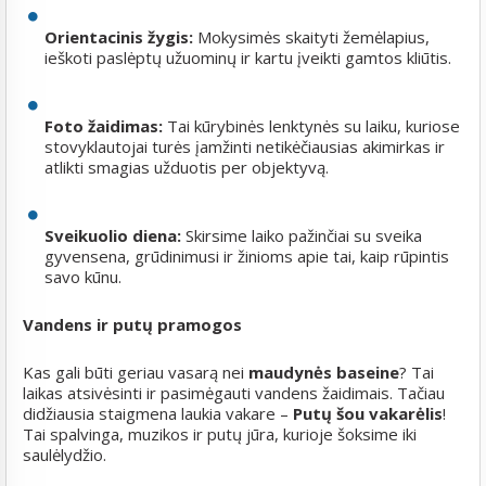
Orientacinis žygis:
Mokysimės skaityti žemėlapius,
ieškoti paslėptų užuominų ir kartu įveikti gamtos kliūtis.
Foto žaidimas:
Tai kūrybinės lenktynės su laiku, kuriose
stovyklautojai turės įamžinti netikėčiausias akimirkas ir
atlikti smagias užduotis per objektyvą.
Sveikuolio diena:
Skirsime laiko pažinčiai su sveika
gyvensena, grūdinimusi ir žinioms apie tai, kaip rūpintis
savo kūnu.
Vandens ir putų pramogos
Kas gali būti geriau vasarą nei
maudynės baseine
? Tai
laikas atsivėsinti ir pasimėgauti vandens žaidimais. Tačiau
didžiausia staigmena laukia vakare –
Putų šou vakarėlis
!
Tai spalvinga, muzikos ir putų jūra, kurioje šoksime iki
saulėlydžio.