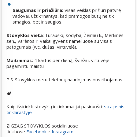
Saugumas ir priežiūra:
Visas veiklas prižiūri patyrę
vadovai, užtikrinantys, kad pramogos būtų ne tik
smagios, bet ir saugios.
Stovyklos vieta
: Turauskų sodyba, Žeimių k., Merkinės
sen., Varėnos r. Vaikai gyvens nameliuose su visais
patogumais (wc, dušas, virtuvėlė).
Maitinimas:
4 kartus per dieną, šviežiu, virtuvėje
pagamintu maistu.
P.S. Stovyklos metu telefonų naudojimas bus ribojamas.
🏕️
Kaip išsirinkti stovyklą ir tinkamai jai pasiruošti:
straipsnis
tinklaraštyje
ZIGZAG STOVYKLOS socialiniuose
tinkluose
Facebook
ir
Instagram