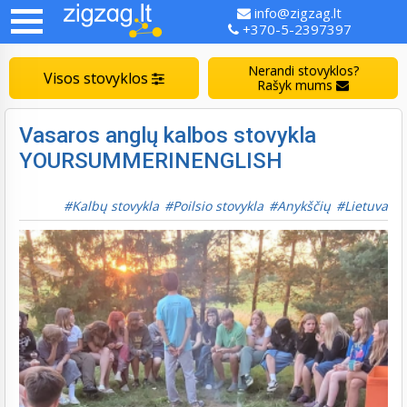
info@zigzag.lt
+370-5-2397397
Nerandi stovyklos?
Visos stovyklos
Rašyk mums
Vasaros anglų kalbos stovykla
YOURSUMMERINENGLISH
Kalbų stovykla
Poilsio stovykla
Anykščių
Lietuva