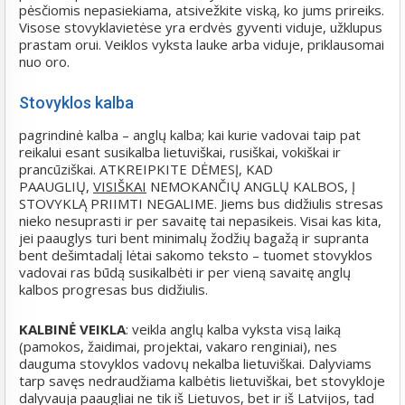
pėsčiomis nepasiekiama, atsivežkite viską, ko jums prireiks.
Visose stovyklavietėse yra erdvės gyventi viduje, užklupus
prastam orui. Veiklos vyksta lauke arba viduje, priklausomai
nuo oro.
Stovyklos kalba
pagrindinė kalba – anglų kalba; kai kurie vadovai taip pat
reikalui esant susikalba lietuviškai, rusiškai, vokiškai ir
prancūziškai. ATKREIPKITE DĖMESĮ, KAD
PAAUGLIŲ,
VISIŠKAI
NEMOKANČIŲ ANGLŲ KALBOS, Į
STOVYKLĄ PRIIMTI NEGALIME. Jiems bus didžiulis stresas
nieko nesuprasti ir per savaitę tai nepasikeis. Visai kas kita,
jei paauglys turi bent minimalų žodžių bagažą ir supranta
bent dešimtadalį lėtai sakomo teksto – tuomet stovyklos
vadovai ras būdą susikalbėti ir per vieną savaitę anglų
kalbos progresas bus didžiulis.
KALBINĖ
VEIKLA
: veikla anglų kalba vyksta visą laiką
(pamokos, žaidimai, projektai, vakaro renginiai), nes
dauguma stovyklos vadovų nekalba lietuviškai. Dalyviams
tarp savęs nedraudžiama kalbėtis lietuviškai, bet stovykloje
dalyvauja paaugliai ne tik iš Lietuvos, bet ir iš Latvijos, tad