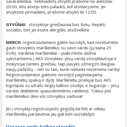
savarankiškai. Sekmadienį atvykti prašome ne anksčiau
20:00, kitu atveju teks palaukti, kol atsidarysime. Jei
atvyksite pirmadienį, prašome atvykti iki 12:00.
GYVŪNAI
: stovykloje greičiausiai bus šunų. Nepikti,
socialūs, bet jei esate alergiški, atsižvelkite.
MERCH
: registruodamiesi galite nurodyti, kad norėtumėte
gauti stovyklos marškinėlius su savo vardu (jų kaina 25
EUR). Vardiniai marškinėliai – puiki mintis dažnai
vykstantiems į AKS stovyklas: jūsų vardą stovyklautojai ir
mokytojai įsimins greičiau, taip pavyks užmegzti daugiau
naujų pažinčių – net su tais, kurie niekada neįsimena vardų!
Registruodamiesi galėsite nurodyti pageidaujamą
marškinėlių spalvą ir dydį. Marškinėlių priekyje bus AKS
logotipas su užrašu Anglų kalbos studija, o nugaroje – jūsų
vardas didelėmis spausdintinėmis raidėmis. Tokius pat
marškinėlius dėvi visi stovyklos vadovai!
Jei į stovyklą registruojatės gegužę-birželį ar vėliau,
marškinėlių pardavimai jau gali būti sustabdyti.
Vasaros anglų kalbos stovykla