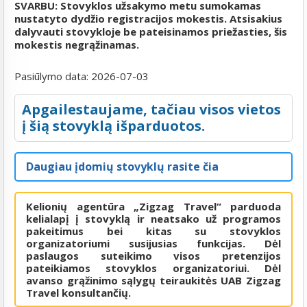
SVARBU: Stovyklos užsakymo metu sumokamas
nustatyto dydžio registracijos mokestis. Atsisakius
dalyvauti stovykloje be pateisinamos priežasties, šis
mokestis negrąžinamas.
Pasiūlymo data:
2026-07-03
Apgailestaujame, tačiau visos vietos
į šią stovyklą išparduotos.
Daugiau įdomių stovyklų rasite čia
Kelionių agentūra „Zigzag Travel“ parduoda
kelialapį į stovyklą ir neatsako už programos
pakeitimus bei kitas su stovyklos
organizatoriumi susijusias funkcijas. Dėl
paslaugos suteikimo visos pretenzijos
pateikiamos stovyklos organizatoriui. Dėl
avanso grąžinimo sąlygų teiraukitės UAB Zigzag
Travel konsultančių.