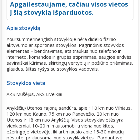
Apgailestaujame, tačiau visos vietos
į šią stovyklą išparduotos.
Apie stovyklą
Yoursummerinenglish stovykloje nėra didelio fizinio
aktyvumo ar sportinės stovyklos. Pagrindinis stovyklos
elementas – bendravimas, atsitraukus nuo telefono ir
interneto, komandos ir grupės stiprinimas, saugios erdvės
saviraiškai kūrimas, skirtingų vertybių ir požiūrio priėmimas,
glaudus, šiltas ryšys su stovyklos vadovais.
Stovyklos vieta
AKS Mūšėjus, AKS Liveikiai
Anykščių/Utenos rajonų sandūra, apie 110 km nuo Vilniaus,
120 km nuo Kauno, 75 km nuo Panevėžio, 20 km nuo
Utenos ir 18 km nuo Anykščių. Visos stovyklavietės yra
vienkiemiai, 10-20 min automobiliu viena nuo kitos,
ežeringoje vietovėje, iki artimiausio apie 15-30 minučių
pėstute, priklausomai nuo stovyklavietės. Parduotuvė