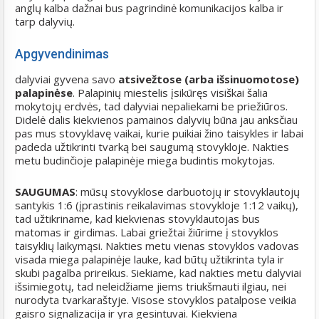
anglų kalba dažnai bus pagrindinė komunikacijos kalba ir
tarp dalyvių.
Apgyvendinimas
dalyviai gyvena
savo
atsivežtose (arba išsinuomotose)
palapinėse
. Palapinių miestelis įsikūręs visiškai šalia
mokytojų erdvės, tad dalyviai nepaliekami be priežiūros.
Didelė dalis kiekvienos pamainos dalyvių būna jau anksčiau
pas mus stovyklavę vaikai, kurie puikiai žino taisykles ir labai
padeda užtikrinti tvarką bei saugumą stovykloje. Nakties
metu budinčioje palapinėje miega budintis mokytojas.
SAUGUMAS
: mūsų stovyklose darbuotojų ir stovyklautojų
santykis 1:6 (įprastinis reikalavimas stovykloje 1:12 vaikų),
tad užtikriname, kad kiekvienas stovyklautojas bus
matomas ir girdimas. Labai griežtai žiūrime į stovyklos
taisyklių laikymąsi. Nakties metu vienas stovyklos vadovas
visada miega palapinėje lauke, kad būtų užtikrinta tyla ir
skubi pagalba prireikus. Siekiame, kad nakties metu dalyviai
išsimiegotų, tad neleidžiame jiems triukšmauti ilgiau, nei
nurodyta tvarkaraštyje. Visose stovyklos patalpose veikia
gaisro signalizacija ir yra gesintuvai. Kiekviena