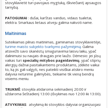
stovyklavietė turi pavojaus mygtuką, iškviečiantį apsaugos
tarnybą.
PATOGUMAI
: dušai, karštas vanduo, vidaus tualetai,
elektra. Smarkaus lietaus atveju galima nakvoti name.
Maitinimas
Suteikiamas pilnas maitinimas, gaminamas stovyklavietėje,
turime maisto subjekto tvarkymo pažymėjimą
. Galima
atsivežti savo skanėstų smaguriavimui laisvu laiku, ypač
dalinimuisi su naujais draugais prie laužo. Dėmesio: jei jūsų
vaikas turi
specialių mitybos pageidavimų
, ypač stiprių
alergijų dažnai pasitaikantiems produktams, įdėkite vaikui
to, ką jis gali valgyti, nes pateikti visiškai atskiro meniu
dalyviui neturime galimybės, tiekiame tik vieną bendrą
visiems meniu.
TRUKMĖ
: stovykla atidaroma sekmadienį 20:00 ir
uždaroma šeštadienį 13:00 (išvykimas nuo 12:00 iki 13:00).
ATVYKIMAS
: atvykimą iki stovyklos dalyviai organizuojasi