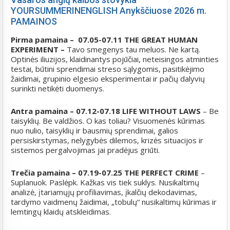
YOURSUMMERINENGLISH Anykščiuose 2026 m.
PAMAINOS
Pirma pamaina – 07.05-07.11 THE GREAT HUMAN
EXPERIMENT –
Tavo smegenys tau meluos. Ne kartą.
Optinės iliuzijos, klaidinantys pojūčiai, neteisingos atminties
testai, būtini sprendimai streso sąlygomis, pasitikėjimo
žaidimai, grupinio elgesio eksperimentai ir pačių dalyvių
surinkti netikėti duomenys.
Antra pamaina –
07.12-07.18 LIFE WITHOUT LAWS
– Be
taisyklių. Be valdžios. O kas toliau? Visuomenės kūrimas
nuo nulio, taisyklių ir bausmių sprendimai, galios
persiskirstymas, nelygybės dilemos, krizės situacijos ir
sistemos pergalvojimas jai pradėjus griūti.
Trečia pamaina –
07.19-07.25 THE PERFECT CRIME
–
Suplanuok. Paslėpk. Kažkas vis tiek suklys. Nusikaltimų
analizė, įtariamųjų profiliavimas, įkalčių dekodavimas,
tardymo vaidmenų žaidimai, „tobulų“ nusikaltimų kūrimas ir
lemtingų klaidų atskleidimas.