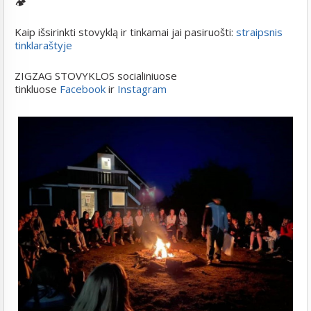
🏕️
Kaip išsirinkti stovyklą ir tinkamai jai pasiruošti:
straipsnis
tinklaraštyje
ZIGZAG STOVYKLOS socialiniuose
tinkluose
Facebook
ir
Instagram