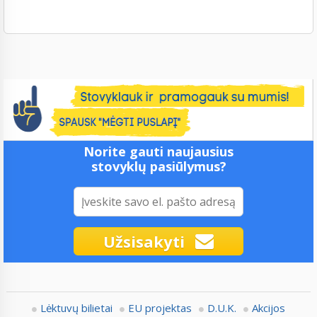
Norite gauti naujausius
stovyklų pasiūlymus?
Užsisakyti
Lėktuvų bilietai
EU projektas
D.U.K.
Akcijos