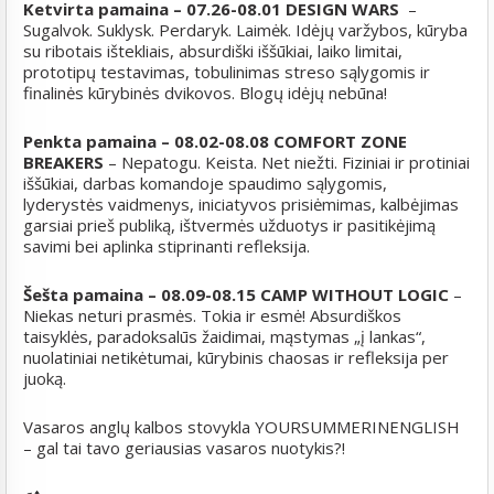
Ketvirta pamaina –
07.26-08.01 DESIGN WARS
–
Sugalvok. Suklysk. Perdaryk. Laimėk. Idėjų varžybos, kūryba
su ribotais ištekliais, absurdiški iššūkiai, laiko limitai,
prototipų testavimas, tobulinimas streso sąlygomis ir
finalinės kūrybinės dvikovos. Blogų idėjų nebūna!
Penkta pamaina –
08.02-08.08 COMFORT ZONE
BREAKERS
– Nepatogu. Keista. Net niežti. Fiziniai ir protiniai
iššūkiai, darbas komandoje spaudimo sąlygomis,
lyderystės vaidmenys, iniciatyvos prisiėmimas, kalbėjimas
garsiai prieš publiką, ištvermės užduotys ir pasitikėjimą
savimi bei aplinka stiprinanti refleksija.
Šešta pamaina –
08.09-08.15 CAMP WITHOUT LOGIC
–
Niekas neturi prasmės. Tokia ir esmė! Absurdiškos
taisyklės, paradoksalūs žaidimai, mąstymas „į lankas“,
nuolatiniai netikėtumai, kūrybinis chaosas ir refleksija per
juoką.
Vasaros anglų kalbos stovykla YOURSUMMERINENGLISH
– gal tai tavo geriausias vasaros nuotykis?!