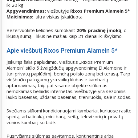
iki 20 kg
Apgyvendinimas:
viešbutyje
Rixos Premium Alamein 5*
Maitinimas:
ultra viskas įskaičiuota
Rezervuokite keliones sumokant
20% pradinę įmoką
, o
likusią sumą – likus ne mažiau kaip 21 dienai iki išvykimo.
Apie viešbutį
Rixos Premium Alamein 5
*
Įsikūręs šalia paplūdimio, viešbutis „Rixos Premium
Alamein“ siūlo 5 žvaigždučių apgyvendinimą El Alameine ir
turi privatų paplūdimį, bendrą poilsio zoną bei terasą. Tarp
viešbučio patogumų yra vaikų klubas ir kambarių
aptarnavimas, taip pat visame objekte siūlomas
nemokamas belaidis internetas. Viešbutyje yra sezoninis
lauko baseinas, uždaras baseinas, treniruoklių salė ir sodas.
Svečiams siūlomi kondicionuojami kambariai, kuriuose rasite
spintą, arbatinuką, mini barą, seifą, televizorių ir privatų
vonios kambarį su bidė.
Pusryčiams siūlomas savitarnos, kontinentinis arba