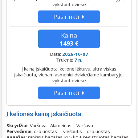
vykstant dviese
Pasirinkti
Kaina
1493 €
Data:
2026-10-07
Trukmė:
7 n.
Į kainą įskaičiuota: kelionė lėktuvu, ultra viskas
įskaičiuota, vienam asmeniui dviviečiame kambaryje,
vykstant dviese
Pasirinkti
Į kelionės kainą įskaičiuota:
Skrydžiai:
Varšuva– Alameinas – Varšuva
Pervežimai:
oro uostas – viešbutis – oro uostas
Bagažas:
rankinis bagažas iki 5 kg + registruotas bagažas