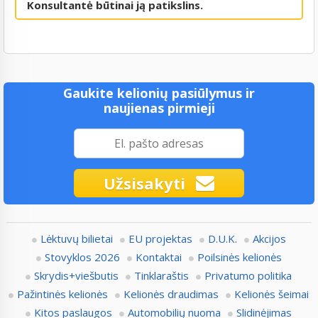
Konsultantė būtinai ją patikslins.
Gaukite kelionių pasiūlymus ir
naujienas pirmieji
Užsisakyti
Lėktuvų bilietai
EU projektas
D.U.K.
Akcijos
Stovyklos 2026
Kontaktai
Poilsinės kelionės
Skrydis+viešbutis
Tinklaraštis
Privatumo politika
Pažintinės kelionės
Kelionės draudimas
Kelionės šeimai
Kitos paslaugos
Automobilių nuoma
Slidinėjimas