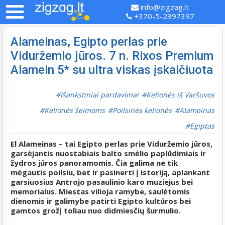
info@zigzag.lt
+370-5-2397397
Alameinas, Egipto perlas prie
Viduržemio jūros. 7 n. Rixos Premium
Alamein 5* su ultra viskas įskaičiuota
Išankstiniai pardavimai
Kelionės iš Varšuvos
Kelionės šeimoms
Poilsinės kelionės
Alameinas
Egiptas
El Alameinas – tai Egipto perlas prie Viduržemio jūros,
garsėjantis nuostabiais balto smėlio paplūdimiais ir
žydros jūros panoramomis. Čia galima ne tik
mėgautis poilsiu, bet ir pasinerti į istoriją, aplankant
garsiuosius Antrojo pasaulinio karo muziejus bei
memorialus. Miestas vilioja ramybe, saulėtomis
dienomis ir galimybe patirti Egipto kultūros bei
gamtos grožį toliau nuo didmiesčių šurmulio.