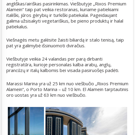
angliškas/airiškas pasirinkimas. Viešbutyje „Rixos Premium
Alamein“ taip pat veikia restoranas, kuriame patiekiami
itališki, jūros gėrybių ir turkiški patiekalai. Pageidaujant
galima užsisakyti vegetariškus, be pieno produktų ir halal
patiekalus.
Viešnagės metu galėsite žaisti biliardą ir stalo tenisą, taip
pat yra galimybė išsinuomoti dviračius.
Viešbutyje veikia 24 valandas per parą dirbanti
registratūra, kurioje personalas kalba arabų, anglų,
prancūzų ir italų kalbomis bei visada pasiruošęs padėti.
Marassi Marina yra už 25 km nuo viešbučio „Rixos Premium
Alamein“, o Porto Marina – už 10 km. El Alamein tarptautinis
oro uostas yra už 63 km nuo viešbučio.