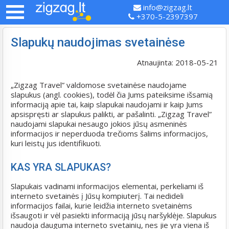
info@zigzag.lt
+370-5-2397397
Slapukų naudojimas svetainėse
Atnaujinta: 2018-05-21
„Zigzag Travel” valdomose svetainėse naudojame
slapukus (angl. cookies), todėl čia Jums pateiksime išsamią
informaciją apie tai, kaip slapukai naudojami ir kaip Jums
apsispręsti ar slapukus palikti, ar pašalinti. „Zigzag Travel”
naudojami slapukai nesaugo jokios jūsų asmeninės
informacijos ir neperduoda trečioms šalims informacijos,
kuri leistų jus identifikuoti.
KAS YRA SLAPUKAS?
Slapukais vadinami informacijos elementai, perkeliami iš
interneto svetainės į Jūsų kompiuterį. Tai nedideli
informacijos failai, kurie leidžia interneto svetainėms
išsaugoti ir vėl pasiekti informaciją jūsų naršyklėje. Slapukus
naudoja dauguma interneto svetainių, nes jie yra viena iš