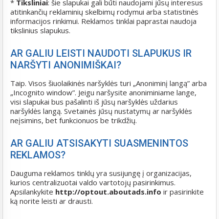
*
Tiksliniai
: šie slapukai gali būti naudojami jūsų interesus
atitinkančių reklaminių skelbimų rodymui arba statistinės
informacijos rinkimui. Reklamos tinklai paprastai naudoja
tikslinius slapukus.
AR GALIU LEISTI NAUDOTI SLAPUKUS IR
NARŠYTI ANONIMIŠKAI?
Taip. Visos šiuolaikinės naršyklės turi „Anoniminį langą” arba
„Incognito window”. Jeigu naršysite anoniminiame lange,
visi slapukai bus pašalinti iš jūsų naršyklės uždarius
naršyklės langą. Svetainės jūsų nustatymų ar naršyklės
neįsimins, bet funkcionuos be trikdžių.
AR GALIU ATSISAKYTI SUASMENINTOS
REKLAMOS?
Dauguma reklamos tinklų yra susijungę į organizacijas,
kurios centralizuotai valdo vartotojų pasirinkimus.
Apsilankykite
http://optout.aboutads.info
ir pasirinkite
ką norite leisti ar drausti.