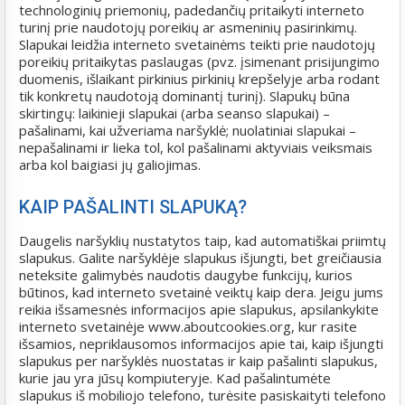
technologinių priemonių, padedančių pritaikyti interneto
turinį prie naudotojų poreikių ar asmeninių pasirinkimų.
Slapukai leidžia interneto svetainėms teikti prie naudotojų
poreikių pritaikytas paslaugas (pvz. įsimenant prisijungimo
duomenis, išlaikant pirkinius pirkinių krepšelyje arba rodant
tik konkretų naudotoją dominantį turinį). Slapukų būna
skirtingų: laikinieji slapukai (arba seanso slapukai) –
pašalinami, kai užveriama naršyklė; nuolatiniai slapukai –
nepašalinami ir lieka tol, kol pašalinami aktyviais veiksmais
arba kol baigiasi jų galiojimas.
KAIP PAŠALINTI SLAPUKĄ?
Daugelis naršyklių nustatytos taip, kad automatiškai priimtų
slapukus. Galite naršyklėje slapukus išjungti, bet greičiausia
neteksite galimybės naudotis daugybe funkcijų, kurios
būtinos, kad interneto svetainė veiktų kaip dera. Jeigu jums
reikia išsamesnės informacijos apie slapukus, apsilankykite
interneto svetainėje www.aboutcookies.org, kur rasite
išsamios, nepriklausomos informacijos apie tai, kaip išjungti
slapukus per naršyklės nuostatas ir kaip pašalinti slapukus,
kurie jau yra jūsų kompiuteryje. Kad pašalintumėte
slapukus iš mobiliojo telefono, turėsite pasiskaityti telefono