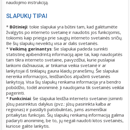
naudojimo instrukciją.
SLAPUKŲ TIPAI
*
Būtinieji
: tokie slapukai yra būtini tam, kad galėtumėte
žvalgytis po interneto svetainę ir naudotis jos funkcijomis,
tokiomis kaip prieiga prie saugių interneto svetainės sričių.
Be šių slapukų neveiktų visa ar dalis svetainės.
*
Veikimą gerinantys
: šie slapukai padeda surinkti
statistinę apibendrintą informaciją apie tai, kaip naudojatės
tam tikra interneto svetaine, pavyzdžiui, kurie puslapiai
lankomi dažniausiai, ar tinkamai veikia svetainė ir ar
lankytojai iš tinklapių gauna klaidų pranešimų. Šie slapukai
nerenka informacijos, leidžiančios atpažinti svetainės
lankytoją. Visa šių slapukų renkama informacija yra bendro
pobūdžio, todėl anoniminė. Ji naudojama tik svetainės veiklai
pagerinti.
*
Funkciniai
: šie slapukai leidžia interneto svetainei įsiminti
jūsų pasirinktus dalykus (pvz.: jūsų pasirinkta kalba ar
regionas) ir pasiūlyti patobulintas, jums asmeniškai
pritaikytas funkcijas. Šių slapukų renkamą informaciją galima
padaryti anoniminę, be to, jų negali naudoti kitos svetainės,
kuriose galite lankytis.