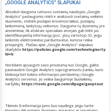
„GOOGLE ANALYTICS” SLAPUKAI
Absoliuti dauguma Lietuvos svetainių naudojasi „Google
Analytics” paslaugomis rinkti ir analizuoti svetainių veikimo
duomenis, stebėti puslapio krovimosi laikus, puslapių
lankomumą, lankytojų veiksmus. Dauguma tų duomenų yra
anoniminiai, tik atskirais specialiais atvejais gali rinkti jus
identifikuojančią informaciją (pvz.: jūsų vartotojo ID, jeigu
lankotės elektroninėse parduotuvėse, kuriose reikia
prisijungti). Plačiau apie „Google Analytics” slapukus
skaitykite
https://policies.google.com/technologies/type
hl=lt
Norėdami apsaugoti savo privatumą nuo Google, galite
pasinaudoti Google Analytics suprogramuotu įrankiu, kuris
blokuoja bet kokios informacijos perdavimą į Google
Analytics serverius. Jis veikia daugumoje šiuolaikinių
naršyklių.
https://tools.google.com/dlpage/gaoptout
Tikimės ši informacija Jums bus naudinga. Jeigu turite
klausimų dėl asmens duomenų apsaugos ar privatumo