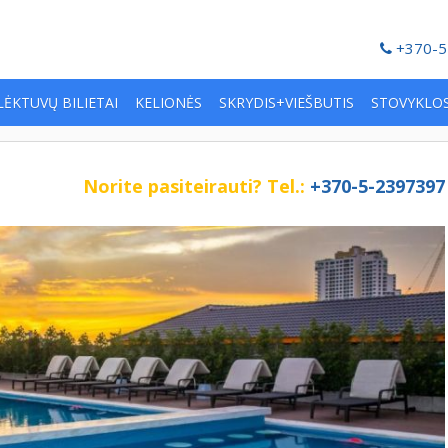
+370-5
LĖKTUVŲ BILIETAI
KELIONĖS
SKRYDIS+VIEŠBUTIS
STOVYKLO
Norite pasiteirauti?
Tel.:
+370-5-2397397