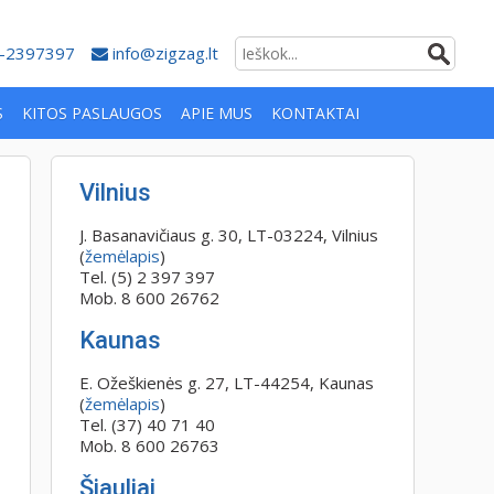
-2397397
info@zigzag.lt
S
KITOS PASLAUGOS
APIE MUS
KONTAKTAI
Vilnius
J. Basanavičiaus g. 30, LT-03224, Vilnius
(
žemėlapis
)
Tel. (5) 2 397 397
Mob. 8 600 26762
Kaunas
E. Ožeškienės g. 27, LT-44254, Kaunas
(
žemėlapis
)
Tel. (37) 40 71 40
Mob. 8 600 26763
Šiauliai