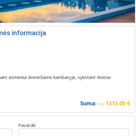
nės informacija
 vienam asmeniui dviviečiame kambaryje, vykstant dviese
Suma:
1315.00
€
nuo
Pavardė