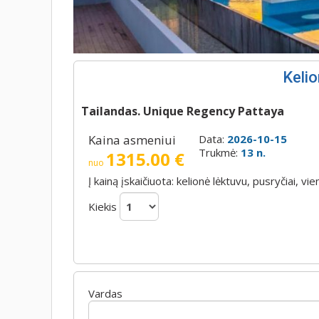
Kelio
Tailandas. Unique Regency Pattaya
Kaina asmeniui
Data:
2026-10-15
Trukmė:
13 n.
1315.00 €
nuo
Į kainą įskaičiuota: kelionė lėktuvu, pusryčiai,
Kiekis
Vardas