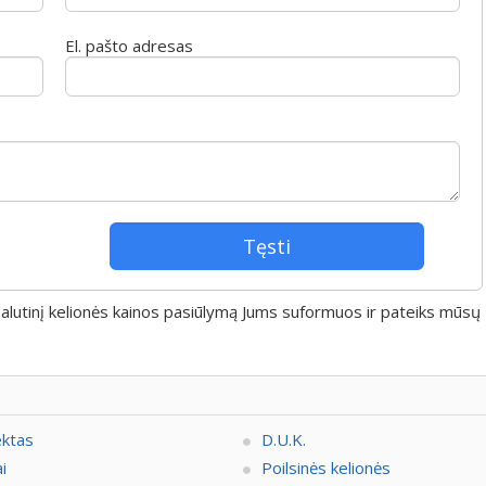
El. pašto adresas
 Galutinį kelionės kainos pasiūlymą Jums suformuos ir pateiks mūsų
ektas
D.U.K.
i
Poilsinės kelionės