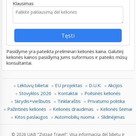
Klausimas
Pasiūlyme yra pateikta preliminari kelionės kaina. Galutinį
kelionės kainos pasiūlymą Jums suformuos ir pateiks mūsų
konsultantai.
Lėktuvų bilietai
EU projektas
D.U.K.
Akcijos
Stovyklos 2026
Kontaktai
Poilsinės kelionės
Skrydis+viešbutis
Tinklaraštis
Privatumo politika
Pažintinės kelionės
Kelionės draudimas
Kelionės šeimai
Kitos paslaugos
Automobilių nuoma
Slidinėjimas
© 2026 UAB "Zigzag Travel". Visą informaciją dėl bilietų ir