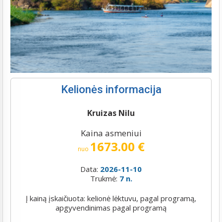
Kelionės informacija
Kruizas Nilu
Kaina asmeniui
1673.00 €
nuo
Data:
2026-11-10
Trukmė:
7 n.
Į kainą įskaičiuota: kelionė lėktuvu, pagal programą,
apgyvendinimas pagal programą