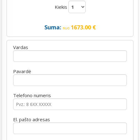
Kiekis
Suma:
1673.00
€
nuo
Vardas
Pavardė
Telefono numeris
El. pašto adresas