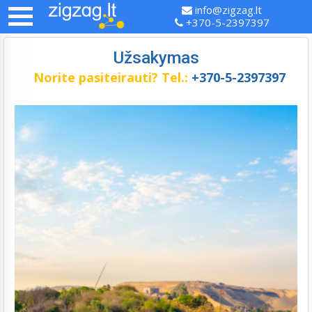
info@zigzag.lt
+370-5-2397397
Užsakymas
Norite pasiteirauti?
Tel.:
+370-5-2397397