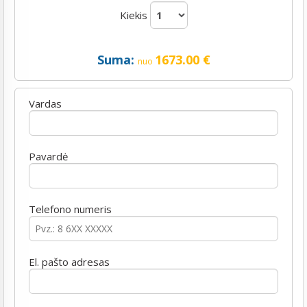
Kiekis
Suma:
1673.00
€
nuo
Vardas
Pavardė
Telefono numeris
El. pašto adresas