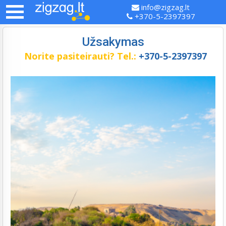
info@zigzag.lt
+370-5-2397397
Užsakymas
Norite pasiteirauti?
Tel.:
+370-5-2397397