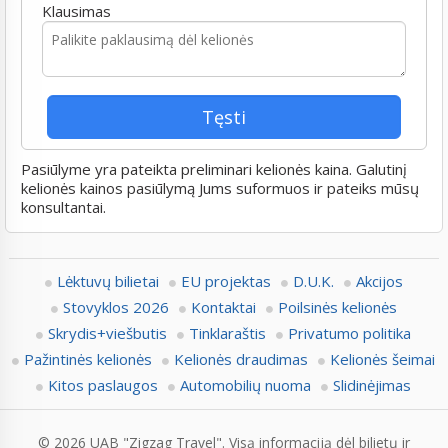
Klausimas
Pasiūlyme yra pateikta preliminari kelionės kaina. Galutinį
kelionės kainos pasiūlymą Jums suformuos ir pateiks mūsų
konsultantai.
Lėktuvų bilietai
EU projektas
D.U.K.
Akcijos
Stovyklos 2026
Kontaktai
Poilsinės kelionės
Skrydis+viešbutis
Tinklaraštis
Privatumo politika
Pažintinės kelionės
Kelionės draudimas
Kelionės šeimai
Kitos paslaugos
Automobilių nuoma
Slidinėjimas
© 2026 UAB "Zigzag Travel". Visą informaciją dėl bilietų ir