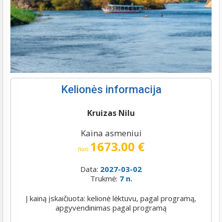
Kelionės informacija
Kruizas Nilu
Kaina asmeniui
1673.00 €
nuo
Data:
2027-03-02
Trukmė:
7 n.
Į kainą įskaičiuota: kelionė lėktuvu, pagal programą,
apgyvendinimas pagal programą