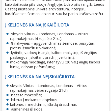
kaip dailiausia pilis visoje Anglijoje. Lidso pilis (angl.k. Leeds
Castle) nustebins unikalia architektūra, interjeru,
karališkosios šeimos lobiais ir 500 ha parko kraštovaizdžiu.
Į KELIONĖS KAINĄ ĮSKAIČIUOTA:
skrydis Vilnius – Londonas, Londonas – Vilnius
(apmokėjimas iki rugsėjo 21d.);
8 nakvynės – apgyvendinimas šeimose, pusryčiai,
pietūs išsinešti ir vakarienė;
lydinčių vadovų ir anglų kalbos mokytojų iš Anglijos
paslaugos, įskaitant pradinį įvertinimą,
mokomąją medžiagą, intensyvų (20 val.) anglų kalbos
kursą, dalyvio pažymėjimą;
Į KELIONĖS KAINĄ NEĮSKAIČIUOTA:
skrydis Vilnius – Londonas, Londonas – Vilnius
(apmokėjimas vėliau rugsėjo 21d.);
bagažo mokesčiai;
bilietai į mokamus objektus
kelionės ir medicininių išlaidų draudimas;
asmeninės išlaidos;