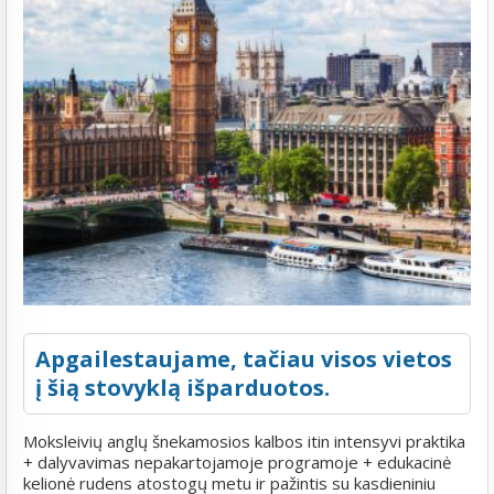
Apgailestaujame, tačiau visos vietos
į šią stovyklą išparduotos.
Moksleivių anglų šnekamosios kalbos itin intensyvi praktika
+ dalyvavimas nepakartojamoje programoje + edukacinė
kelionė rudens atostogų metu ir pažintis su kasdieniniu