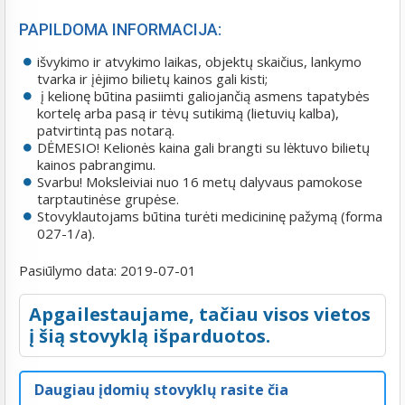
PAPILDOMA INFORMACIJA:
išvykimo ir atvykimo laikas, objektų skaičius, lankymo
tvarka ir įėjimo bilietų kainos gali kisti;
į kelionę būtina pasiimti galiojančią asmens tapatybės
kortelę arba pasą ir tėvų sutikimą (lietuvių kalba),
patvirtintą pas notarą.
DĖMESIO! Kelionės kaina gali brangti su lėktuvo bilietų
kainos pabrangimu.
Svarbu! Moksleiviai nuo 16 metų dalyvaus pamokose
tarptautinėse grupėse.
Stovyklautojams būtina turėti medicininę pažymą (forma
027-1/a).
Pasiūlymo data:
2019-07-01
Apgailestaujame, tačiau visos vietos
į šią stovyklą išparduotos.
Daugiau įdomių stovyklų rasite čia