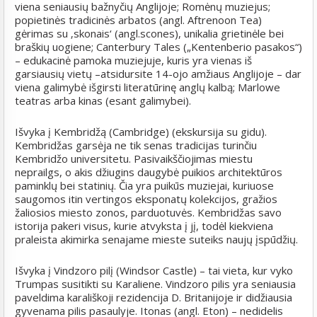
viena seniausių bažnyčių Anglijoje; Romėnų muziejus;
popietinės tradicinės arbatos (angl. Aftrenoon Tea)
gėrimas su ‚skonais‘ (angl.scones), unikalia grietinėle bei
braškių uogiene; Canterbury Tales („Kentenberio pasakos“)
– edukacinė pamoka muziejuje, kuris yra vienas iš
garsiausių vietų –atsidursite 14-ojo amžiaus Anglijoje – dar
viena galimybė išgirsti literatūrinę anglų kalbą; Marlowe
teatras arba kinas (esant galimybei).
Išvyka į Kembridžą (Cambridge) (ekskursija su gidu).
Kembridžas garsėja ne tik senas tradicijas turinčiu
Kembridžo universitetu. Pasivaikščiojimas miestu
neprailgs, o akis džiugins daugybė puikios architektūros
paminklų bei statinių. Čia yra puikūs muziejai, kuriuose
saugomos itin vertingos eksponatų kolekcijos, gražios
žaliosios miesto zonos, parduotuvės. Kembridžas savo
istorija pakeri visus, kurie atvyksta į jį, todėl kiekviena
praleista akimirka senajame mieste suteiks naujų įspūdžių.
Išvyka į Vindzoro pilį (Windsor Castle) – tai vieta, kur vyko
Trumpas susitikti su Karaliene. Vindzoro pilis yra seniausia
paveldima karališkoji rezidencija D. Britanijoje ir didžiausia
gyvenama pilis pasaulyje. Itonas (angl. Eton) – nedidelis