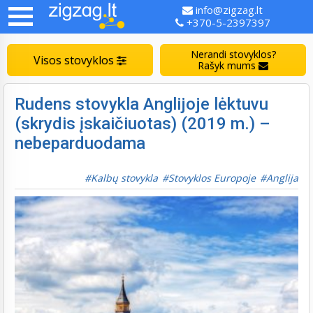
info@zigzag.lt
+370-5-2397397
Nerandi stovyklos?
Visos stovyklos
Rašyk mums
Rudens stovykla Anglijoje lėktuvu
(skrydis įskaičiuotas) (2019 m.) –
nebeparduodama
Kalbų stovykla
Stovyklos Europoje
Anglija