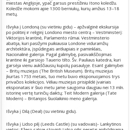
miestas Anglijoje, ypač garsus prestižiniu Itono koledžu.
Koledže mokomi apie 1300 berniukų, kurių amžius 13–18
metų.
Išvyka į Londoną (su vietiniu gidu) – apžvalginė ekskursija
po politinį ir religinį Londono miesto centrą – Vestminsterį:
Viktorijos krantinė, Parlamento rūmai. Vestminsterio
abatija, kuri pasižymi puikiausia Londone viduramžių
architektūra, įspūdingais antkapiais ir paminklais,
Nacionalinė galerija. Pagal galimybę, pasivaikščiojimas
krantine iki garsiojo Tauerio tilto. Šv. Pauliaus katedra, kuri
garsėja vienu aukščiausių kupolų pasaulyje. Esant galimybei
– Britų muziejus (The British Museum). Britų muziejus
įkurtas 1753 metais, tuo metu buvo eksponuojamos trys
privačios kolekcijos. Vėliau muziejus prisipildė įvairiais
eksponatais ir šiuo metu jame saugoma daugiau nei 13 mln.
istorinę vertę turinčių daiktų; Teit Modern galerija (Tate
Modern) – Britanijos šiuolaikinio meno galerija.
Išvyka į Dilą (Deal) (su vietiniu gidu).
Išvyka į Lidso pilį (Leeds Castle) (su vadovais)- Lankytinos
vietos: Ežero saloje stovinti Lidso pilis neretai apibūdinama