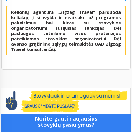
Kelionių agentūra „Zigzag Travel“ parduoda
kelialapį į stovyklą ir neatsako už programos
pakeitimus bei kitas su stovyklos
organizatoriumi susijusias funkcijas. Dėl
paslaugos suteikimo visos pretenzijos
pateikiamos stovyklos organizatoriui. Dėl
avanso grąžinimo sąlygų teiraukitės UAB Zigzag
Travel konsultančių.
Norite gauti naujausius
stovyklų pasiūlymus?