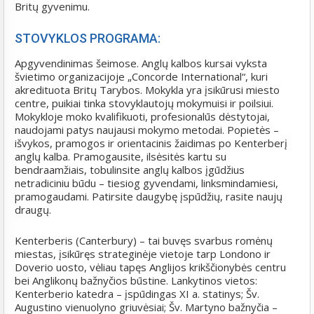
Britų gyvenimu.
STOVYKLOS PROGRAMA:
Apgyvendinimas šeimose. Anglų kalbos kursai vyksta
švietimo organizacijoje „Concorde International“, kuri
akredituota Britų Tarybos. Mokykla yra įsikūrusi miesto
centre, puikiai tinka stovyklautojų mokymuisi ir poilsiui.
Mokykloje moko kvalifikuoti, profesionalūs dėstytojai,
naudojami patys naujausi mokymo metodai. Popietės –
išvykos, pramogos ir orientacinis žaidimas po Kenterberį
anglų kalba. Pramogausite, ilsėsitės kartu su
bendraamžiais, tobulinsite anglų kalbos įgūdžius
netradiciniu būdu – tiesiog gyvendami, linksmindamiesi,
pramogaudami. Patirsite daugybę įspūdžių, rasite naujų
draugų.
Kenterberis (Canterbury) – tai buvęs svarbus romėnų
miestas, įsikūręs strateginėje vietoje tarp Londono ir
Doverio uosto, vėliau tapęs Anglijos krikščionybės centru
bei Anglikonų bažnyčios būstine. Lankytinos vietos:
Kenterberio katedra – įspūdingas XI a. statinys; Šv.
Augustino vienuolyno griuvėsiai; Šv. Martyno bažnyčia –