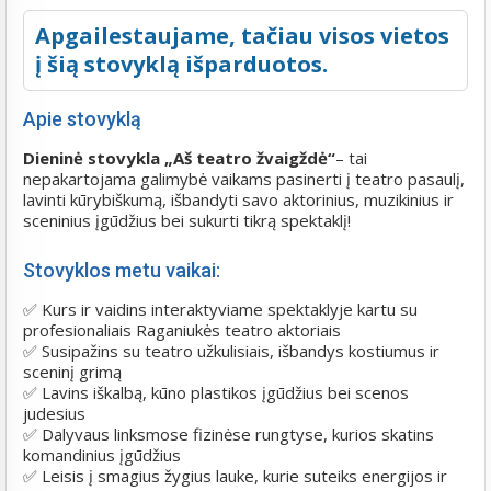
Apgailestaujame, tačiau visos vietos
į šią stovyklą išparduotos.
Apie stovyklą
Dieninė stovykla „Aš teatro žvaigždė“
– tai
nepakartojama galimybė vaikams pasinerti į teatro pasaulį,
lavinti kūrybiškumą, išbandyti savo aktorinius, muzikinius ir
sceninius įgūdžius bei sukurti tikrą spektaklį!
Stovyklos metu vaikai:
✅ Kurs ir vaidins interaktyviame spektaklyje kartu su
profesionaliais Raganiukės teatro aktoriais
✅ Susipažins su teatro užkulisiais, išbandys kostiumus ir
sceninį grimą
✅ Lavins iškalbą, kūno plastikos įgūdžius bei scenos
judesius
✅ Dalyvaus linksmose fizinėse rungtyse, kurios skatins
komandinius įgūdžius
✅ Leisis į smagius žygius lauke, kurie suteiks energijos ir