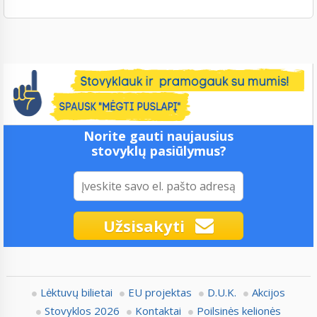
Norite gauti naujausius
stovyklų pasiūlymus?
Užsisakyti
Lėktuvų bilietai
EU projektas
D.U.K.
Akcijos
Stovyklos 2026
Kontaktai
Poilsinės kelionės