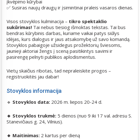
įkvėpimo kūrybai
✅ Susiras naujų draugų ir įsimintinai praleis vasaros dienas.
Visos stovyklos kulminacija –
tikro spektaklio
sukūrimas!
Tai nebus tiesiog išmoktas tekstas. Tai bus
bendras kūrybinis darbas, kuriame vaikai patys siūlys
idėjas, kurs dialogus ir jaus atsakomybę už savo komandą.
Stovyklos pabaigoje užsidegus prožektorių šviesoms,
jaunieji aktoriai žengs į sceną pasitikintys savimi ir
pasirengę pelnyti publikos aplodismentus.
Vietų skaičius ribotas, tad nepraleiskite progos –
registruokitės jau dabar!
Stovyklos informacija
🔹
Stovyklos data:
2026 m. liepos 20-24 d.
🔹
Stovyklos trukmė:
5 dienos (nuo 9 iki 17 val. adresu S.
Stanevičiaus g. 24, Vilnius).
🔹
Maitinimas:
2 kartus per dieną