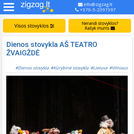
info@zigzag.lt
+370-5-2397397
Nerandi stovyklos?
Visos stovyklos
Rašyk mums
Dienos stovykla AŠ TEATRO
ŽVAIGŽDĖ
Dienos stovykla
Kūrybinė stovykla
Lietuva
Vilniaus