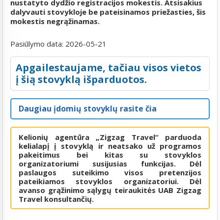
nustatyto dydžio registracijos mokestis. Atsisakius
dalyvauti stovykloje be pateisinamos priežasties, šis
mokestis negrąžinamas.
Pasiūlymo data:
2026-05-21
Apgailestaujame, tačiau visos vietos
į šią stovyklą išparduotos.
Daugiau įdomių stovyklų rasite čia
Kelionių agentūra „Zigzag Travel“ parduoda
kelialapį į stovyklą ir neatsako už programos
pakeitimus bei kitas su stovyklos
organizatoriumi susijusias funkcijas. Dėl
paslaugos suteikimo visos pretenzijos
pateikiamos stovyklos organizatoriui. Dėl
avanso grąžinimo sąlygų teiraukitės UAB Zigzag
Travel konsultančių.