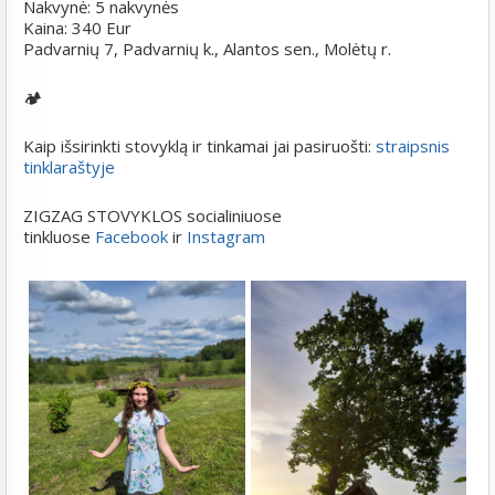
Nakvynė: 5 nakvynės
Kaina: 340 Eur
Padvarnių 7, Padvarnių k., Alantos sen., Molėtų r.
🏕️
Kaip išsirinkti stovyklą ir tinkamai jai pasiruošti:
straipsnis
tinklaraštyje
ZIGZAG STOVYKLOS socialiniuose
tinkluose
Facebook
ir
Instagram