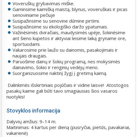
Voveruškų grybavimas miške.
Gaminsime kaimišką maistą, blynus, voveruškas ir picas
senoviniame pečiuje
Susipažinsime su senovine dūmine pirtimi.
Susipažinsime su ekologiško daržo ypatumais.
Važinėsimės dviračiais, maudysimės upėje, šokinėsime
ant šieno kupetos ir aktyviai leisime laiką gryname ore,
sportuodami.
Vakarosime prie laužo su dainomis, pasakojimais ir
naujais draugais.
Paruošime dainų ir šokių programą, nes mokysimės
dainavimo, šokio ir renginių vedėjų meno.
Suorganizuosime naktinį žygį į gretimą kaimą.
Dalinkimės išskirtiniais pojūčiais ir vidine laisve! Atostogos
pasakų kaime gali būti tavo smagiausias šios vasaros
nuotykis!
Stovyklos informacija
Dalyvių amžius: 9–14 m.
Maitinimas: 4 kartus per dieną (pusryčiai, pietūs, pavakariai,
vakarienė)