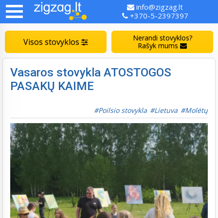
info@zigzag.lt
+370-5-2397397
Nerandi stovyklos?
Visos stovyklos
Rašyk mums
Vasaros stovykla ATOSTOGOS
PASAKŲ KAIME
Poilsio stovykla
Lietuva
Molėtų