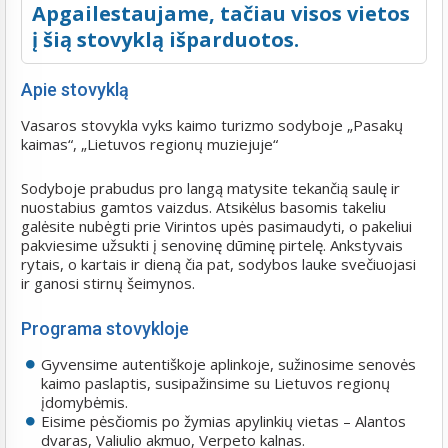
Apgailestaujame, tačiau visos vietos
į šią stovyklą išparduotos.
Apie stovyklą
Vasaros stovykla vyks kaimo turizmo sodyboje „Pasakų
kaimas“, „Lietuvos regionų muziejuje“
Sodyboje prabudus pro langą matysite tekančią saulę ir
nuostabius gamtos vaizdus. Atsikėlus basomis takeliu
galėsite nubėgti prie Virintos upės pasimaudyti, o pakeliui
pakviesime užsukti į senovinę dūminę pirtelę. Ankstyvais
rytais, o kartais ir dieną čia pat, sodybos lauke svečiuojasi
ir ganosi stirnų šeimynos.
Programa stovykloje
Gyvensime autentiškoje aplinkoje, sužinosime senovės
kaimo paslaptis, susipažinsime su Lietuvos regionų
įdomybėmis.
Eisime pėsčiomis po žymias apylinkių vietas – Alantos
dvaras, Valiulio akmuo, Verpeto kalnas.