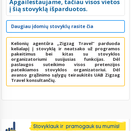
Apgailestaujame, tačiau visos vietos
į šią stovyklą išparduotos.
Daugiau įdomių stovyklų rasite čia
Kelionių agentūra „Zigzag Travel“ parduoda
kelialapį į stovyklą ir neatsako už programos
pakeitimus bei kitas su stovyklos
organizatoriumi susijusias funkcijas. Dėl
paslaugos suteikimo visos pretenzijos
pateikiamos stovyklos organizatoriui. Dėl
avanso grąžinimo sąlygų teiraukitės UAB Zigzag
Travel konsultančių.