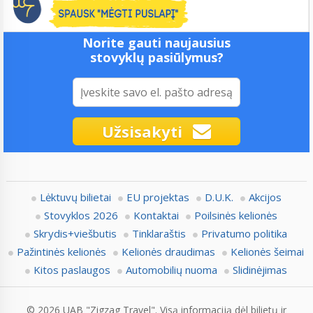
Norite gauti naujausius
stovyklų pasiūlymus?
Užsisakyti
Lėktuvų bilietai
EU projektas
D.U.K.
Akcijos
Stovyklos 2026
Kontaktai
Poilsinės kelionės
Skrydis+viešbutis
Tinklaraštis
Privatumo politika
Pažintinės kelionės
Kelionės draudimas
Kelionės šeimai
Kitos paslaugos
Automobilių nuoma
Slidinėjimas
© 2026 UAB "Zigzag Travel". Visą informaciją dėl bilietų ir