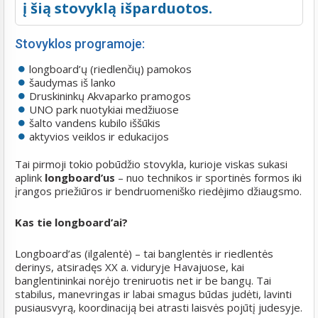
į šią stovyklą išparduotos.
Stovyklos programoje:
longboard’ų (riedlenčių) pamokos
šaudymas iš lanko
Druskininkų Akvaparko pramogos
UNO park nuotykiai medžiuose
šalto vandens kubilo iššūkis
aktyvios veiklos ir edukacijos
Tai pirmoji tokio pobūdžio stovykla, kurioje viskas sukasi
aplink
longboard’us
– nuo technikos ir sportinės formos iki
įrangos priežiūros ir bendruomeniško riedėjimo džiaugsmo.
Kas tie longboard’ai?
Longboard’as (ilgalentė) – tai banglentės ir riedlentės
derinys, atsiradęs XX a. viduryje Havajuose, kai
banglentininkai norėjo treniruotis net ir be bangų. Tai
stabilus, manevringas ir labai smagus būdas judėti, lavinti
pusiausvyrą, koordinaciją bei atrasti laisvės pojūtį judesyje.