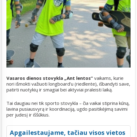
Vasaros dienos stovykla „Ant lentos”
vaikams, kurie
nori išmokti važiuoti longboard’u (riedlente), išbandyti save,
patirti nuotykių ir smagiai bei aktyviai praleisti laiką.
Tai daugiau nei tik sporto stovykla – čia vaikai stiprina kūną,
lavina pusiausvyrą ir koordinaciją, ugdo pasitikėjimą savimi
per judesį ir iššūkius.
Apgailestaujame, tačiau visos vietos