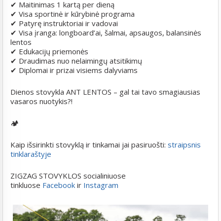
✔ Maitinimas 1 kartą per dieną
✔ Visa sportinė ir kūrybinė programa
✔ Patyrę instruktoriai ir vadovai
✔ Visa įranga: longboard’ai, šalmai, apsaugos, balansinės
lentos
✔ Edukacijų priemonės
✔ Draudimas nuo nelaimingų atsitikimų
✔ Diplomai ir prizai visiems dalyviams
Dienos stovykla ANT LENTOS – gal tai tavo smagiausias
vasaros nuotykis?!
🏕️
Kaip išsirinkti stovyklą ir tinkamai jai pasiruošti:
straipsnis
tinklaraštyje
ZIGZAG STOVYKLOS socialiniuose
tinkluose
Facebook
ir
Instagram