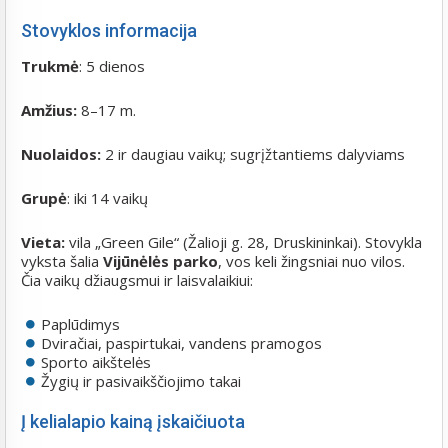
Stovyklos informacija
Trukmė
: 5 dienos
Amžius:
8–17 m.
Nuolaidos:
2 ir daugiau vaikų; sugrįžtantiems dalyviams
Grupė
: iki 14 vaikų
Vieta:
vila „Green Gile“ (Žalioji g. 28, Druskininkai). Stovykla
vyksta šalia
Vijūnėlės parko
, vos keli žingsniai nuo vilos.
Čia vaikų džiaugsmui ir laisvalaikiui:
Paplūdimys
Dviračiai, paspirtukai, vandens pramogos
Sporto aikštelės
Žygių ir pasivaikščiojimo takai
Į kelialapio kainą įskaičiuota