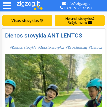
info@zigzag.lt
+370-5-2397397
Nerandi stovyklos?
Visos stovyklos
Rašyk mums
Dienos stovykla ANT LENTOS
Dienos stovykla
Sporto stovykla
Druskininkų
Lietuva