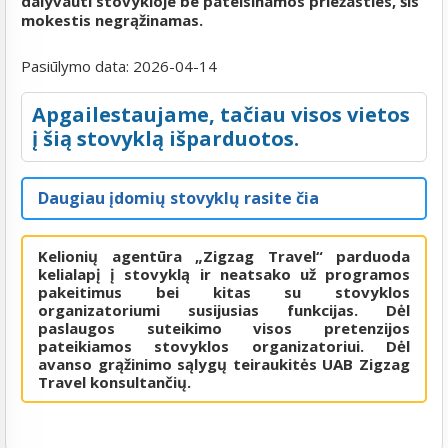
dalyvauti stovykloje be pateisinamos priežasties, šis
mokestis negrąžinamas.
Pasiūlymo data:
2026-04-14
Apgailestaujame, tačiau visos vietos
į šią stovyklą išparduotos.
Daugiau įdomių stovyklų rasite čia
Kelionių agentūra „Zigzag Travel“ parduoda
kelialapį į stovyklą ir neatsako už programos
pakeitimus bei kitas su stovyklos
organizatoriumi susijusias funkcijas. Dėl
paslaugos suteikimo visos pretenzijos
pateikiamos stovyklos organizatoriui. Dėl
avanso grąžinimo sąlygų teiraukitės UAB Zigzag
Travel konsultančių.