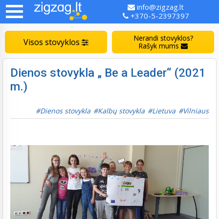
info@zigzag.lt
+370-5-2397397
Nerandi stovyklos?
Visos stovyklos
Rašyk mums
Dienos stovykla „ Be a Leader“ (2021
m.)
Dienos stovykla
Kalbų stovykla
Lietuva
Vilniaus