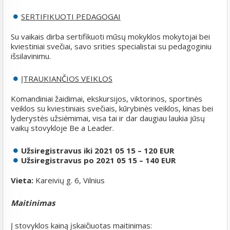
SERTIFIKUOTI PEDAGOGAI
Su vaikais dirba sertifikuoti mūsų mokyklos mokytojai bei
kviestiniai svečiai, savo srities specialistai su pedagoginiu
išsilavinimu.
ĮTRAUKIANČIOS
VEIKLOS
Komandiniai žaidimai, ekskursijos, viktorinos, sportinės
veiklos su kviestiniais svečiais, kūrybinės veiklos, kinas bei
lyderystės užsiėmimai, visa tai ir dar daugiau laukia jūsų
vaikų stovykloje Be a Leader.
Užsiregistravus iki 2021 05 15 – 120 EUR
Užsiregistravus po 2021 05 15 – 140 EUR
Vieta:
Kareivių g. 6, Vilnius
Maitinimas
Į stovyklos kainą įskaičiuotas maitinimas: