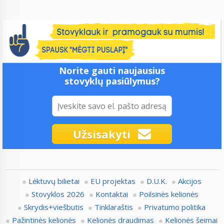
Norite gauti naujausius
stovyklų pasiūlymus?
Užsisakyti
Lėktuvų bilietai
EU projektas
D.U.K.
Akcijos
Stovyklos 2026
Kontaktai
Poilsinės kelionės
Skrydis+viešbutis
Tinklaraštis
Privatumo politika
Pažintinės kelionės
Kelionės draudimas
Kelionės šeimai