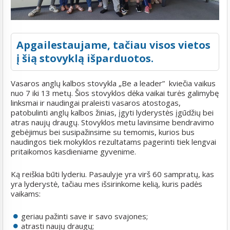
Apgailestaujame, tačiau visos vietos
į šią stovyklą išparduotos.
Vasaros anglų kalbos stovykla „Be a leader” kviečia vaikus
nuo 7 iki 13 metų. Šios stovyklos dėka vaikai turės galimybę
linksmai ir naudingai praleisti vasaros atostogas,
patobulinti anglų kalbos žinias, įgyti lyderystės įgūdžių bei
atras naujų draugų. Stovyklos metu lavinsime bendravimo
gebėjimus bei susipažinsime su temomis, kurios bus
naudingos tiek mokyklos rezultatams pagerinti tiek lengvai
pritaikomos kasdieniame gyvenime.
Ką reiškia būti lyderiu. Pasaulyje yra virš 60 sampratų, kas
yra lyderystė, tačiau mes išsirinkome kelią, kuris padės
vaikams:
geriau pažinti save ir savo svajones;
atrasti naujų draugų;