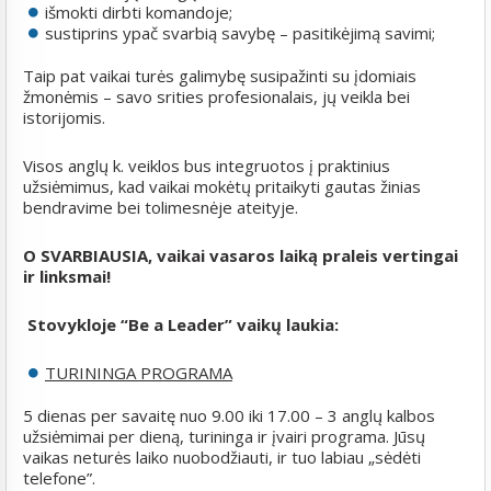
išmokti dirbti komandoje;
sustiprins ypač svarbią savybę – pasitikėjimą savimi;
Taip pat vaikai turės galimybę susipažinti su įdomiais
žmonėmis – savo srities profesionalais, jų veikla bei
istorijomis.
Visos anglų k. veiklos bus integruotos į praktinius
užsiėmimus, kad vaikai mokėtų pritaikyti gautas žinias
bendravime bei tolimesnėje ateityje.
O SVARBIAUSIA,
vaikai vasaros laiką
praleis vertingai
ir linksmai!
Stovykloje “Be a Leader” v
aik
ų laukia:
TURININGA PROGRAMA
5 dienas per savaitę nuo 9.00 iki 17.00 – 3 anglų kalbos
užsiėmimai per dieną, turininga ir įvairi programa. Jūsų
vaikas neturės laiko nuobodžiauti, ir tuo labiau „sėdėti
telefone”.