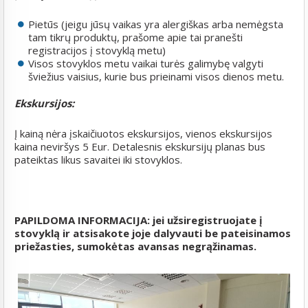
Pietūs (jeigu jūsų vaikas yra alergiškas arba nemėgsta
tam tikrų produktų, prašome apie tai pranešti
registracijos į stovyklą metu)
Visos stovyklos metu vaikai turės galimybę valgyti
šviežius vaisius, kurie bus prieinami visos dienos metu.
Ekskursijos:
Į kainą nėra įskaičiuotos ekskursijos, vienos ekskursijos
kaina neviršys 5 Eur. Detalesnis ekskursijų planas bus
pateiktas likus savaitei iki stovyklos.
PAPILDOMA INFORMACIJA: jei užsiregistruojate į
stovyklą ir atsisakote joje dalyvauti be pateisinamos
priežasties, sumokėtas avansas negrąžinamas.