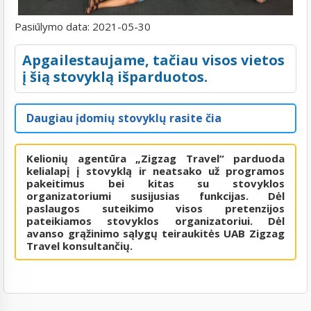
Pasiūlymo data:
2021-05-30
Apgailestaujame, tačiau visos vietos
į šią stovyklą išparduotos.
Daugiau įdomių stovyklų rasite čia
Kelionių agentūra „Zigzag Travel“ parduoda
kelialapį į stovyklą ir neatsako už programos
pakeitimus bei kitas su stovyklos
organizatoriumi susijusias funkcijas. Dėl
paslaugos suteikimo visos pretenzijos
pateikiamos stovyklos organizatoriui. Dėl
avanso grąžinimo sąlygų teiraukitės UAB Zigzag
Travel konsultančių.