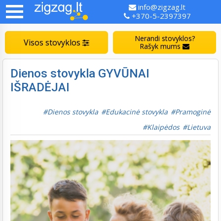
info@zigzag.lt
+370-5-2397397
Nerandi stovyklos?
Visos stovyklos
Rašyk mums
Dienos stovykla GYVŪNAI
IŠRADĖJAI
Dienos stovykla
Edukacinė stovykla
Pramoginė
Klaipėdos
Lietuva