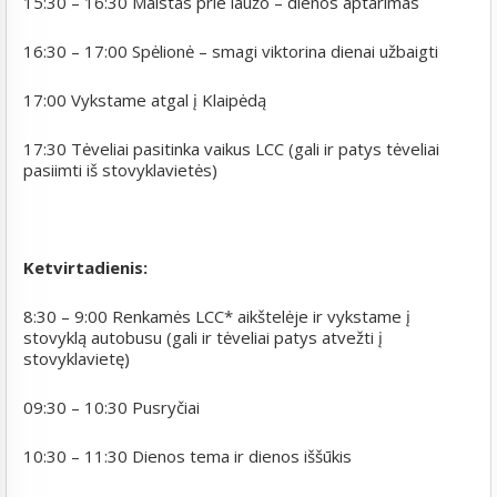
15:30 – 16:30 Maistas prie laužo – dienos aptarimas
16:30 – 17:00 Spėlionė – smagi viktorina dienai užbaigti
17:00 Vykstame atgal į Klaipėdą
17:30 Tėveliai pasitinka vaikus LCC (gali ir patys tėveliai
pasiimti iš stovyklavietės)
Ketvirtadienis:
8:30 – 9:00 Renkamės LCC* aikštelėje ir vykstame į
stovyklą autobusu (gali ir tėveliai patys atvežti į
stovyklavietę)
09:30 – 10:30 Pusryčiai
10:30 – 11:30 Dienos tema ir dienos iššūkis