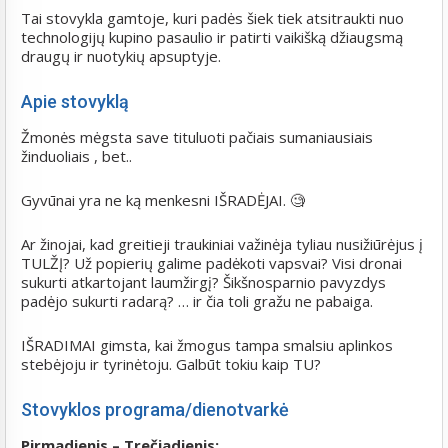
Tai stovykla gamtoje, kuri padės šiek tiek atsitraukti nuo
technologijų kupino pasaulio ir patirti vaikišką džiaugsmą
draugų ir nuotykių apsuptyje.
Apie stovyklą
Žmonės mėgsta save tituluoti pačiais sumaniausiais
žinduoliais , bet..
Gyvūnai yra ne ką menkesni IŠRADĖJAI. 🧐
Ar žinojai, kad greitieji traukiniai važinėja tyliau nusižiūrėjus į
TULŽĮ? Už popierių galime padėkoti vapsvai? Visi dronai
sukurti atkartojant laumžirgį? Šikšnosparnio pavyzdys
padėjo sukurti radarą? … ir čia toli gražu ne pabaiga.
IŠRADIMAI gimsta, kai žmogus tampa smalsiu aplinkos
stebėjoju ir tyrinėtoju. Galbūt tokiu kaip TU?
Stovyklos programa/dienotvarkė
Pirmadienis – Trečiadienis: