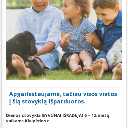
Apgailestaujame, tačiau visos vietos
į šią stovyklą išparduotos.
Dienos stovykla GYVŪNAI IŠRADĖJAI 6 – 12 metų
vaikams Klaipėdos r.