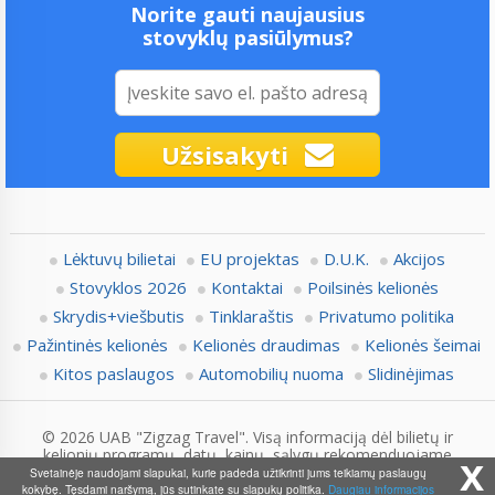
Norite gauti naujausius
stovyklų pasiūlymus?
Užsisakyti
Lėktuvų bilietai
EU projektas
D.U.K.
Akcijos
Stovyklos 2026
Kontaktai
Poilsinės kelionės
Skrydis+viešbutis
Tinklaraštis
Privatumo politika
Pažintinės kelionės
Kelionės draudimas
Kelionės šeimai
Kitos paslaugos
Automobilių nuoma
Slidinėjimas
© 2026 UAB "Zigzag Travel". Visą informaciją dėl bilietų ir
kelionių programų, datų, kainų, sąlygų rekomenduojame
x
pasitikslinti su Zigzag.lt konsultantais.
Svetainėje naudojami slapukai, kurie padeda užtikrinti jums teikiamų paslaugų
kokybę. Tęsdami naršymą, jūs sutinkate su slapukų politika.
Daugiau informacijos