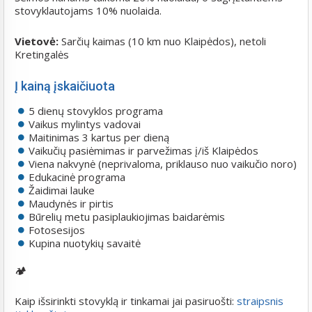
stovyklautojams 10% nuolaida.
Vietovė:
Sarčių kaimas (10 km nuo Klaipėdos), netoli
Kretingalės
Į kainą įskaičiuota
5 dienų stovyklos programa
Vaikus mylintys vadovai
Maitinimas 3 kartus per dieną
Vaikučių pasiėmimas ir parvežimas į/iš Klaipėdos
Viena nakvynė (neprivaloma, priklauso nuo vaikučio noro)
Edukacinė programa
Žaidimai lauke
Maudynės ir pirtis
Būrelių metu pasiplaukiojimas baidarėmis
Fotosesijos
Kupina nuotykių savaitė
🏕️
Kaip išsirinkti stovyklą ir tinkamai jai pasiruošti:
straipsnis