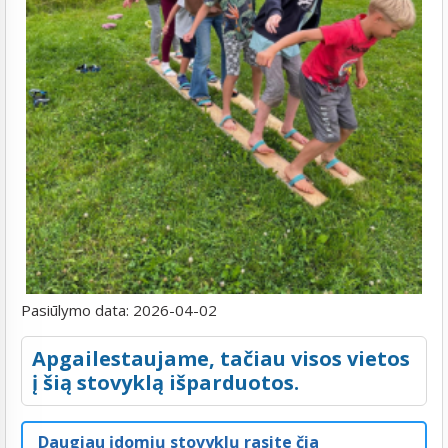
Pasiūlymo data:
2026-04-02
Apgailestaujame, tačiau visos vietos
į šią stovyklą išparduotos.
Daugiau įdomių stovyklų rasite čia