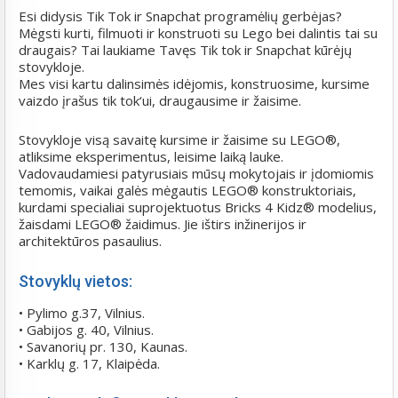
Esi didysis Tik Tok ir Snapchat programėlių gerbėjas?
Mėgsti kurti, filmuoti ir konstruoti su Lego bei dalintis tai su
draugais? Tai laukiame Tavęs Tik tok ir Snapchat kūrėjų
stovykloje.
Mes visi kartu dalinsimės idėjomis, konstruosime, kursime
vaizdo įrašus tik tok‘ui, draugausime ir žaisime.
Stovykloje visą savaitę kursime ir žaisime su LEGO®,
atliksime eksperimentus, leisime laiką lauke.
Vadovaudamiesi patyrusiais mūsų mokytojais ir įdomiomis
temomis, vaikai galės mėgautis LEGO® konstruktoriais,
kurdami specialiai suprojektuotus Bricks 4 Kidz® modelius,
žaisdami LEGO® žaidimus. Jie ištirs inžinerijos ir
architektūros pasaulius.
Stovyklų vietos:
• Pylimo g.37, Vilnius.
• Gabijos g. 40, Vilnius.
• Savanorių pr. 130, Kaunas.
• Karklų g. 17, Klaipėda.