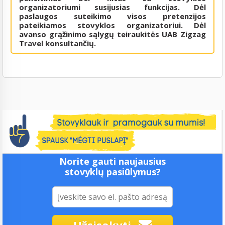
organizatoriumi susijusias funkcijas. Dėl
paslaugos suteikimo visos pretenzijos
pateikiamos stovyklos organizatoriui. Dėl
avanso grąžinimo sąlygų teiraukitės UAB Zigzag
Travel konsultančių.
Norite gauti naujausius
stovyklų pasiūlymus?