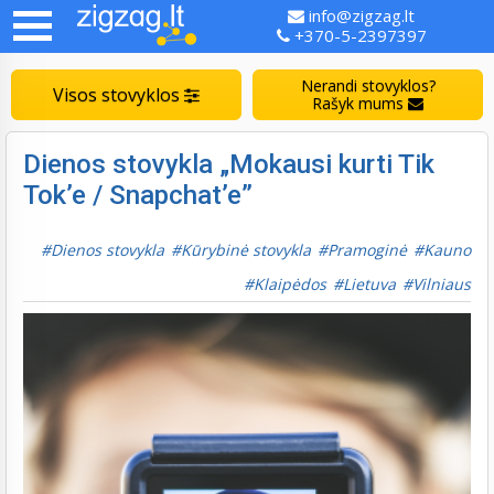
info@zigzag.lt
+370-5-2397397
Nerandi stovyklos?
Visos stovyklos
Rašyk mums
Dienos stovykla „Mokausi kurti Tik
Tok’e / Snapchat’e”
Dienos stovykla
Kūrybinė stovykla
Pramoginė
Kauno
Klaipėdos
Lietuva
Vilniaus