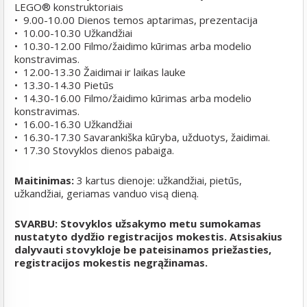
LEGO® konstruktoriais
• 9.00-10.00 Dienos temos aptarimas, prezentacija
• 10.00-10.30 Užkandžiai
• 10.30-12.00 Filmo/žaidimo kūrimas arba modelio
konstravimas.
• 12.00-13.30 Žaidimai ir laikas lauke
• 13.30-14.30 Pietūs
• 14.30-16.00 Filmo/žaidimo kūrimas arba modelio
konstravimas.
• 16.00-16.30 Užkandžiai
• 16.30-17.30 Savarankiška kūryba, užduotys, žaidimai.
• 17.30 Stovyklos dienos pabaiga.
Maitinimas:
3 kartus dienoje: užkandžiai, pietūs,
užkandžiai, geriamas vanduo visą dieną.
SVARBU: Stovyklos užsakymo metu sumokamas
nustatyto dydžio registracijos mokestis. Atsisakius
dalyvauti stovykloje be pateisinamos priežasties,
registracijos mokestis negrąžinamas.