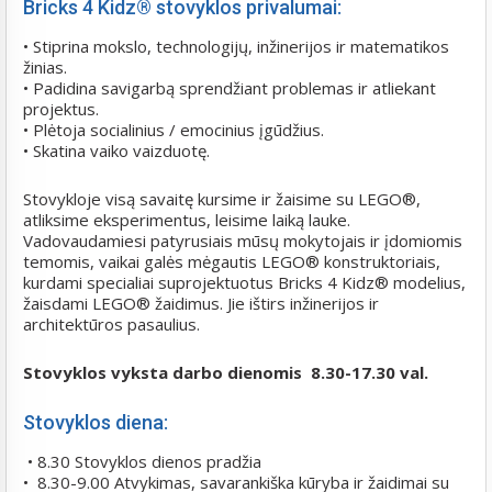
Bricks 4 Kidz® stovyklos privalumai:
• Stiprina mokslo, technologijų, inžinerijos ir matematikos
žinias.
• Padidina savigarbą sprendžiant problemas ir atliekant
projektus.
• Plėtoja socialinius / emocinius įgūdžius.
• Skatina vaiko vaizduotę.
Stovykloje visą savaitę kursime ir žaisime su LEGO®,
atliksime eksperimentus, leisime laiką lauke.
Vadovaudamiesi patyrusiais mūsų mokytojais ir įdomiomis
temomis, vaikai galės mėgautis LEGO® konstruktoriais,
kurdami specialiai suprojektuotus Bricks 4 Kidz® modelius,
žaisdami LEGO® žaidimus. Jie ištirs inžinerijos ir
architektūros pasaulius.
Stovyklos vyksta darbo dienomis 8.30-17.30 val.
Stovyklos diena:
• 8.30 Stovyklos dienos pradžia
• 8.30-9.00 Atvykimas, savarankiška kūryba ir žaidimai su