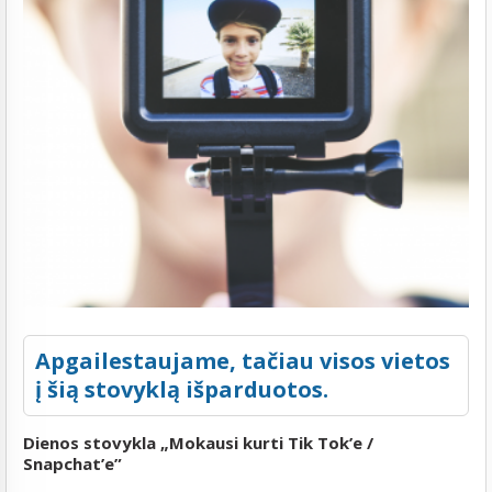
Apgailestaujame, tačiau visos vietos
į šią stovyklą išparduotos.
Dienos stovykla „Mokausi kurti Tik Tok’e /
Snapchat’e”