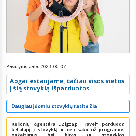
Pasiūlymo data:
2023-06-07
Apgailestaujame, tačiau visos vietos
į šią stovyklą išparduotos.
Daugiau įdomių stovyklų rasite čia
Kelionių agentūra „Zigzag Travel“ parduoda
kelialapį į stovyklą ir neatsako už programos
pakeitimus bei kitas su stovyklos