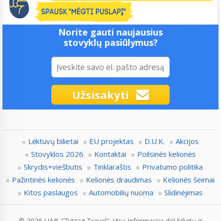
Norite gauti naujausius
stovyklų pasiūlymus?
Užsisakyti
Lėktuvų bilietai
EU projektas
D.U.K.
Akcijos
Stovyklos 2026
Kontaktai
Poilsinės kelionės
Skrydis+viešbutis
Tinklaraštis
Privatumo politika
Pažintinės kelionės
Kelionės draudimas
Kelionės šeimai
Kitos paslaugos
Automobilių nuoma
Slidinėjimas
© 2026 UAB "Zigzag Travel". Visą informaciją dėl bilietų ir