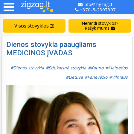
info@zigzag.lt
+370-5-2397397
Nerandi stovyklos?
Visos stovyklos
Rašyk mums
Dienos stovykla paaugliams
MEDICINOS ĮVADAS
Dienos stovykla
Edukacinė stovykla
Kauno
Klaipėdos
Lietuva
Panevėžio
Vilniaus