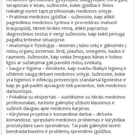
terapistais ir kitais, sužinosite, kokie įgūdžiai ir žinios
reikalingi norint tapti profesionalu medicinos srityje.
• Praktiniai medicinos įgūdžiai – sužinosite, kaip atlikti
pagrindinius medicinos tyrimus ir procedūras: matuoti
kraujospūdį, tikrinti širdies ritmą, atlikti paprastus
diagnostinius testus ir netgi sužinosite, kaip teikti pirmąją
pagalbą kritinėse situacijose.
• Anatomija ir fiziologija – leisimės į kūno vidų ir gilinsimės į
mūsų organų sistemas: širdį, plaučius, smegenis, kaulus ir
raumenis. Sužinosite, kaip veikia žmogaus kūnas ir kokios
ligos ar sužalojimai gali paveikti mūsų sveikatą.
• Sauga ir higiena – išmoksite, kaip svarbu išlaikyti higieną ir
užtikrinti saugą dirbant medicinos srityje. Sužinosite, kokie
yra higienos ir infekcijų prevencijos standartai ligoninėse ir
kaip jie gali padėti apsaugoti tiek pacientus, tiek medicinos
darbuotojus.
• Pokalbiai su ekspertais – susitiksime su tikrais medicinos
profesionalais, turėsite galimybę užduoti klausimus ir
sužinoti daugiau apie medicinos karjeras.
• Kūrybiniai projektai ir komandiniai darbai – dirbsite
komandose, spręsdami medicinos problemas ir kūrybiškai
pristatydami savo sprendimus. Tai puiki galimybė lavinti
bendradarbiavimo ir problemų sprendimo įgūdžius.