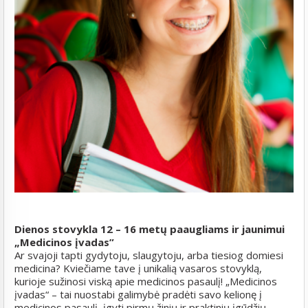
Dienos stovykla 12 – 16 metų paaugliams ir jaunimui
„Medicinos įvadas”
Ar svajoji tapti gydytoju, slaugytoju, arba tiesiog domiesi
medicina? Kviečiame tave į unikalią vasaros stovyklą,
kurioje sužinosi viską apie medicinos pasaulį! „Medicinos
įvadas“ – tai nuostabi galimybė pradėti savo kelionę į
medicinos pasaulį, įgyti pirmų žinių ir praktinių įgūdžių,