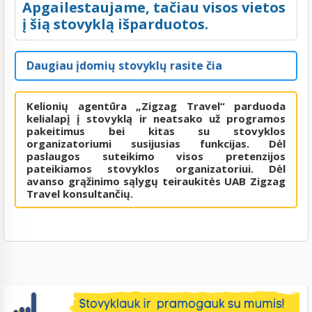
Apgailestaujame, tačiau visos vietos
į šią stovyklą išparduotos.
Daugiau įdomių stovyklų rasite čia
Kelionių agentūra „Zigzag Travel“ parduoda
kelialapį į stovyklą ir neatsako už programos
pakeitimus bei kitas su stovyklos
organizatoriumi susijusias funkcijas. Dėl
paslaugos suteikimo visos pretenzijos
pateikiamos stovyklos organizatoriui. Dėl
avanso grąžinimo sąlygų teiraukitės UAB Zigzag
Travel konsultančių.