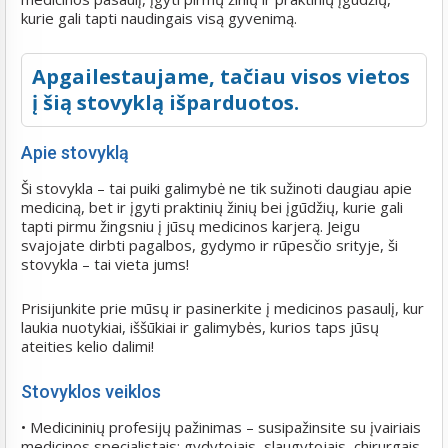
kurie gali tapti naudingais visą gyvenimą.
Apgailestaujame, tačiau visos vietos
į šią stovyklą išparduotos.
Apie stovyklą
Ši stovykla – tai puiki galimybė ne tik sužinoti daugiau apie
mediciną, bet ir įgyti praktinių žinių bei įgūdžių, kurie gali
tapti pirmu žingsniu į jūsų medicinos karjerą. Jeigu
svajojate dirbti pagalbos, gydymo ir rūpesčio srityje, ši
stovykla – tai vieta jums!
Prisijunkite prie mūsų ir pasinerkite į medicinos pasaulį, kur
laukia nuotykiai, iššūkiai ir galimybės, kurios taps jūsų
ateities kelio dalimi!
Stovyklos veiklos
• Medicininių profesijų pažinimas – susipažinsite su įvairiais
medicinos specialistais: gydytojais, slaugytojais, chirurgais,