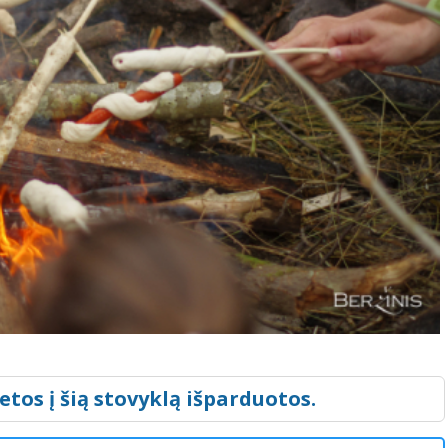
etos į šią stovyklą išparduotos.