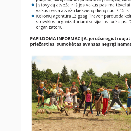
Į stovyklą atveža ir iš jos vaikus pasiima tėvelia
vaikus reikia atvežti kiekvieną dieną nuo 7.45 iki 
Kelionių agentūra „Zigzag Travel“ parduoda keli
stovyklos organizatoriumi susijusias funkcijas.
organizatoriui.
PAPILDOMA INFORMACIJA: jei užsiregistruojate
priežasties, sumokėtas avansas negrąžinama