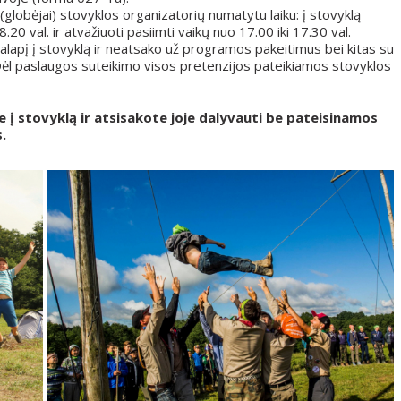
i (globėjai) stovyklos organizatorių numatytu laiku: į stovyklą
8.20 val. ir atvažiuoti pasiimti vaikų nuo 17.00 iki 17.30 val.
alapį į stovyklą ir neatsako už programos pakeitimus bei kitas su
 Dėl paslaugos suteikimo visos pretenzijos pateikiamos stovyklos
 į stovyklą ir atsisakote joje dalyvauti be pateisinamos
s.