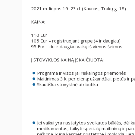
2021 m. liepos 19–23 d. (Kaunas, Trakų g. 18)
KAINA:
110 Eur
105 Eur – registruojant grupę (4 ir daugiau)
95 Eur – du ir daugiau vaikų iš vienos šeimos
Į STOVYKLOS KAINĄ ĮSKAIČIUOTA:
Programa ir visos jai reikalingos priemonės
Maitinimas 3 k. per dieną: užkandžiai, pietūs ir p
Skautiška stovyklinė atributika
Jei vaikui yra nustatytos sveikatos būklės, dėl ku
medikamentus, taikyti specialų maitinimą ir pan
pažyma, kurią kasmet pristatote į mokyklą Liet