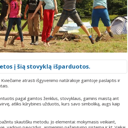
etos į šią stovyklą išparduotos.
 Kviečiame atrasti išgyvenimo natūralioje gamtoje paslaptis ir
tais.
rientuotis pagal gamtos ženklus, stovyklaus, gamins maistą ant
 virvę, atliks kūrybines užduotis, kurs savo simboliką, augs kaip
žintu skautišku metodu. Jo elementai: mokymasis veikiant,
oje, vadovo pavyzdys, asmeninio pažangumo sistema ir kt. Vaikai,