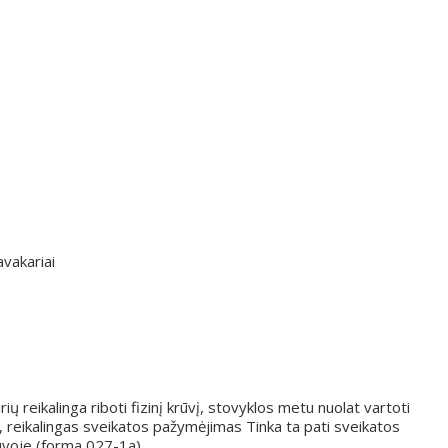
avakariai
rių reikalinga riboti fizinį krūvį, stovyklos metu nuolat vartoti
., reikalingas sveikatos pažymėjimas Tinka ta pati sveikatos
uvoje (forma 027-1a).