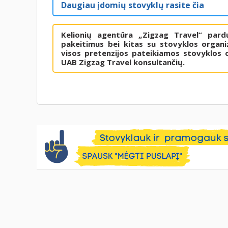
Daugiau įdomių stovyklų rasite čia
Kelionių agentūra „Zigzag Travel“ pard
pakeitimus bei kitas su stovyklos organiz
visos pretenzijos pateikiamos stovyklos o
UAB Zigzag Travel konsultančių.