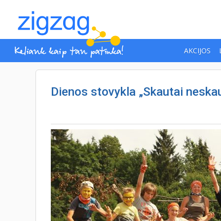
AKCIJOS
Dienos stovykla „Skautai neska