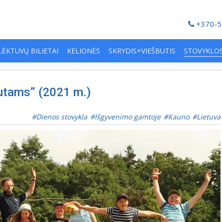
+370-5
LĖKTUVŲ BILIETAI
KELIONĖS
SKRYDIS+VIEŠBUTIS
STOVYKLO
utams” (2021 m.)
Dienos stovykla
Išgyvenimo gamtoje
Kauno
Lietuva