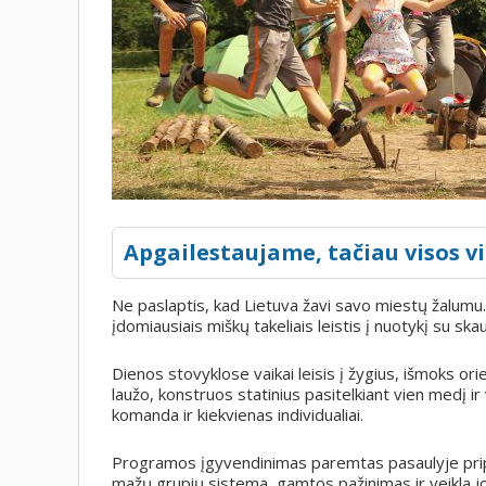
Apgailestaujame, tačiau visos vi
Ne paslaptis, kad Lietuva žavi savo miestų žalumu.
įdomiausiais miškų takeliais leistis į nuotykį su skau
Dienos stovyklose vaikai leisis į žygius, išmoks o
laužo, konstruos statinius pasitelkiant vien medį ir
komanda ir kiekvienas individualiai.
Programos įgyvendinimas paremtas pasaulyje pripa
mažų grupių sistema, gamtos pažinimas ir veikla j