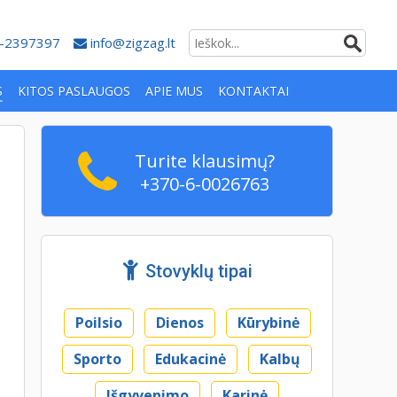
-2397397
info@zigzag.lt
S
KITOS PASLAUGOS
APIE MUS
KONTAKTAI
Turite klausimų?
+370-6-0026763
Stovyklų tipai
Poilsio
Dienos
Kūrybinė
Sporto
Edukacinė
Kalbų
Išgyvenimo
Karinė