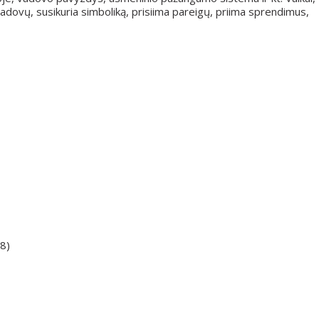
dovų, susikuria simboliką, prisiima pareigų, priima sprendimus,
18)