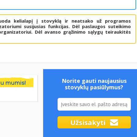
uoda kelialapį į stovyklą ir neatsako už programos
atoriumi susijusias funkcijas. Dėl paslaugos suteikimo
rganizatoriui. Dėl avanso grąžinimo sąlygų teiraukitės
Norite gauti naujausius
stovyklų pasiūlymus?
Užsisakyti