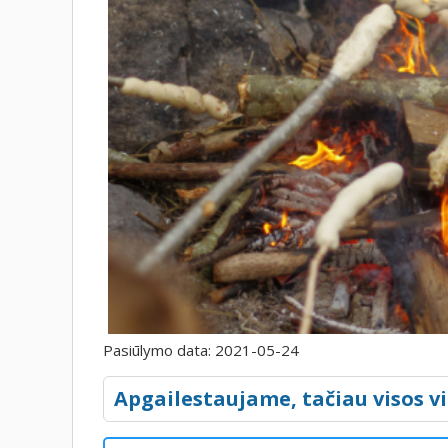
Pasiūlymo data:
2021-05-24
Apgailestaujame, tačiau visos vi