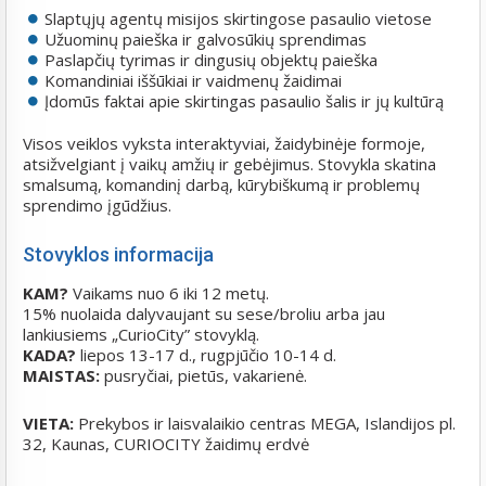
Slaptųjų agentų misijos skirtingose pasaulio vietose
Užuominų paieška ir galvosūkių sprendimas
Paslapčių tyrimas ir dingusių objektų paieška
Komandiniai iššūkiai ir vaidmenų žaidimai
Įdomūs faktai apie skirtingas pasaulio šalis ir jų kultūrą
Visos veiklos vyksta interaktyviai, žaidybinėje formoje,
atsižvelgiant į vaikų amžių ir gebėjimus. Stovykla skatina
smalsumą, komandinį darbą, kūrybiškumą ir problemų
sprendimo įgūdžius.
Stovyklos informacija
KAM?
Vaikams nuo 6 iki 12 metų.
15% nuolaida dalyvaujant su sese/broliu arba jau
lankiusiems „CurioCity” stovyklą.
KADA?
liepos 13-17 d., rugpjūčio 10-14 d.
MAISTAS:
pusryčiai, pietūs, vakarienė.
VIETA:
Prekybos ir laisvalaikio centras MEGA, Islandijos pl.
32, Kaunas, CURIOCITY žaidimų erdvė