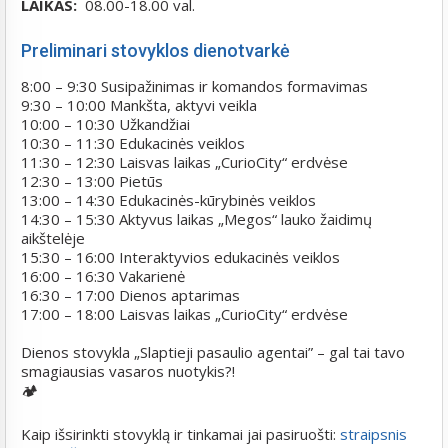
LAIKAS:
08.00-18.00 val.
Preliminari stovyklos dienotvarkė
8:00 – 9:30 Susipažinimas ir komandos formavimas
9:30 – 10:00 Mankšta, aktyvi veikla
10:00 – 10:30 Užkandžiai
10:30 – 11:30 Edukacinės veiklos
11:30 – 12:30 Laisvas laikas „CurioCity“ erdvėse
12:30 – 13:00 Pietūs
13:00 – 14:30 Edukacinės-kūrybinės veiklos
14:30 – 15:30 Aktyvus laikas „Megos“ lauko žaidimų
aikštelėje
15:30 – 16:00 Interaktyvios edukacinės veiklos
16:00 – 16:30 Vakarienė
16:30 – 17:00 Dienos aptarimas
17:00 – 18:00 Laisvas laikas „CurioCity“ erdvėse
Dienos stovykla „Slaptieji pasaulio agentai” – gal tai tavo
smagiausias vasaros nuotykis?!
🏕️
Kaip išsirinkti stovyklą ir tinkamai jai pasiruošti:
straipsnis