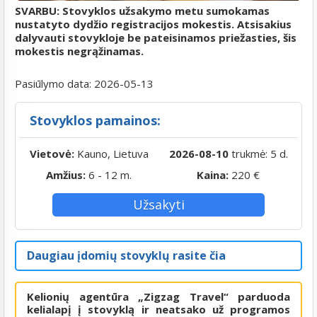
SVARBU: Stovyklos užsakymo metu sumokamas
nustatyto dydžio registracijos mokestis. Atsisakius
dalyvauti stovykloje be pateisinamos priežasties, šis
mokestis negrąžinamas.
Pasiūlymo data:
2026-05-13
Stovyklos pamainos:
Vietovė:
Kauno, Lietuva
2026-08-10
trukmė: 5 d.
Amžius:
6 - 12 m.
Kaina:
220 €
Užsakyti
Daugiau įdomių stovyklų rasite čia
Kelionių agentūra „Zigzag Travel“ parduoda
kelialapį į stovyklą ir neatsako už programos