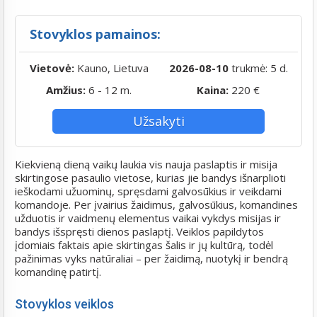
Stovyklos pamainos:
Vietovė:
Kauno, Lietuva
2026-08-10
trukmė: 5 d.
Amžius:
6 - 12 m.
Kaina:
220 €
Užsakyti
Kiekvieną dieną vaikų laukia vis nauja paslaptis ir misija
skirtingose pasaulio vietose, kurias jie bandys išnarplioti
ieškodami užuominų, spręsdami galvosūkius ir veikdami
komandoje. Per įvairius žaidimus, galvosūkius, komandines
užduotis ir vaidmenų elementus vaikai vykdys misijas ir
bandys išspręsti dienos paslaptį. Veiklos papildytos
įdomiais faktais apie skirtingas šalis ir jų kultūrą, todėl
pažinimas vyks natūraliai – per žaidimą, nuotykį ir bendrą
komandinę patirtį.
Stovyklos veiklos