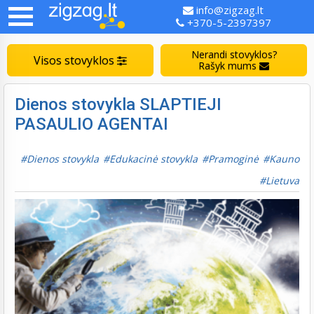
info@zigzag.lt
+370-5-2397397
Nerandi stovyklos?
Visos stovyklos
Rašyk mums
Dienos stovykla SLAPTIEJI
PASAULIO AGENTAI
Dienos stovykla
Edukacinė stovykla
Pramoginė
Kauno
Lietuva