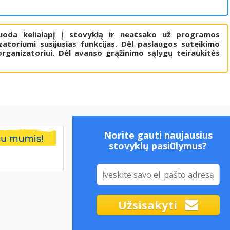
uoda kelialapį į stovyklą ir neatsako už programos
atoriumi susijusias funkcijas. Dėl paslaugos suteikimo
rganizatoriui. Dėl avanso grąžinimo sąlygų teiraukitės
Norite gauti naujausius
stovyklų pasiūlymus?
Užsisakyti