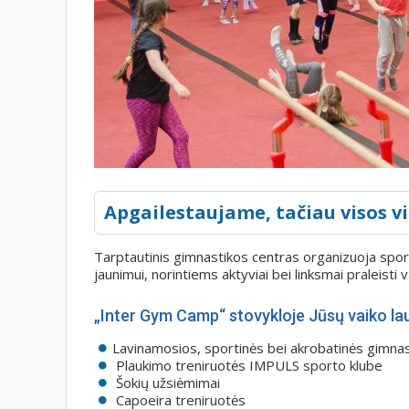
Apgailestaujame, tačiau visos vi
Tarptautinis gimnastikos centras organizuoja sporto
jaunimui, norintiems aktyviai bei linksmai praleisti
„Inter Gym Camp“ stovykloje Jūsų vaiko lau
Lavinamosios, sportinės bei akrobatinės gimnast
Plaukimo treniruotės IMPULS sporto klube
Šokių užsiėmimai
Capoeira treniruotės