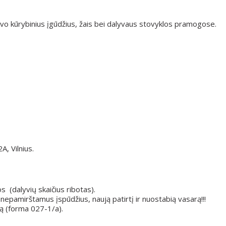
avo kūrybinius įgūdžius, žais bei dalyvaus stovyklos pramogose.
A, Vilnius.
os (dalyvių skaičius ribotas).
epamirštamus įspūdžius, naują patirtį ir nuostabią vasarą!!!
ą (forma 027-1/a).