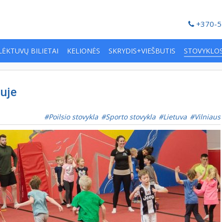
+370-5
LĖKTUVŲ BILIETAI
KELIONĖS
SKRYDIS+VIEŠBUTIS
STOVYKLO
iuje
Poilsio stovykla
Sporto stovykla
Lietuva
Vilniaus