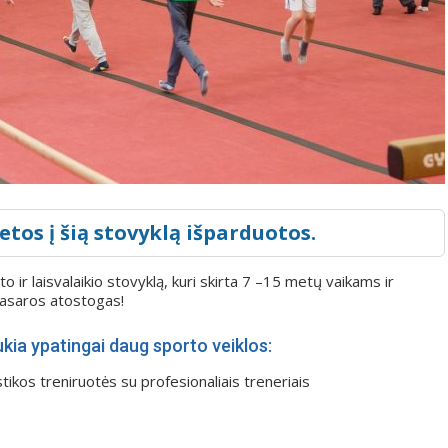
etos į šią stovyklą išparduotos.
 ir laisvalaikio stovyklą, kuri skirta 7 –15 metų vaikams ir
 vasaros atostogas!
kia ypatingai daug sporto veiklos:
ikos treniruotės su profesionaliais treneriais