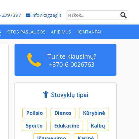
-2397397
info@zigzag.lt
S
KITOS PASLAUGOS
APIE MUS
KONTAKTAI
Turite klausimų?
+370-6-0026763
Stovyklų tipai
Poilsio
Dienos
Kūrybinė
Sporto
Edukacinė
Kalbų
Išgyvenimo
Karinė