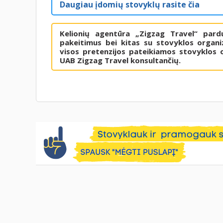
Daugiau įdomių stovyklų rasite čia
Kelionių agentūra „Zigzag Travel“ pard
pakeitimus bei kitas su stovyklos organiz
visos pretenzijos pateikiamos stovyklos o
UAB Zigzag Travel konsultančių.