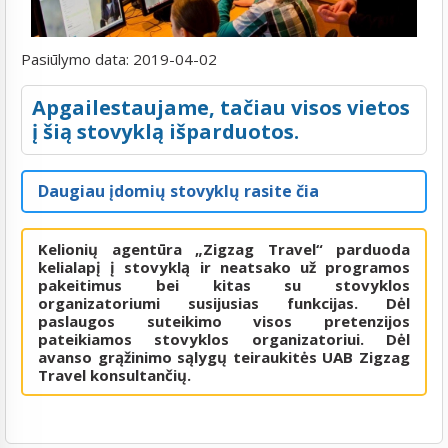
Pasiūlymo data:
2019-04-02
Apgailestaujame, tačiau visos vietos
į šią stovyklą išparduotos.
Daugiau įdomių stovyklų rasite čia
Kelionių agentūra „Zigzag Travel“ parduoda
kelialapį į stovyklą ir neatsako už programos
pakeitimus bei kitas su stovyklos
organizatoriumi susijusias funkcijas. Dėl
paslaugos suteikimo visos pretenzijos
pateikiamos stovyklos organizatoriui. Dėl
avanso grąžinimo sąlygų teiraukitės UAB Zigzag
Travel konsultančių.