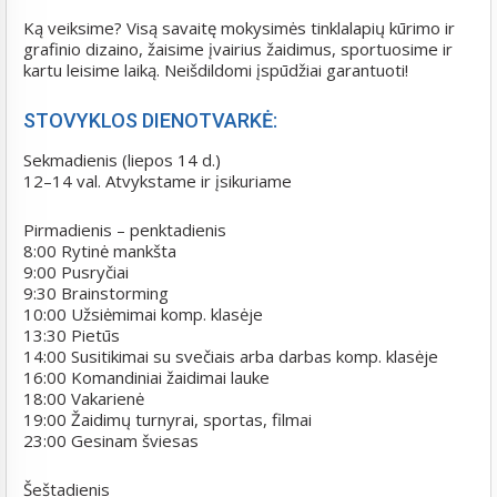
Ką veiksime? Visą savaitę mokysimės tinklalapių kūrimo ir
grafinio dizaino, žaisime įvairius žaidimus, sportuosime ir
kartu leisime laiką. Neišdildomi įspūdžiai garantuoti!
STOVYKLOS DIENOTVARKĖ:
Sekmadienis (liepos 14 d.)
12–14 val. Atvykstame ir įsikuriame
Pirmadienis – penktadienis
8:00 Rytinė mankšta
9:00 Pusryčiai
9:30 Brainstorming
10:00 Užsiėmimai komp. klasėje
13:30 Pietūs
14:00 Susitikimai su svečiais arba darbas komp. klasėje
16:00 Komandiniai žaidimai lauke
18:00 Vakarienė
19:00 Žaidimų turnyrai, sportas, filmai
23:00 Gesinam šviesas
Šeštadienis