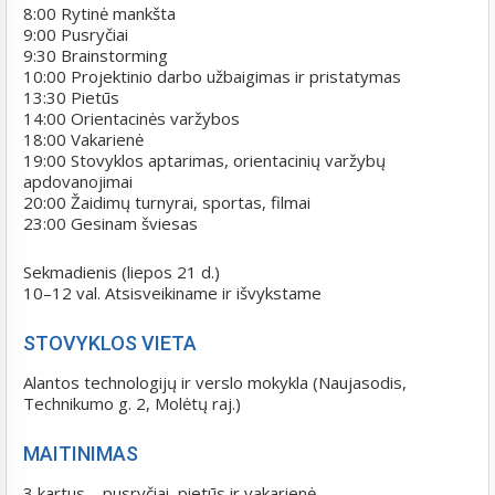
8:00 Rytinė mankšta
9:00 Pusryčiai
9:30 Brainstorming
10:00 Projektinio darbo užbaigimas ir pristatymas
13:30 Pietūs
14:00 Orientacinės varžybos
18:00 Vakarienė
19:00 Stovyklos aptarimas, orientacinių varžybų
apdovanojimai
20:00 Žaidimų turnyrai, sportas, filmai
23:00 Gesinam šviesas
Sekmadienis (liepos 21 d.)
10–12 val. Atsisveikiname ir išvykstame
STOVYKLOS VIETA
Alantos technologijų ir verslo mokykla (Naujasodis,
Technikumo g. 2, Molėtų raj.)
MAITINIMAS
3 kartus – pusryčiai, pietūs ir vakarienė.