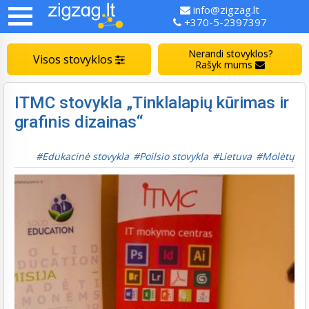
info@zigzag.lt
+370-5-2397397
Nerandi stovyklos?
Visos stovyklos
Rašyk mums
ITMC stovykla „Tinklalapių kūrimas ir
grafinis dizainas“
Edukacinė stovykla
Poilsio stovykla
Lietuva
Molėtų