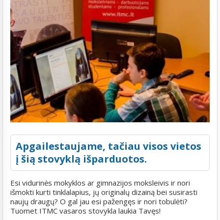
Apgailestaujame, tačiau visos vietos
į šią stovyklą išparduotos.
Esi vidurinės mokyklos ar gimnazijos moksleivis ir nori
išmokti kurti tinklalapius, jų originalų dizainą bei susirasti
naujų draugų? O gal jau esi pažengęs ir nori tobulėti?
Tuomet ITMC vasaros stovykla laukia Tavęs!