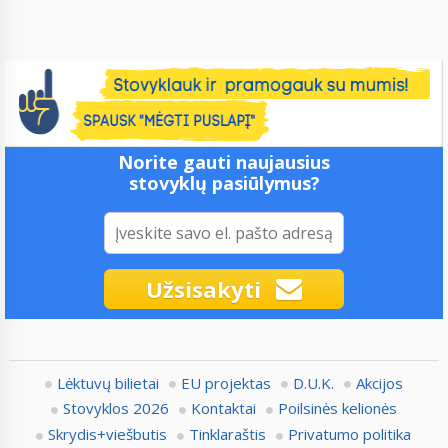
Norite gauti naujausius
stovyklų pasiūlymus?
Užsisakyti
Lėktuvų bilietai
EU projektas
D.U.K.
Akcijos
Stovyklos 2026
Kontaktai
Poilsinės kelionės
Skrydis+viešbutis
Tinklaraštis
Privatumo politika