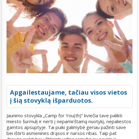
Apgailestaujame, tačiau visos vietos
į šią stovyklą išparduotos.
Jaunimo stovykla „Camp for You(th)” kviečia tave palikti
miesto šurmulį ir nerti į nepamirštamą nuotykį, nepaliestos
gamtos apsuptyje. Tai puiki galimybė geriau pažinti save
bei ištirti asmenines drąsos ir narsos ribas. Taip pat