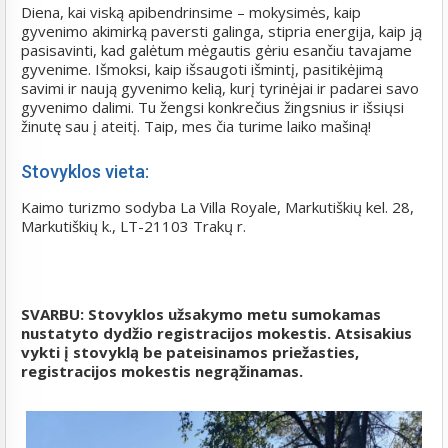
Diena, kai viską apibendrinsime – mokysimės, kaip
gyvenimo akimirką paversti galinga, stipria energija, kaip ją
pasisavinti, kad galėtum mėgautis gėriu esančiu tavajame
gyvenime. Išmoksi, kaip išsaugoti išmintį, pasitikėjimą
savimi ir naują gyvenimo kelią, kurį tyrinėjai ir padarei savo
gyvenimo dalimi. Tu žengsi konkrečius žingsnius ir išsiųsi
žinutę sau į ateitį. Taip, mes čia turime laiko mašiną!
Stovyklos vieta:
Kaimo turizmo sodyba La Villa Royale, Markutiškių kel. 28,
Markutiškių k., LT-21103 Trakų r.
SVARBU: Stovyklos užsakymo metu sumokamas
nustatyto dydžio registracijos mokestis. Atsisakius
vykti į stovyklą be pateisinamos priežasties,
registracijos mokestis negrąžinamas.