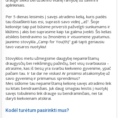
drauge siekti bei užtikrinti vidinę ramybę su savimi ir
aplinkiniais.
Per 5 dienas leisimės į savęs atradimo kelią, kuris padės
tau išsiaiškinti kas esi, suprasti savo vidinį ‚,aš‘‘. Šioje
kelionėje taip pat būsime priversti pažvelgti sunkumams ir
kliūtims į akis bei suprasime kaip tai galima įveikti. Šis kelias
atskleis bendravimo su žmonėmis ir visuomene ypatumus.
Jaunimo stovykla „Camp for You(th)” gali tapti geriausiu
tavo vasaros nuotykiu!
Stovyklos metu užmegsime daugybę nepamirštamų
draugysčių bei reikšmingų pažinčių, bet visų svarbiausia –
atrasime, kas iš tiesų yra svarbu kiekvieno gyvenime, ypač
pačiam tau. Ir tai dar ne viskas! Ar prisiimsi atsakomybę už
savo gyvenimą ir priimamus sprendimus?
Mes siūlome tau nepamirštamą kelionę savęs atradimo link
su kitais bendraamžiais. Juk daug smagiau leistis į nuotykį
savęs tobulinimo link drauge su bendraminčiais, nei tai
daryti kiekvienam atskirai.
Kodėl turėtum pasirinkti mus?