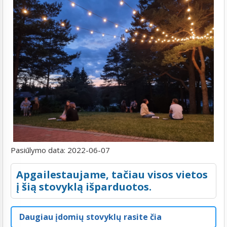
Pasiūlymo data:
2022-06-07
Apgailestaujame, tačiau visos vietos
į šią stovyklą išparduotos.
Daugiau įdomių stovyklų rasite čia