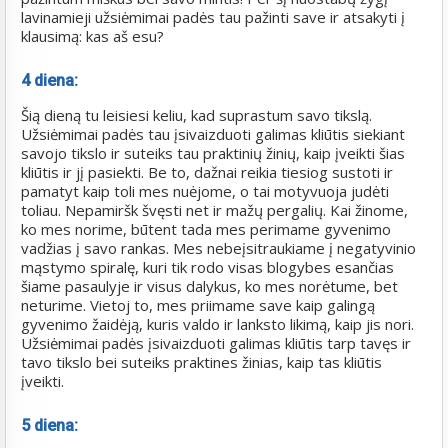
lavinamieji užsiėmimai padės tau pažinti save ir atsakyti į
klausimą: kas aš esu?
4 diena:
Šią dieną tu leisiesi keliu, kad suprastum savo tikslą.
Užsiėmimai padės tau įsivaizduoti galimas kliūtis siekiant
savojo tikslo ir suteiks tau praktinių žinių, kaip įveikti šias
kliūtis ir jį pasiekti. Be to, dažnai reikia tiesiog sustoti ir
pamatyt kaip toli mes nuėjome, o tai motyvuoja judėti
toliau. Nepamiršk švęsti net ir mažų pergalių. Kai žinome,
ko mes norime, būtent tada mes perimame gyvenimo
vadžias į savo rankas. Mes nebeįsitraukiame į negatyvinio
mąstymo spiralę, kuri tik rodo visas blogybes esančias
šiame pasaulyje ir visus dalykus, ko mes norėtume, bet
neturime. Vietoj to, mes priimame save kaip galingą
gyvenimo žaidėją, kuris valdo ir lanksto likimą, kaip jis nori.
Užsiėmimai padės įsivaizduoti galimas kliūtis tarp tavęs ir
tavo tikslo bei suteiks praktines žinias, kaip tas kliūtis
įveikti.
5 diena: