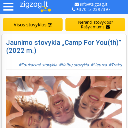
info@zigzag.lt
+370-5-2397397
Nerandi stovyklos?
Visos stovyklos
Rašyk mums
Jaunimo stovykla „Camp For You(th)”
(2022 m.)
Edukacinė stovykla
Kalbų stovykla
Lietuva
Trakų