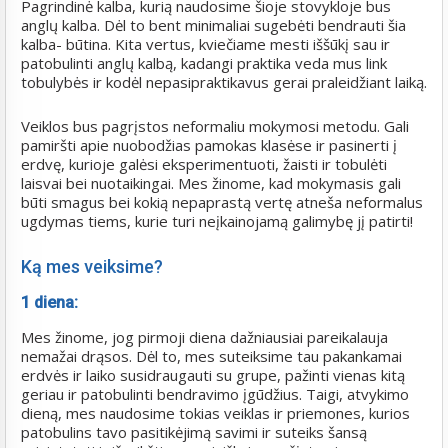
Pagrindinė kalba, kurią naudosime šioje stovykloje bus
anglų kalba. Dėl to bent minimaliai sugebėti bendrauti šia
kalba- būtina. Kita vertus, kviečiame mesti iššūkį sau ir
patobulinti anglų kalbą, kadangi praktika veda mus link
tobulybės ir kodėl nepasipraktikavus gerai praleidžiant laiką.
Veiklos bus pagrįstos neformaliu mokymosi metodu. Gali
pamiršti apie nuobodžias pamokas klasėse ir pasinerti į
erdvę, kurioje galėsi eksperimentuoti, žaisti ir tobulėti
laisvai bei nuotaikingai. Mes žinome, kad mokymasis gali
būti smagus bei kokią nepaprastą vertę atneša neformalus
ugdymas tiems, kurie turi neįkainojamą galimybę jį patirti!
Ką mes veiksime?
1 diena:
Mes žinome, jog pirmoji diena dažniausiai pareikalauja
nemažai drąsos. Dėl to, mes suteiksime tau pakankamai
erdvės ir laiko susidraugauti su grupe, pažinti vienas kitą
geriau ir patobulinti bendravimo įgūdžius. Taigi, atvykimo
dieną, mes naudosime tokias veiklas ir priemones, kurios
patobulins tavo pasitikėjimą savimi ir suteiks šansą