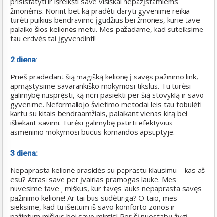
prisistatyti ir išreikšti save visiškai nepažįstamiems
žmonėms. Norint bet ką pradėti daryti gyvenime reikia
turėti puikius bendravimo įgūdžius bei žmones, kurie tave
palaiko šios kelionės metu. Mes pažadame, kad suteiksime
tau erdvės tai įgyvendinti!
2 diena
:
Prieš pradedant šią magišką kelionę į savęs pažinimo link,
apmąstysime savarankiško mokymosi tikslus. Tu turėsi
galimybę nuspręsti, ką nori pasiekti per šią stovyklą ir savo
gyvenime. Neformaliojo švietimo metodai leis tau tobulėti
kartu su kitais bendraamžiais, palaikant vienas kitą bei
išliekant savimi. Turėsi galimybę patirti efektyvius
asmeninio mokymosi būdus komandos apsuptyje.
3 diena:
Nepaprasta kelionė prasidės su paprastu klausimu – kas aš
esu? Atrasi save per įvairias pramogas lauke. Mes
nuvesime tave į miškus, kur tavęs lauks nepaprasta savęs
pažinimo kelionė! Ar tai bus sudėtinga? O taip, mes
sieksime, kad tu išeitum iš savo komforto zonos ir
pažintum miškus bei savo mintis! Per šį nuostabų žygį