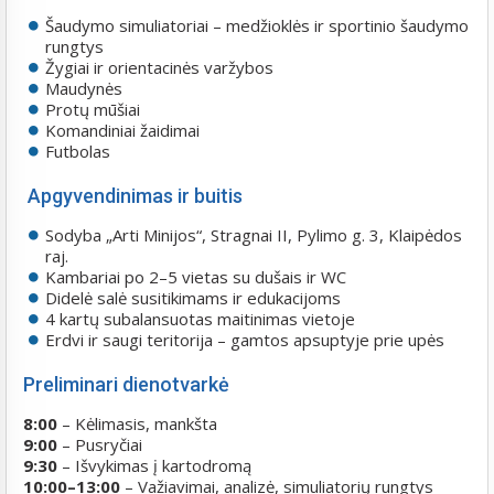
Šaudymo simuliatoriai – medžioklės ir sportinio šaudymo
rungtys
Žygiai ir orientacinės varžybos
Maudynės
Protų mūšiai
Komandiniai žaidimai
Futbolas
Apgyvendinimas ir buitis
Sodyba „Arti Minijos“, Stragnai II, Pylimo g. 3, Klaipėdos
raj.
Kambariai po 2–5 vietas su dušais ir WC
Didelė salė susitikimams ir edukacijoms
4 kartų subalansuotas maitinimas vietoje
Erdvi ir saugi teritorija – gamtos apsuptyje prie upės
Preliminari dienotvarkė
8:00
– Kėlimasis, mankšta
9:00
– Pusryčiai
9:30
– Išvykimas į kartodromą
10:00–13:00
– Važiavimai, analizė, simuliatorių rungtys