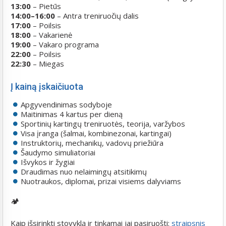
13:00
– Pietūs
14:00–16:00
– Antra treniruočių dalis
17:00
– Poilsis
18:00
– Vakarienė
19:00
– Vakaro programa
22:00
– Poilsis
22:30
– Miegas
Į kainą įskaičiuota
Apgyvendinimas sodyboje
Maitinimas 4 kartus per dieną
Sportinių kartingų treniruotės, teorija, varžybos
Visa įranga (šalmai, kombinezonai, kartingai)
Instruktorių, mechanikų, vadovų priežiūra
Šaudymo simuliatoriai
Išvykos ir žygiai
Draudimas nuo nelaimingų atsitikimų
Nuotraukos, diplomai, prizai visiems dalyviams
🏕️
Kaip išsirinkti stovyklą ir tinkamai jai pasiruošti:
straipsnis