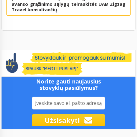
avanso grąžinimo sąlygų teiraukitės UAB Zigzag
Travel konsultančių.
Norite gauti naujausius
stovyklų pasiūlymus?
Užsisakyti