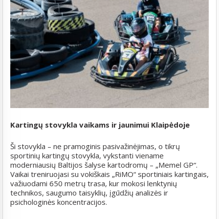
Kartingų stovykla vaikams ir jaunimui Klaipėdoje
Ši stovykla – ne pramoginis pasivažinėjimas, o tikrų
sportinių kartingų stovykla, vykstanti viename
moderniausių Baltijos šalyse kartodromų – „Memel GP“.
Vaikai treniruojasi su vokiškais „RiMO“ sportiniais kartingais,
važiuodami 650 metrų trasa, kur mokosi lenktynių
technikos, saugumo taisyklių, įgūdžių analizės ir
psichologinės koncentracijos.