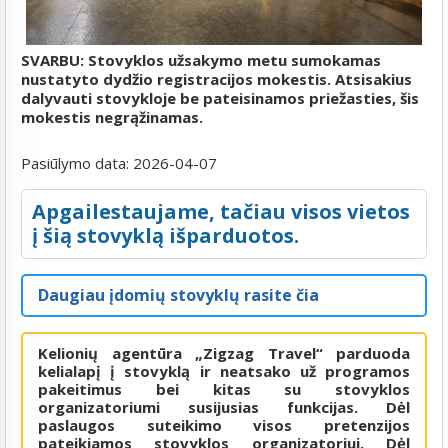
SVARBU: Stovyklos užsakymo metu sumokamas
nustatyto dydžio registracijos mokestis. Atsisakius
dalyvauti stovykloje be pateisinamos priežasties, šis
mokestis negrąžinamas.
Pasiūlymo data:
2026-04-07
Apgailestaujame, tačiau visos vietos
į šią stovyklą išparduotos.
Daugiau įdomių stovyklų rasite čia
Kelionių agentūra „Zigzag Travel“ parduoda
kelialapį į stovyklą ir neatsako už programos
pakeitimus bei kitas su stovyklos
organizatoriumi susijusias funkcijas. Dėl
paslaugos suteikimo visos pretenzijos
pateikiamos stovyklos organizatoriui. Dėl