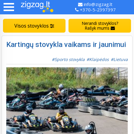
info@zigzag.lt
+370-5-2397397
Nerandi stovyklos?
Visos stovyklos
Rašyk mums
Kartingų stovykla vaikams ir jaunimui
Sporto stovykla
Klaipėdos
Lietuva