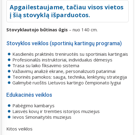
Apgailestaujame, tačiau visos vietos
į šią stovyklą išparduotos.
Stovyklautojo būtinas ūgis
– nuo 140 cm.
Stovyklos veiklos (sportinių kartingų programa)
Kasdienės praktinės treniruotės su sportiniais kartingais
Profesionalūs instruktoriai, individualus dėmesys
Trasa su laiko fiksavimo sistema
Važiavimų analizė ekrane, personalizuoti patarimai
Teorinės pamokos: sauga, technika, lenktynių strategija
Galimybė ruoštis Lietuvos kartingo čempionato lygiui
Edukacinės veiklos
Pabėgimo kambarys
Laisvės kovų ir tremties istorijos muziejus
Ievos Simonaitytės muziejus
Kitos veiklos