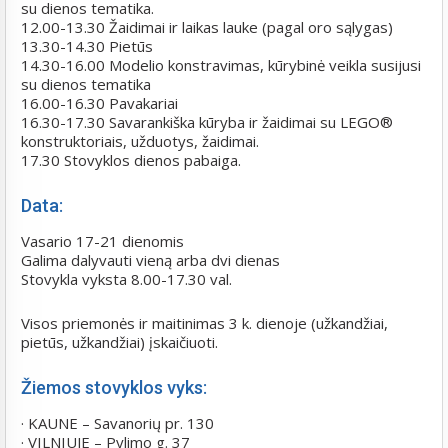
su dienos tematika.
12.00-13.30 Žaidimai ir laikas lauke (pagal oro sąlygas)
13.30-14.30 Pietūs
14.30-16.00 Modelio konstravimas, kūrybinė veikla susijusi
su dienos tematika
16.00-16.30 Pavakariai
16.30-17.30 Savarankiška kūryba ir žaidimai su LEGO®
konstruktoriais, užduotys, žaidimai.
17.30 Stovyklos dienos pabaiga.
Data:
Vasario 17-21 dienomis
Galima dalyvauti vieną arba dvi dienas
Stovykla vyksta 8.00-17.30 val.
Visos priemonės ir maitinimas 3 k. dienoje (užkandžiai,
pietūs, užkandžiai) įskaičiuoti.
Žiemos stovyklos vyks:
· KAUNE – Savanorių pr. 130
· VILNIUJE – Pylimo g. 37