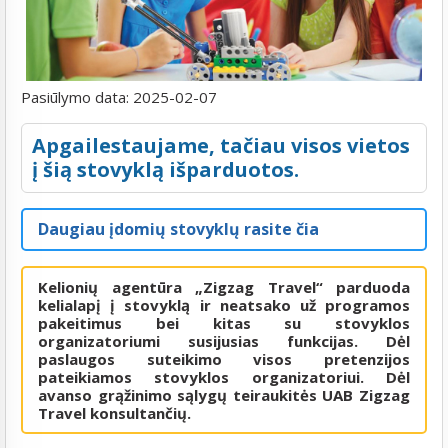
Pasiūlymo data:
2025-02-07
Apgailestaujame, tačiau visos vietos
į šią stovyklą išparduotos.
Daugiau įdomių stovyklų rasite čia
Kelionių agentūra „Zigzag Travel“ parduoda
kelialapį į stovyklą ir neatsako už programos
pakeitimus bei kitas su stovyklos
organizatoriumi susijusias funkcijas. Dėl
paslaugos suteikimo visos pretenzijos
pateikiamos stovyklos organizatoriui. Dėl
avanso grąžinimo sąlygų teiraukitės UAB Zigzag
Travel konsultančių.