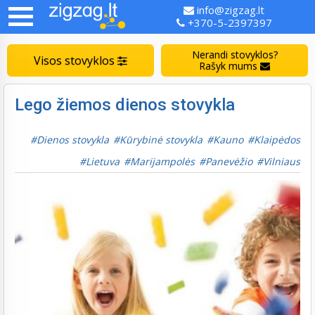
info@zigzag.lt
+370-5-2397397
Nerandi stovyklos?
Visos stovyklos
Rašyk mums
Lego žiemos dienos stovykla
Dienos stovykla
Kūrybinė stovykla
Kauno
Klaipėdos
Lietuva
Marijampolės
Panevėžio
Vilniaus