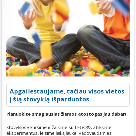
Apgailestaujame, tačiau visos vietos
į šią stovyklą išparduotos.
Planuokite smagiausias žiemos atostogas jau dabar!
Stovyklose kursime ir žaisime su LEGO®, atliksime
eksperimentus, leisime laiką lauke. Vadovaudamiesi