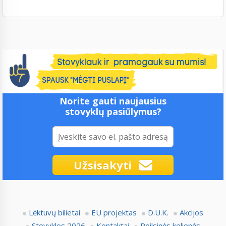
Norite gauti naujausius
stovyklų pasiūlymus?
Užsisakyti
Lėktuvų bilietai
EU projektas
D.U.K.
Akcijos
Stovyklos 2026
Kontaktai
Poilsinės kelionės