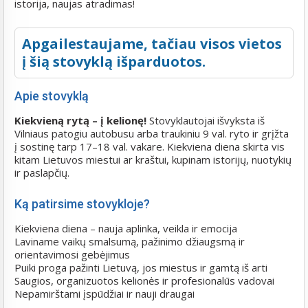
istorija, naujas atradimas!
Apgailestaujame, tačiau visos vietos
į šią stovyklą išparduotos.
Apie stovyklą
Kiekvieną rytą – į kelionę!
Stovyklautojai išvyksta iš
Vilniaus patogiu autobusu arba traukiniu 9 val. ryto ir grįžta
į sostinę tarp 17–18 val. vakare. Kiekviena diena skirta vis
kitam Lietuvos miestui ar kraštui, kupinam istorijų, nuotykių
ir paslapčių.
Ką patirsime stovykloje?
Kiekviena diena – nauja aplinka, veikla ir emocija
Laviname vaikų smalsumą, pažinimo džiaugsmą ir
orientavimosi gebėjimus
Puiki proga pažinti Lietuvą, jos miestus ir gamtą iš arti
Saugios, organizuotos kelionės ir profesionalūs vadovai
Nepamirštami įspūdžiai ir nauji draugai