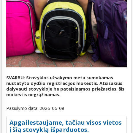
SVARBU: Stovyklos užsakymo metu sumokamas
nustatyto dydžio registracijos mokestis. Atsisakius
dalyvauti stovykloje be pateisinamos priežasties, šis
mokestis negrąžinamas.
Pasiūlymo data:
2026-06-08
Apgailestaujame, tačiau visos vietos
į šią stovyklą išparduotos.