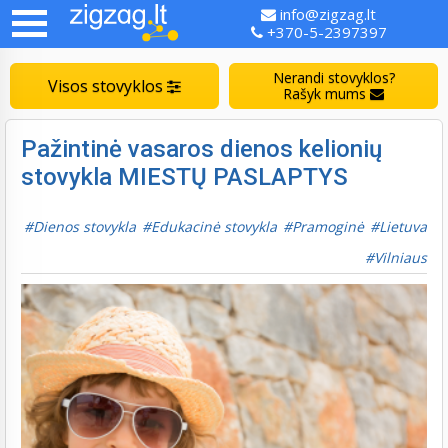
info@zigzag.lt
+370-5-2397397
Nerandi stovyklos?
Visos stovyklos
Rašyk mums
Pažintinė vasaros dienos kelionių
stovykla MIESTŲ PASLAPTYS
Dienos stovykla
Edukacinė stovykla
Pramoginė
Lietuva
Vilniaus