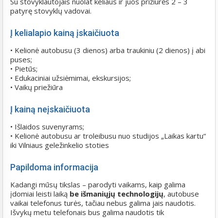
Su stovyklautojais nuolat keliaus ir juos prižiūrės 2 – 3
patyrę stovyklų vadovai.
Į kelialapio kainą įskaičiuota
• Kelionė autobusu (3 dienos) arba traukiniu (2 dienos) į abi
puses;
• Pietūs;
• Edukaciniai užsiėmimai, ekskursijos;
• Vaikų priežiūra
Į kainą neįskaičiuota
• Išlaidos suvenyrams;
• Kelionė autobusu ar troleibusu nuo studijos „Laikas kartu“
iki Vilniaus geležinkelio stoties
Papildoma informacija
Kadangi mūsų tikslas – parodyti vaikams, kaip galima
įdomiai leisti laiką
be išmaniųjų technologijų
, autobuse
vaikai telefonus turės, tačiau nebus galima jais naudotis.
Išvykų metu telefonais bus galima naudotis tik