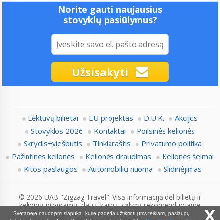
Norite gauti naujausius
stovyklų pasiūlymus?
Užsisakyti
Lėktuvų bilietai
EU projektas
D.U.K.
Akcijos
Stovyklos 2026
Kontaktai
Poilsinės kelionės
Skrydis+viešbutis
Tinklaraštis
Privatumo politika
Pažintinės kelionės
Kelionės draudimas
Kelionės šeimai
Kitos paslaugos
Automobilių nuoma
Slidinėjimas
© 2026 UAB "Zigzag Travel". Visą informaciją dėl bilietų ir
kelionių programų, datų, kainų, sąlygų rekomenduojame
x
pasitikslinti su Zigzag.lt konsultantais.
Svetainėje naudojami slapukai, kurie padeda užtikrinti jums teikiamų paslaugų