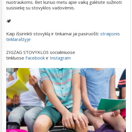
nuotraukoms. Bet kuriuo metu apie vaiką galėsite sužinoti
susisiekę su stovyklos vadovėmis.
🏕️
Kaip išsirinkti stovyklą ir tinkamai jai pasiruošti:
straipsnis
tinklaraštyje
ZIGZAG STOVYKLOS socialiniuose
tinkluose
Facebook
ir
Instagram