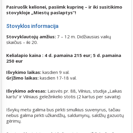
Pasiruošk kelionei, pasiimk kuprinę – ir iki susitikimo
stovykloje „Miestų paslaptys“!
Stovyklos informacija
Stovyklautojų amžius:
7 – 12 m. Didžiausias vaikų
skaičius – iki 20.
Kelialapio kaina : 4 d. pamaina 215 eur; 5 d. pamaina
250 eur
Išvykimo laikas:
kasdien 9 val.
Grįžimo laikas:
kasdien 17-18 val.
Išvykimo adresas:
Laisvės pr. 88, Vilnius, studija „Laikas
kartu“ ir Vilniaus geležinkelio stotis (2 kartus per savaitę)
Išvykų metu galima bus pirkti smulkius suvenyrus, tačiau
nebus galima pirkti užkandžių, saldumynų, saldžių gazuotų
gėrimų.