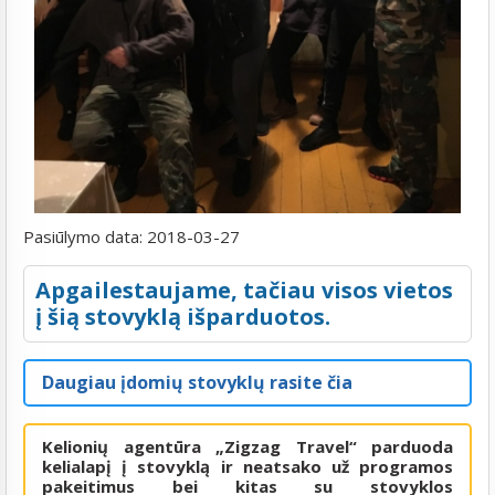
Pasiūlymo data:
2018-03-27
Apgailestaujame, tačiau visos vietos
į šią stovyklą išparduotos.
Daugiau įdomių stovyklų rasite čia
Kelionių agentūra „Zigzag Travel“ parduoda
kelialapį į stovyklą ir neatsako už programos
pakeitimus bei kitas su stovyklos