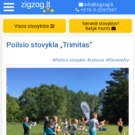
info@zigzag.lt
+370-5-2397397
Nerandi stovyklos?
Visos stovyklos
Rašyk mums
Poilsio stovykla „Trimitas“
Poilsio stovykla
Lietuva
Panevėžio