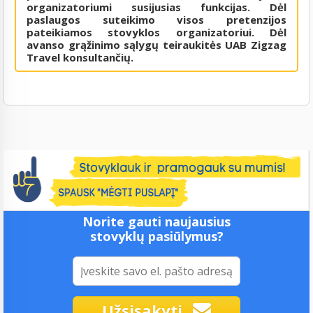
organizatoriumi susijusias funkcijas. Dėl
paslaugos suteikimo visos pretenzijos
pateikiamos stovyklos organizatoriui. Dėl
avanso grąžinimo sąlygų teiraukitės UAB Zigzag
Travel konsultančių.
Norite gauti naujausius
stovyklų pasiūlymus?
Užsisakyti