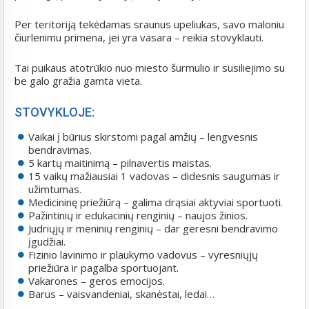
Per teritoriją tekėdamas sraunus upeliukas, savo maloniu
čiurlenimu primena, jei yra vasara – reikia stovyklauti.
Tai puikaus atotrūkio nuo miesto šurmulio ir susiliejimo su
be galo gražia gamta vieta.
STOVYKLOJE:
Vaikai į būrius skirstomi pagal amžių – lengvesnis
bendravimas.
5 kartų maitinimą – pilnavertis maistas.
15 vaikų mažiausiai 1 vadovas – didesnis saugumas ir
užimtumas.
Medicininę priežiūrą – galima drąsiai aktyviai sportuoti.
Pažintinių ir edukacinių renginių – naujos žinios.
Judriųjų ir meninių renginių – dar geresni bendravimo
įgudžiai.
Fizinio lavinimo ir plaukymo vadovus – vyresniųjų
priežiūra ir pagalba sportuojant.
Vakarones – geros emocijos.
Barus – vaisvandeniai, skanėstai, ledai…