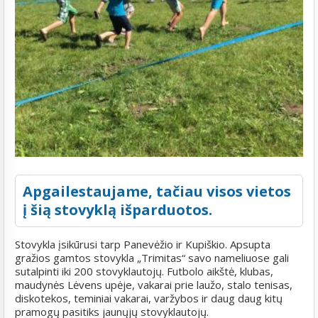
Apgailestaujame, tačiau visos vietos
į šią stovyklą išparduotos.
Stovykla įsikūrusi tarp Panevėžio ir Kupiškio. Apsupta
gražios gamtos stovykla „Trimitas“ savo nameliuose gali
sutalpinti iki 200 stovyklautojų. Futbolo aikštė, klubas,
maudynės Lėvens upėje, vakarai prie laužo, stalo tenisas,
diskotekos, teminiai vakarai, varžybos ir daug daug kitų
pramogų pasitiks jaunųjų stovyklautojų.