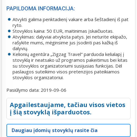
PAPILDOMA INFORMACIJA:
Atvykti galima penktadienį vakare arba šeštadienį iš pat
ryto.
Stovyklos kaina: 50 EUR, maitinimas įskaičiuotas.
Atvykimas: dalyviai atvyksta patys. Jei neturite ekipažo,
rašykite mums, mėginsime jus įsodinti pas kažką iš
dalyvių.
Kelionių agentūra „Zigzag Travel“ parduoda kelialapį į
stovyklą ir neatsako už programos pakeitimus bei kitas
su stovyklos organizatoriumi susijusias funkcijas. Dėl
paslaugos suteikimo visos pretenzijos pateikiamos
stovyklos organizatoriui.
Pasiūlymo data:
2019-09-06
Apgailestaujame, tačiau visos vietos
į šią stovyklą išparduotos.
Daugiau įdomių stovyklų rasite čia