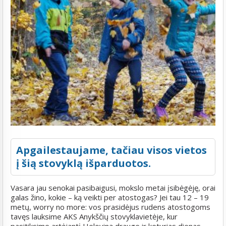
Apgailestaujame, tačiau visos vietos
į šią stovyklą išparduotos.
Vasara jau senokai pasibaigusi, mokslo metai įsibėgėję, orai
galas žino, kokie – ką veikti per atostogas? Jei tau 12 – 19
metų, worry no more: vos prasidėjus rudens atostogoms
tavęs lauksime AKS Anykščių stovyklavietėje, kur