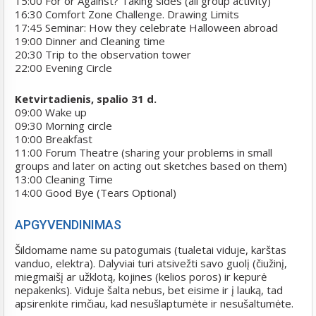
15:00 For or Against? Taking sides (all group activity)
16:30 Comfort Zone Challenge. Drawing Limits
17:45 Seminar: How they celebrate Halloween abroad
19:00 Dinner and Cleaning time
20:30 Trip to the observation tower
22:00 Evening Circle
Ketvirtadienis, spalio 31 d.
09:00 Wake up
09:30 Morning circle
10:00 Breakfast
11:00 Forum Theatre (sharing your problems in small
groups and later on acting out sketches based on them)
13:00 Cleaning Time
14:00 Good Bye (Tears Optional)
APGYVENDINIMAS
Šildomame name su patogumais (tualetai viduje, karštas
vanduo, elektra). Dalyviai turi atsivežti savo guolį (čiužinį,
miegmaišį ar užklotą, kojines (kelios poros) ir kepurė
nepakenks). Viduje šalta nebus, bet eisime ir į lauką, tad
apsirenkite rimčiau, kad nesušlaptumėte ir nesušaltumėte.