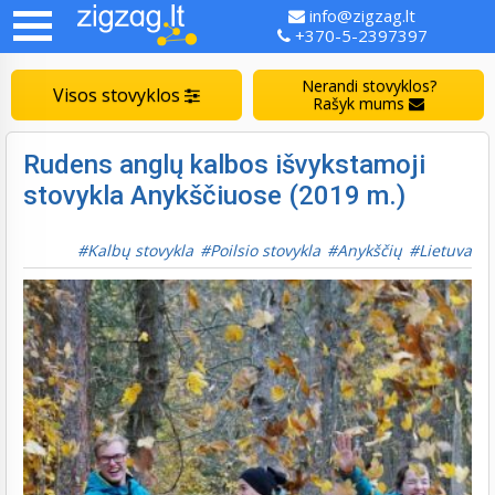
info@zigzag.lt
+370-5-2397397
Nerandi stovyklos?
Visos stovyklos
Rašyk mums
Rudens anglų kalbos išvykstamoji
stovykla Anykščiuose (2019 m.)
Kalbų stovykla
Poilsio stovykla
Anykščių
Lietuva