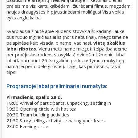
pasitiksime artėjantį Heloviną drauge ir keturias dienas
praleisime visi kartu kalbėdami, žiūrėdami filmus, megzdami
naujas draugystes ir pjaustinėdami moliūgus! Visa veikla
vyks anglų kalba.
Svarbiausia žinutė apie Rudens stovyklą ši: kadangi lauke
bus ruduo ir greičiausiai lis (nors nebūtinai), miegosime ne
palapinėse kaip visada, o name, vadinasi,
vietų skaičius
labai ribotas.
Vienu metu name miegoti telpa (bandėme
per praėjusias rudens stovyklas) dvidešimt žmonių; labai
labai labai norint 25 (su galimu perkraustymu į mokytojų
namą jei per didelė grūstis). Taigi, kas pirmesnis, tas ir
tilps!
Programoje labai preliminariai numatyta:
Pirmadienis, spalio 28 d.
18:00 Arrival of participants, unpacking, settling in
19:30 Opening circle with hot tea
20:30 Team building activities
21:30 Story telling activity – sharing your fears
23:00 Evening circle