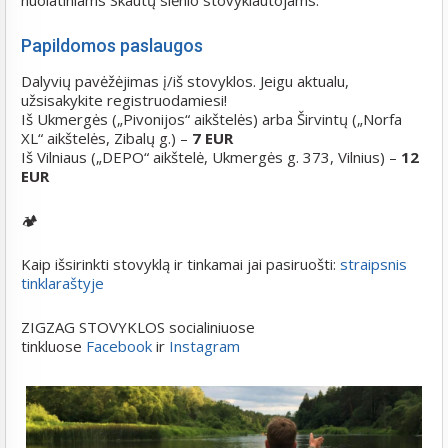
nuolatiniams Skautų slėnio stovyklautojams.
Papildomos paslaugos
Dalyvių pavėžėjimas į/iš stovyklos. Jeigu aktualu,
užsisakykite registruodamiesi!
Iš Ukmergės („Pivonijos“ aikštelės) arba Širvintų („Norfa
XL“ aikštelės, Zibalų g.) –
7 EUR
Iš Vilniaus („DEPO“ aikštelė, Ukmergės g. 373, Vilnius) –
12
EUR
🏕️
Kaip išsirinkti stovyklą ir tinkamai jai pasiruošti:
straipsnis
tinklaraštyje
ZIGZAG STOVYKLOS socialiniuose
tinkluose
Facebook
ir
Instagram