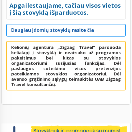
Apgailestaujame, tačiau visos vietos
į šią stovyklą išparduotos.
Daugiau įdomių stovyklų rasite čia
Kelionių agentūra „Zigzag Travel“ parduoda
kelialapį į stovyklą ir neatsako už programos
pakeitimus bei kitas su stovyklos
organizatoriumi susijusias funkcijas. Dėl
paslaugos suteikimo visos pretenzijos
pateikiamos stovyklos organizatoriui. Dėl
avanso grąžinimo sąlygų teiraukitės UAB Zigzag
Travel konsultančių.