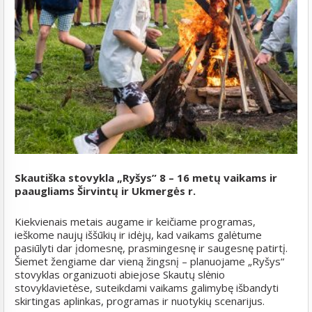
Skautiška stovykla „Ryšys” 8 – 16 metų vaikams ir
paaugliams Širvintų ir Ukmergės r.
Kiekvienais metais augame ir keičiame programas,
ieškome naujų iššūkių ir idėjų, kad vaikams galėtume
pasiūlyti dar įdomesnę, prasmingesnę ir saugesnę patirtį.
Šiemet žengiame dar vieną žingsnį – planuojame „Ryšys“
stovyklas organizuoti abiejose Skautų slėnio
stovyklavietėse, suteikdami vaikams galimybę išbandyti
skirtingas aplinkas, programas ir nuotykių scenarijus.