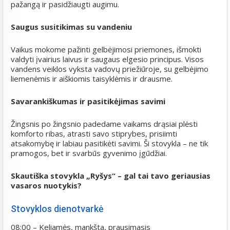
pažangą ir pasidžiaugti augimu.
Saugus susitikimas su vandeniu
Vaikus mokome pažinti gelbėjimosi priemones, išmokti
valdyti įvairius laivus ir saugaus elgesio principus. Visos
vandens veiklos vyksta vadovų priežiūroje, su gelbėjimo
liemenėmis ir aiškiomis taisyklėmis ir drausme.
S
avarankiškumas ir pasitikėjimas savimi
Žingsnis po žingsnio padedame vaikams drąsiai plėsti
komforto ribas, atrasti savo stiprybes, prisiimti
atsakomybę ir labiau pasitikėti savimi. Ši stovykla – ne tik
pramogos, bet ir svarbūs gyvenimo įgūdžiai.
Skautiška stovykla „Ryšys“ – gal tai tavo geriausias
vasaros nuotykis?
Stovyklos dienotvarkė
08:00 – Keliamės, mankšta, prausimasis