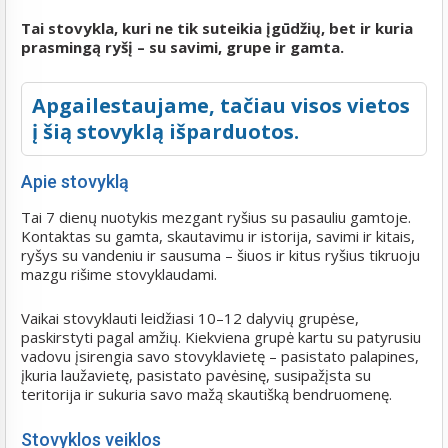
Tai stovykla, kuri ne tik suteikia įgūdžių, bet ir kuria
prasmingą ryšį – su savimi, grupe ir gamta.
Apgailestaujame, tačiau visos vietos
į šią stovyklą išparduotos.
Apie stovyklą
Tai 7 dienų nuotykis mezgant ryšius su pasauliu gamtoje.
Kontaktas su gamta, skautavimu ir istorija, savimi ir kitais,
ryšys su vandeniu ir sausuma – šiuos ir kitus ryšius tikruoju
mazgu rišime stovyklaudami.
Vaikai stovyklauti leidžiasi 10–12 dalyvių grupėse,
paskirstyti pagal amžių. Kiekviena grupė kartu su patyrusiu
vadovu įsirengia savo stovyklavietę – pasistato palapines,
įkuria laužavietę, pasistato pavėsinę, susipažįsta su
teritorija ir sukuria savo mažą skautišką bendruomenę.
Stovyklos veiklos