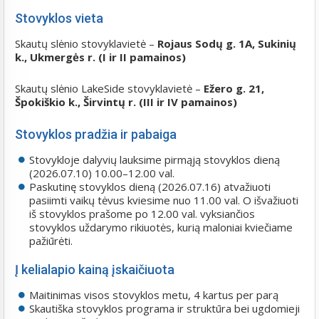
Stovyklos vieta
Skautų slėnio stovyklavietė –
Rojaus Sodų g. 1A, Sukinių
k., Ukmergės r. (I ir II pamainos)
Skautų slėnio LakeSide stovyklavietė –
Ežero g. 21,
Špokiškio k., Širvintų r. (III ir IV pamainos)
Stovyklos pradžia ir pabaiga
Stovykloje dalyvių lauksime pirmąją stovyklos dieną
(2026.07.10) 10.00–12.00 val.
Paskutinę stovyklos dieną (2026.07.16) atvažiuoti
pasiimti vaikų tėvus kviesime nuo 11.00 val. O išvažiuoti
iš stovyklos prašome po 12.00 val. vyksiančios
stovyklos uždarymo rikiuotės, kurią maloniai kviečiame
pažiūrėti.
Į kelialapio kainą įskaičiuota
Maitinimas visos stovyklos metu, 4 kartus per parą
Skautiška stovyklos programa ir struktūra bei ugdomieji