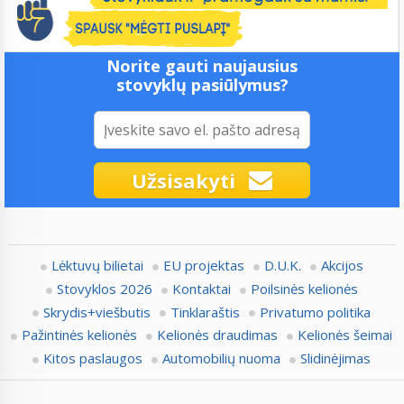
Norite gauti naujausius
stovyklų pasiūlymus?
Užsisakyti
Lėktuvų bilietai
EU projektas
D.U.K.
Akcijos
Stovyklos 2026
Kontaktai
Poilsinės kelionės
Skrydis+viešbutis
Tinklaraštis
Privatumo politika
Pažintinės kelionės
Kelionės draudimas
Kelionės šeimai
Kitos paslaugos
Automobilių nuoma
Slidinėjimas