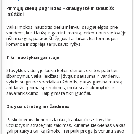
Pirmųjų dienų pagrindas – draugystė ir skautiški
įgūdžiai
Vaikai mokosi naudotis peiliu ir kirviu, saugiai elgtis prie
vandens, kurti laužą ir gaminti maistą, orientuotis vietovėje,
rišti mazgus, pasiruošti žygiui. Tai laikas, kai formuojasi
komanda ir stiprėja tarpusavio ryšys.
Tikri nuotykiai gamtoje
Stovyklos viduryje laukia kelios dienos, skirtos patirties
išbandymui. Vaikai leidžiasi į žygius sausuma ir vandeniu,
vykdo su grupe specialias užduotis, patys gamina maistą
ant laužo, priima sprendimus, mokosi atsakomybės ir
savarankiškumo. Taip gimsta tikri įgūdžiai.
Didysis strateginis žaidimas
Paskutinėmis dienomis laukia įtraukiančios stovyklos
užduotys ir strateginis žaidimas, kuriame kiekvienas vaikas
gali pritaikyti tai, ką išmoko. Tai puiki proga įsivertinti savo