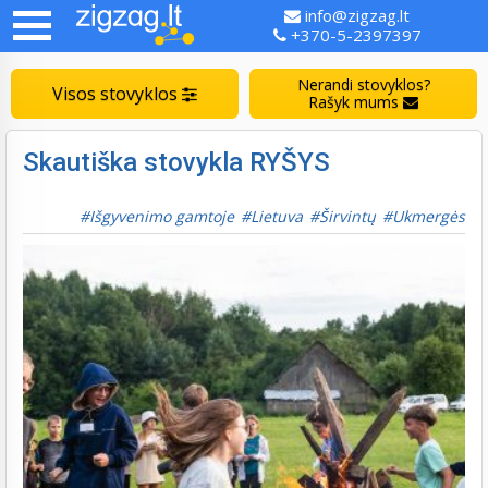
info@zigzag.lt
+370-5-2397397
Nerandi stovyklos?
Visos stovyklos
Rašyk mums
Skautiška stovykla RYŠYS
Išgyvenimo gamtoje
Lietuva
Širvintų
Ukmergės