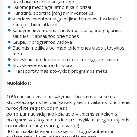
praktiniai užsiėmimai gamtoje
Dalomoji medžiaga, atributika ir prizai
Turistinė, sportinė įranga ir inventorius
Vandens inventorius: gelbėjimo liemenės, baidarės /
kanojos, buriniai laivai
Šaudymo inventorius: šaudymo iš lankų įranga, oriniai
šautuvai ir apsaugos priemonės
Grupių ir programos vadovai
Budintis medikas bei med. priemonės visos stovyklos
metu
Stovyklautojo draudimas nuo nelaimingų atsitikimų
Stovyklavietės infrastruktūra
Transportavimas stovyklos programos metu
Nuolaidos:
10% nuolaida visam užsakymui – broliams ir sesėms
stovyklautojams bei daugiavaikių šeimų vaikams (duomenis
nurodykite registruodamiesi).
po 15 Eur nuolaidą nuo kelialapio – abiems ar keliems
draugams važiuojantiems kartu stovyklauti (registruojantis
nurodykite draugo vardą, pavardę).
40 Eur nuolaida visam užsakymui– sugrįžtantiems ir