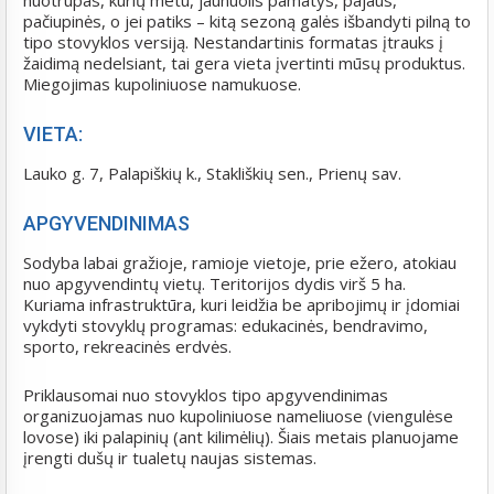
nuotrupas, kurių metu, jaunuolis pamatys, pajaus,
pačiupinės, o jei patiks – kitą sezoną galės išbandyti pilną to
tipo stovyklos versiją. Nestandartinis formatas įtrauks į
žaidimą nedelsiant, tai gera vieta įvertinti mūsų produktus.
Miegojimas kupoliniuose namukuose.
VIETA:
Lauko g. 7, Palapiškių k., Stakliškių sen., Prienų sav.
APGYVENDINIMAS
Sodyba labai gražioje, ramioje vietoje, prie ežero, atokiau
nuo apgyvendintų vietų. Teritorijos dydis virš 5 ha.
Kuriama infrastruktūra, kuri leidžia be apribojimų ir įdomiai
vykdyti stovyklų programas: edukacinės, bendravimo,
sporto, rekreacinės erdvės.
Priklausomai nuo stovyklos tipo apgyvendinimas
organizuojamas nuo kupoliniuose nameliuose (viengulėse
lovose) iki palapinių (ant kilimėlių). Šiais metais planuojame
įrengti dušų ir tualetų naujas sistemas.