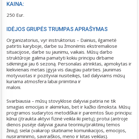
KAINA:
250 Eur.
IDĖJOS GRUPĖS TRUMPAS APRAŠYMAS
Organizatorius, vyr instruktorius – Dainius, ilgametė
patirtis karyboje, darbe su žmonėmis ekstremaliose
situacijose, darbe su jaunimu, vaikais. Mūsų darbo
struktūroje galima pamatyti kokiu principu dirbame
sėkmingai jau 6 sezoną. Personalas atrinktas, apmokytas ir
kiekvienais metais įgyja vis daugiau patirties. Jaunimas
motyvuotas ir pozityviai nusiteikęs, tad dalyviams mūsų
kuriama atmosfera labai priimtina ir
maloni.
Svarbiausia – mūsų stovyklose dalyviai patiria ne tik
smagias emocijas ir akimirkas, bet ir kažko išmoksta. Mūsų
programos sudarytos metodiškai ir paremtos šiuo principu:
kūnui (įtraukta aktyvi fizinė veikla iki pietų); protui (antroje
dienos pusėje dalyviai gauna teorinių/praktinių temos
žinių); sielai (vakarop skatiname komunikacijos, emocijos,
nusiraminimo, saviraiškos, meno ir kitas veiklas).