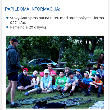
PAPILDOMA INFORMACIJA:
Stovyklautojams būtina turėti medicininę pažymą (forma
027-1/a).
Pamainoje 20 dalyvių.