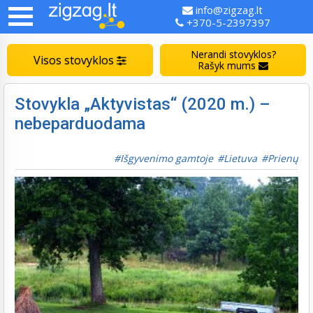
info@zigzag.lt
+370-5-2397397
Nerandi stovyklos?
Visos stovyklos
Rašyk mums
Stovykla „Aktyvistas“ (2020 m.) –
nebeparduodama
Išgyvenimo gamtoje
Lietuva
Prienų