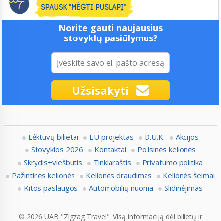
Norite gauti naujausius
stovyklų pasiūlymus?
Užsisakyti
Lėktuvų bilietai
EU projektas
D.U.K.
Akcijos
Stovyklos 2026
Kontaktai
Poilsinės kelionės
Skrydis+viešbutis
Tinklaraštis
Privatumo politika
Pažintinės kelionės
Kelionės draudimas
Kelionės šeimai
Kitos paslaugos
Automobilių nuoma
Slidinėjimas
© 2026 UAB "Zigzag Travel". Visą informaciją dėl bilietų ir