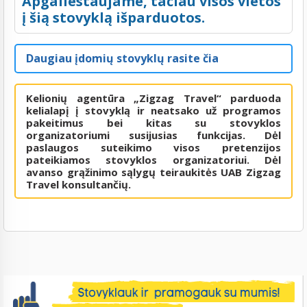
Apgailestaujame, tačiau visos vietos
į šią stovyklą išparduotos.
Daugiau įdomių stovyklų rasite čia
Kelionių agentūra „Zigzag Travel“ parduoda
kelialapį į stovyklą ir neatsako už programos
pakeitimus bei kitas su stovyklos
organizatoriumi susijusias funkcijas. Dėl
paslaugos suteikimo visos pretenzijos
pateikiamos stovyklos organizatoriui. Dėl
avanso grąžinimo sąlygų teiraukitės UAB Zigzag
Travel konsultančių.