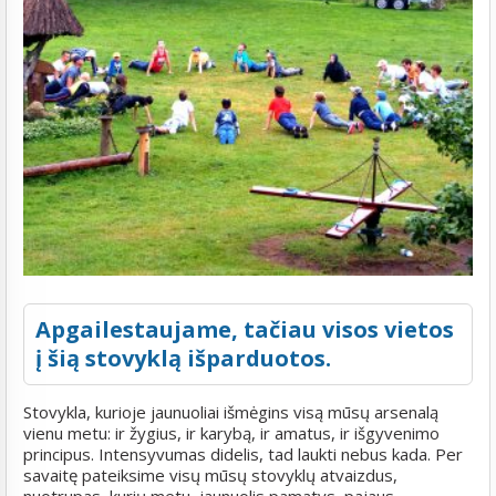
Apgailestaujame, tačiau visos vietos
į šią stovyklą išparduotos.
Stovykla, kurioje jaunuoliai išmėgins visą mūsų arsenalą
vienu metu: ir žygius, ir karybą, ir amatus, ir išgyvenimo
principus. Intensyvumas didelis, tad laukti nebus kada. Per
savaitę pateiksime visų mūsų stovyklų atvaizdus,