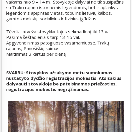
vaikams nuo 9 – 14 m. Stovykloje dalyviai ne tik susipažins
su Trakų rajono istorinėmis legendomis, bet ir aplankys
legendomis apipintas vietas, tobulins lietuvių kalbos,
gamtos mokslų, socialinius ir fizinius įgūdžius.
Tėveliai atveža stovyklautojus sekmadienį iki 13 val.
Pasiima šeštadieniais tarp 13-15 val.
Apgyvendinimas patogiuose vasarnamiuose. Trakų
rajonas, Panošiškių kaimas
Maitinimas 3 kartus per dieną.
SVARBU: Stovyklos užsakymo metu sumokamas
nustatyto dydžio registracijos mokestis. Atsisakius
dalyvauti stovykloje be pateisinamos priežasties,
registracijos mokestis negrąžinamas.