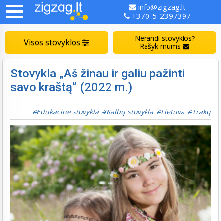
info@zigzag.lt
+370-5-2397397
Nerandi stovyklos?
Visos stovyklos
Rašyk mums
Stovykla „Aš žinau ir galiu pažinti
savo kraštą” (2022 m.)
Edukacinė stovykla
Kalbų stovykla
Lietuva
Trakų