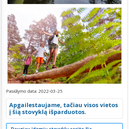
Pasiūlymo data:
2022-03-25
Apgailestaujame, tačiau visos vietos
į šią stovyklą išparduotos.
Daugiau įdomių stovyklų rasite čia