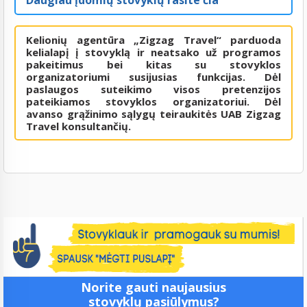
Kelionių agentūra „Zigzag Travel“ parduoda
kelialapį į stovyklą ir neatsako už programos
pakeitimus bei kitas su stovyklos
organizatoriumi susijusias funkcijas. Dėl
paslaugos suteikimo visos pretenzijos
pateikiamos stovyklos organizatoriui. Dėl
avanso grąžinimo sąlygų teiraukitės UAB Zigzag
Travel konsultančių.
Norite gauti naujausius
stovyklų pasiūlymus?