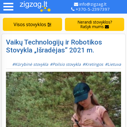
info@zigzag.lt
+370-5-2397397
Nerandi stovyklos?
Visos stovyklos
Rašyk mums
Vaikų Technologijų ir Robotikos
Stovykla „Išradėjas“ 2021 m.
Kūrybinė stovykla
Poilsio stovykla
Kretingos
Lietuva