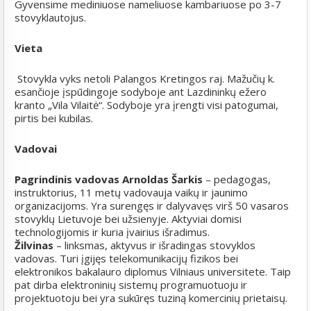
Gyvensime mediniuose nameliuose kambariuose po 3-7
stovyklautojus.
Vieta
Stovykla vyks netoli Palangos Kretingos raj. Mažučių k.
esančioje įspūdingoje sodyboje ant Lazdininkų ežero
kranto „Vila Vilaitė“. Sodyboje yra įrengti visi patogumai,
pirtis bei kubilas.
Vadovai
Pagrindinis vadovas Arnoldas Šarkis
– pedagogas,
instruktorius, 11 metų vadovauja vaikų ir jaunimo
organizacijoms. Yra surengęs ir dalyvavęs virš 50 vasaros
stovyklų Lietuvoje bei užsienyje. Aktyviai domisi
technologijomis ir kuria įvairius išradimus.
Žilvinas
– linksmas, aktyvus ir išradingas stovyklos
vadovas. Turi įgijęs telekomunikacijų fizikos bei
elektronikos bakalauro diplomus Vilniaus universitete. Taip
pat dirba elektroninių sistemų programuotuoju ir
projektuotoju bei yra sukūręs tuziną komercinių prietaisų.