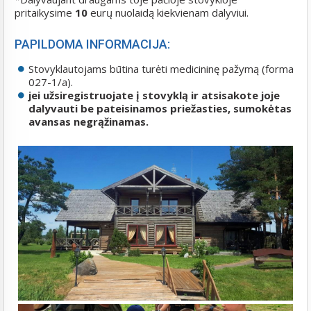
pritaikysime
10
eurų nuolaidą kiekvienam dalyviui.
PAPILDOMA INFORMACIJA:
Stovyklautojams būtina turėti medicininę pažymą (forma
027-1/a).
jei užsiregistruojate į stovyklą ir atsisakote joje
dalyvauti be pateisinamos priežasties, sumokėtas
avansas negrąžinamas.