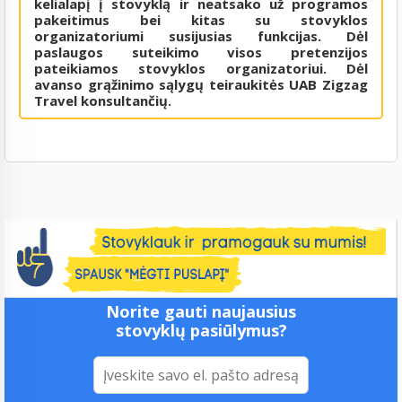
kelialapį į stovyklą ir neatsako už programos
pakeitimus bei kitas su stovyklos
organizatoriumi susijusias funkcijas. Dėl
paslaugos suteikimo visos pretenzijos
pateikiamos stovyklos organizatoriui. Dėl
avanso grąžinimo sąlygų teiraukitės UAB Zigzag
Travel konsultančių.
Norite gauti naujausius
stovyklų pasiūlymus?