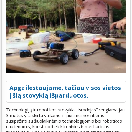
Apgailestaujame, tačiau visos vietos
į šią stovyklą išparduotos.
Technologijų ir robotikos stovykla „Išradėjas“ rengiama jau
3 metus yra skirta vaikams ir jaunimui norintiems
susipažinti su šiuolaikinėmis technologijomis bei robotikos
naujienomis, konstruoti elektroninius ir mechaninius