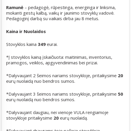
Ramun
ė
– pedagogė, rūpestinga, energinga ir linksma,
mokanti gestų kalbą, vaikų ir jaunimo stovyklų vadovė.
Pedagoginį darbą su vaikais dirba jau 8 metus.
Kaina ir Nuolaidos
Stovyklos kaina
349
eurai.
*Į stovyklos kainą įskaičiuota: maitinimas, inventorius,
pramogos, veiklos, apgyvendinimas bei prizai.
*Dalyvaujant 2 šeimos nariams stovykloje, pritaikysime
20
eurų nuolaidą nuo bendros sumos.
*Dalyvaujant 3 šeimos nariams stovykloje, pritaikysime
50
eurų nuolaidą nuo bendros sumos.
*Dalyvaujant daugiau, nei vienoje VULA rengiamoje
stovykloje pritaikysime
20
eurų nuolaidą.
*Dalyvaujant draugams toje pačioje stovykloje