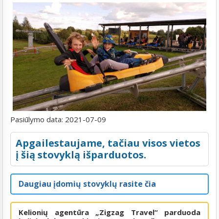
Pasiūlymo data:
2021-07-09
Apgailestaujame, tačiau visos vietos
į šią stovyklą išparduotos.
Daugiau įdomių stovyklų rasite čia
Kelionių agentūra „Zigzag Travel“ parduoda