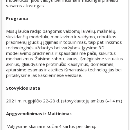
modeliukus, juos valdyti bei linksmai ir naudingai praleisti
vasaros atostogas.
Programa
Mūsų laukia radijo bangomis valdomų laivelių, mašinėlių,
skraidančių modeliukų montavimo ir valdymo, robotikos
pradmenų įgūdžių įgijimas ir tobulinimas, taip pat linksmos
technologinės užduotys bei varžybos. Įgysime 3D
modeliavimo pradmenis ir spausdinsime pačių sukurtus
mechanizmus. Žaisime robotų karus, išmėginsime virtualius
akinius, gliaudysime protmūšio klausymus, domėsimės,
aptarsime esamas ir ateities išmaniasias technologijas bei
pritaikysime jas kasdieninėse veiklose.
Stovyklos Data
2021 m. rugpjūčio 22-28 d. (stovyklautojų amžius 8-14 m.)
Apgyvendinimas ir Maitinimas
Valgysime skaniai ir sočiai 4 kartus per dieną.