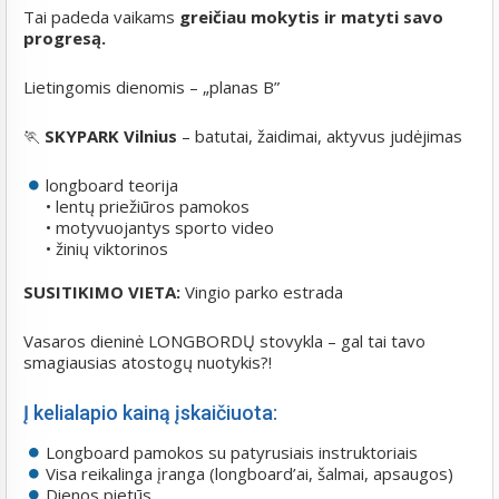
Tai padeda vaikams
greičiau mokytis ir matyti savo
progresą.
Lietingomis dienomis – „planas B”
🏃
SKYPARK Vilnius
– batutai, žaidimai, aktyvus judėjimas
longboard teorija
• lentų priežiūros pamokos
• motyvuojantys sporto video
• žinių viktorinos
SUSITIKIMO VIETA:
Vingio parko estrada
Vasaros dieninė LONGBORDŲ stovykla – gal tai tavo
smagiausias atostogų nuotykis?!
Į kelialapio kainą įskaičiuota:
Longboard pamokos su patyrusiais instruktoriais
Visa reikalinga įranga (longboard’ai, šalmai, apsaugos)
Dienos pietūs