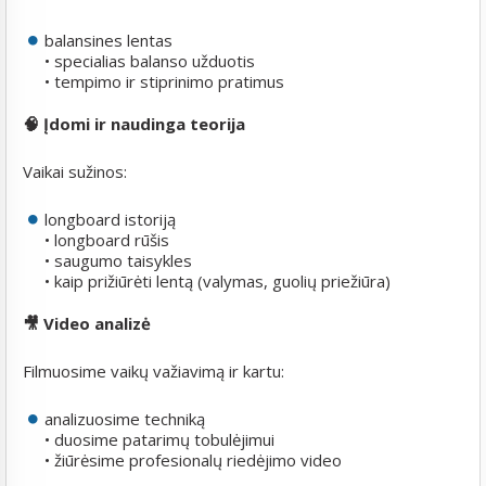
balansines lentas
• specialias balanso užduotis
• tempimo ir stiprinimo pratimus
🧠 Įdomi ir naudinga teorija
Vaikai sužinos:
longboard istoriją
• longboard rūšis
• saugumo taisykles
• kaip prižiūrėti lentą (valymas, guolių priežiūra)
🎥 Video analizė
Filmuosime vaikų važiavimą ir kartu:
analizuosime techniką
• duosime patarimų tobulėjimui
• žiūrėsime profesionalų riedėjimo video