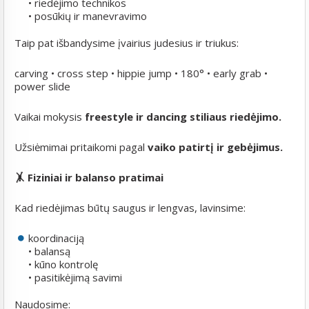
• riedėjimo technikos
• posūkių ir manevravimo
Taip pat išbandysime įvairius judesius ir triukus:
carving • cross step • hippie jump • 180° • early grab •
power slide
Vaikai mokysis
freestyle ir dancing stiliaus riedėjimo.
Užsiėmimai pritaikomi pagal
vaiko patirtį ir gebėjimus.
🤸 Fiziniai ir balanso pratimai
Kad riedėjimas būtų saugus ir lengvas, lavinsime:
koordinaciją
• balansą
• kūno kontrolę
• pasitikėjimą savimi
Naudosime: