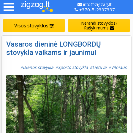
info@zigzag.lt
+370-5-2397397
Nerandi stovyklos?
Visos stovyklos
Rašyk mums
Vasaros dieninė LONGBORDŲ
stovykla vaikams ir jaunimui
Dienos stovykla
Sporto stovykla
Lietuva
Vilniaus