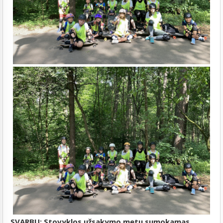
SVARBU: Stovyklos užsakymo metu sumokamas