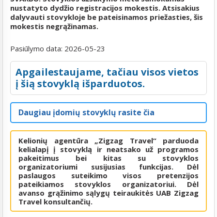
nustatyto dydžio registracijos mokestis. Atsisakius
dalyvauti stovykloje be pateisinamos priežasties, šis
mokestis negrąžinamas.
Pasiūlymo data:
2026-05-23
Apgailestaujame, tačiau visos vietos
į šią stovyklą išparduotos.
Daugiau įdomių stovyklų rasite čia
Kelionių agentūra „Zigzag Travel“ parduoda
kelialapį į stovyklą ir neatsako už programos
pakeitimus bei kitas su stovyklos
organizatoriumi susijusias funkcijas. Dėl
paslaugos suteikimo visos pretenzijos
pateikiamos stovyklos organizatoriui. Dėl
avanso grąžinimo sąlygų teiraukitės UAB Zigzag
Travel konsultančių.