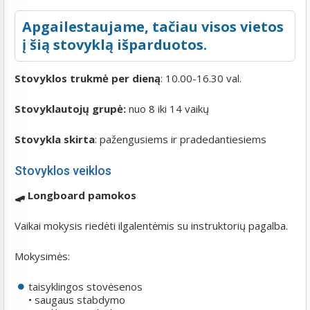
Apgailestaujame, tačiau visos vietos
į šią stovyklą išparduotos.
Stovyklos trukmė per dieną
: 10.00-16.30 val.
Stovyklautojų grupė:
nuo 8 iki 14 vaikų
Stovykla skirta
: pažengusiems ir pradedantiesiems
Stovyklos veiklos
🛹 Longboard pamokos
Vaikai mokysis riedėti ilgalentėmis su instruktorių pagalba.
Mokysimės:
taisyklingos stovėsenos
• saugaus stabdymo