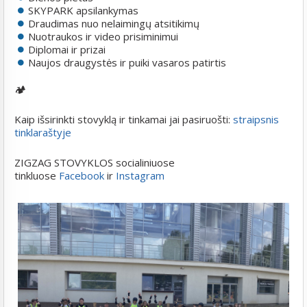
SKYPARK apsilankymas
Draudimas nuo nelaimingų atsitikimų
Nuotraukos ir video prisiminimui
Diplomai ir prizai
Naujos draugystės ir puiki vasaros patirtis
🏕️
Kaip išsirinkti stovyklą ir tinkamai jai pasiruošti:
straipsnis
tinklaraštyje
ZIGZAG STOVYKLOS socialiniuose
tinkluose
Facebook
ir
Instagram