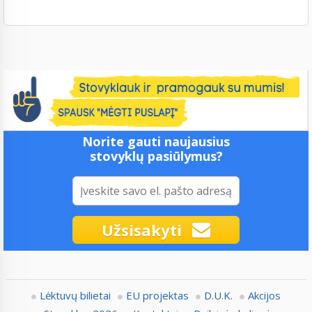
Norite gauti naujausius
stovyklų pasiūlymus?
Užsisakyti
Lėktuvų bilietai
EU projektas
D.U.K.
Akcijos