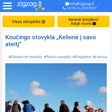
info@zigzag.lt
+370-5-2397397
Nerandi stovyklos?
Visos stovyklos
Rašyk mums
Koučingo stovykla „Kelionė į savo
ateitį“
Edukacinė stovykla
Poilsio stovykla
Klaipėdos
Lietuva