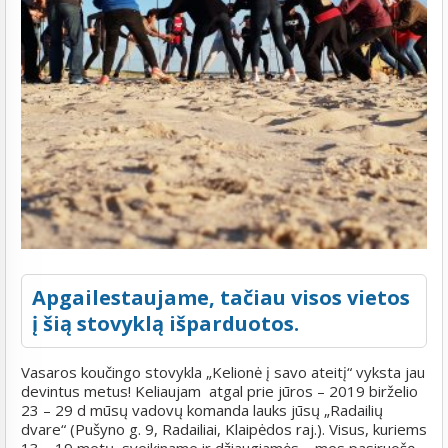
Apgailestaujame, tačiau visos vietos
į šią stovyklą išparduotos.
Vasaros koučingo stovykla „Kelionė į savo ateitį“ vyksta jau
devintus metus! Keliaujam atgal prie jūros – 2019 birželio
23 – 29 d mūsų vadovų komanda lauks jūsų „Radailių
dvare“ (Pušyno g. 9, Radailiai, Klaipėdos raj.). Visus, kuriems