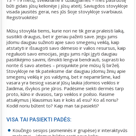
13 – 19 metų, sveikiname ir džiaugiamės – mes pasiruošę
būti gidais jūsų kelionėje į jūsų ateitį. Saviugdos stovykloje
visada jausitės gerai, nes jūs šioje stovykloje svarbiausi.
Registruokitės!
Mūsų stovykla tiems, kurie nori ne tik gerai praleisti laiką,
susitikti draugus, bet ir geriau pažinti save. Jeigu jums
įdomu daugiau sužinoti apie savo smegenų veiklą, kaip
atstatyti ir išsaugoti savo dėmesio ir valios resursus, kaip
reguliuoti savo emocijas, jeigu jums rūpi įgyti daugiau
pasitikėjimo savimi, išmokti lengvai bendrauti, suprasti ko
norite iš savo ateities – prisijunkite prie mūsų šį birželį.
Stovykloje ne tik pateiksime dar daugiau įdomių žinių apie
smegenų veiklą ir jos valdymą, bet ir nepamiršime, kad
vasara yra tiesiog vasara! Jūsų laukia įdomios veiklos ir
žaidimai, išvykos prie jūros. Padėsime siekti dermės tarp
proto, kūno ir dvasios, tarp veiklos ir poilsio. Rasime
atsakymus į klausimus kas ir koks aš esu? Ko aš noriu?
Kodėl noriu būtent to? Kaip man tai pasiekti?
VISA TAI PASIEKTI PADĖS:
Koučingo sesijos (asmeninės ir grupėse) ir interaktyvūs