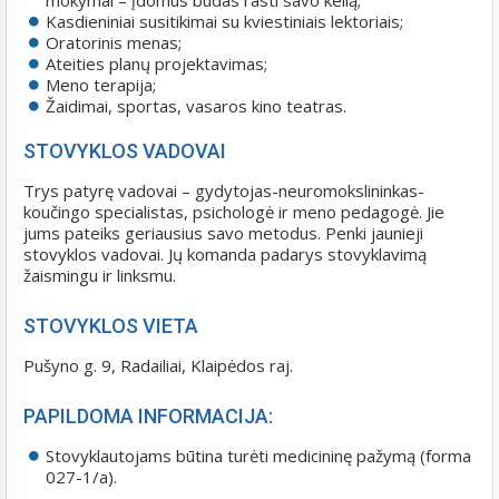
mokymai – įdomus būdas rasti savo kelią;
Kasdieniniai susitikimai su kviestiniais lektoriais;
Oratorinis menas;
Ateities planų projektavimas;
Meno terapija;
Žaidimai, sportas, vasaros kino teatras.
STOVYKLOS VADOVAI
Trys patyrę vadovai – gydytojas-neuromokslininkas-
koučingo specialistas, psichologė ir meno pedagogė. Jie
jums pateiks geriausius savo metodus. Penki jaunieji
stovyklos vadovai. Jų komanda padarys stovyklavimą
žaismingu ir linksmu.
STOVYKLOS VIETA
Pušyno g. 9, Radailiai, Klaipėdos raj.
PAPILDOMA INFORMACIJA:
Stovyklautojams būtina turėti medicininę pažymą (forma
027-1/a).