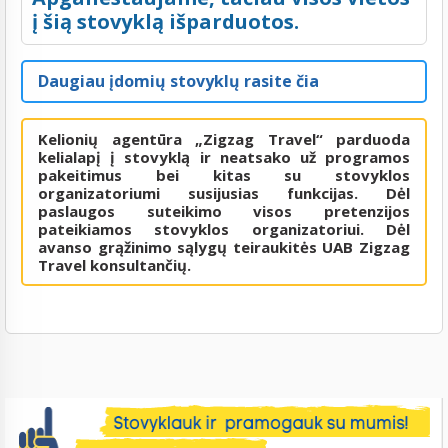
į šią stovyklą išparduotos.
Daugiau įdomių stovyklų rasite čia
Kelionių agentūra „Zigzag Travel“ parduoda
kelialapį į stovyklą ir neatsako už programos
pakeitimus bei kitas su stovyklos
organizatoriumi susijusias funkcijas. Dėl
paslaugos suteikimo visos pretenzijos
pateikiamos stovyklos organizatoriui. Dėl
avanso grąžinimo sąlygų teiraukitės UAB Zigzag
Travel konsultančių.