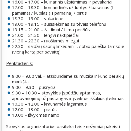
16.00 – 17.00 – kulinarinis užsiėmimas ir pavakariai
17.00 – 18.30 – komandinės užduotys / baseinas (I
pamaina) / kubilas (II pamaina) / pirtis
18.30 – 19.00 – vakarienė
19.00 – 19.15 – susisiekimas su tėvais telefonu
19.15 – 21.00 – žaidimai / filmo peržiūra
21.00 – 21.30 – lengvi naktipiečiai
21.30 – 22.30 – ruošiamės miegui
22.30 – saldžių sapnų linkėdami… /lobio paieška tamsoje
(vieną kartą per savaitę)
Penktadienis:
8.00 – 9.00 val. – atsibundame su muzika ir kūno bei akių
mankšta
9.00 – 9.30 – pusryčiai
9.30 – 10.30 – stovyklos įspūdžių aptarimas,
apdovanojimų už pastangas ir įveiktus iššūkius įteikimas
10.30 – 12.00 – kraunamės lagaminus
12.00 – 13.00 – pietūs
13.00 – išvykimas namo
Stovyklos organizatorius pasilieka teisę nežymiai pakeisti