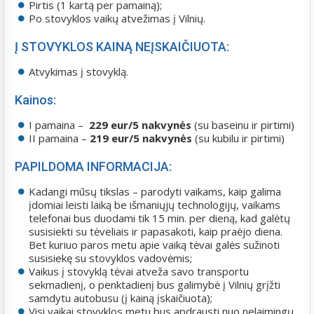
Pirtis (1 kartą per pamainą);
Po stovyklos vaikų atvežimas į Vilnių.
Į STOVYKLOS KAINĄ NEĮSKAIČIUOTA:
Atvykimas į stovyklą.
Kainos:
I pamaina –
229 eur/5 nakvynės
(su baseinu ir pirtimi)
II pamaina –
219 eur/5 nakvynės
(su kubilu ir pirtimi)
PAPILDOMA INFORMACIJA:
Kadangi mūsų tikslas – parodyti vaikams, kaip galima
įdomiai leisti laiką be išmaniųjų technologijų, vaikams
telefonai bus duodami tik 15 min. per dieną, kad galėtų
susisiekti su tėveliais ir papasakoti, kaip praėjo diena.
Bet kuriuo paros metu apie vaiką tėvai galės sužinoti
susisiekę su stovyklos vadovėmis;
Vaikus į stovyklą tėvai atveža savo transportu
sekmadienį, o penktadienį bus galimybė į Vilnių grįžti
samdytu autobusu (į kainą įskaičiuota);
Visi vaikai stovyklos metu bus apdrausti nuo nelaimingų