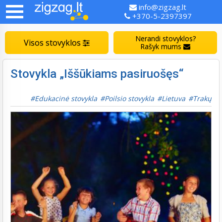
info@zigzag.lt
+370-5-2397397
Nerandi stovyklos?
Visos stovyklos
Rašyk mums
Stovykla „Iššūkiams pasiruošęs“
Edukacinė stovykla
Poilsio stovykla
Lietuva
Trakų