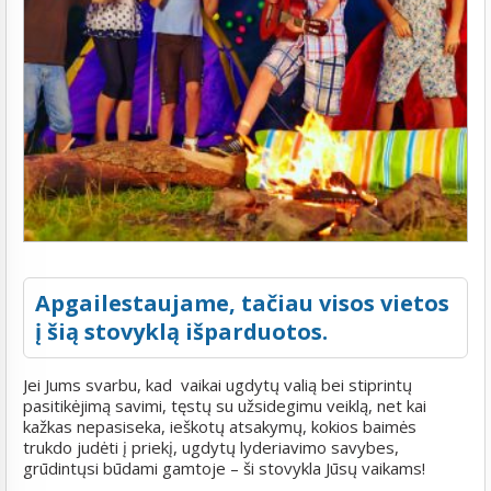
Apgailestaujame, tačiau visos vietos
į šią stovyklą išparduotos.
Jei Jums svarbu, kad vaikai ugdytų valią bei stiprintų
pasitikėjimą savimi, tęstų su užsidegimu veiklą, net kai
kažkas nepasiseka, ieškotų atsakymų, kokios baimės
trukdo judėti į priekį, ugdytų lyderiavimo savybes,
grūdintųsi būdami gamtoje – ši stovykla Jūsų vaikams!