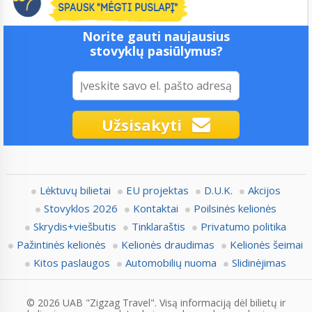
Norite gauti naujausius
stovyklų pasiūlymus?
Užsisakyti
Lėktuvų bilietai
EU projektas
D.U.K.
Akcijos
Stovyklos 2026
Kontaktai
Poilsinės kelionės
Skrydis+viešbutis
Tinklaraštis
Privatumo politika
Pažintinės kelionės
Kelionės draudimas
Kelionės šeimai
Kitos paslaugos
Automobilių nuoma
Slidinėjimas
© 2026 UAB "Zigzag Travel". Visą informaciją dėl bilietų ir