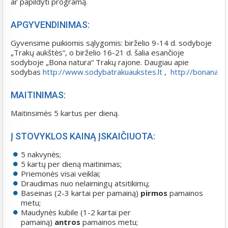
ar papildyti programą.
APGYVENDINIMAS:
Gyvensime puikiomis sąlygomis: birželio 9-14 d. sodyboje
„Trakų aukštės“, o birželio 16-21 d. šalia esančioje
sodyboje „Bona natura“ Trakų rajone. Daugiau apie
sodybas
http://www.sodybatrakuaukstes.lt
,
http://bonanatur
MAITINIMAS:
Maitinsimės 5 kartus per dieną.
Į STOVYKLOS KAINĄ ĮSKAIČIUOTA:
5 nakvynės;
5 kartų per dieną maitinimas;
Priemonės visai veiklai;
Draudimas nuo nelaimingų atsitikimų;
Baseinas (2-3 kartai per pamainą)
pirmos
pamainos
metu;
Maudynės kubile (1-2 kartai per
pamainą)
antros
pamainos metu;