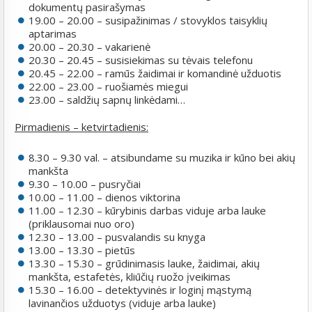
dokumentų pasirašymas
19.00 – 20.00 – susipažinimas / stovyklos taisyklių
aptarimas
20.00 – 20.30 – vakarienė
20.30 – 20.45 – susisiekimas su tėvais telefonu
20.45 – 22.00 – ramūs žaidimai ir komandinė užduotis
22.00 – 23.00 – ruošiamės miegui
23.00 – saldžių sapnų linkėdami…
Pirmadienis – ketvirtadienis:
8.30 – 9.30 val. – atsibundame su muzika ir kūno bei akių
mankšta
9.30 – 10.00 – pusryčiai
10.00 – 11.00 – dienos viktorina
11.00 – 12.30 – kūrybinis darbas viduje arba lauke
(priklausomai nuo oro)
12.30 – 13.00 – pusvalandis su knyga
13.00 – 13.30 – pietūs
13.30 – 15.30 – grūdinimasis lauke, žaidimai, akių
mankšta, estafetės, kliūčių ruožo įveikimas
15.30 – 16.00 – detektyvinės ir loginį mąstymą
lavinančios užduotys (viduje arba lauke)